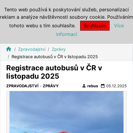
Tento web používá k poskytování služeb, personalizaci
reklam a analýze návštěvnosti soubory cookie. Používáním
tohoto webu s tím souhlasíte.
Souhlasím
Více
informací
home
Zpravodajství
Zprávy
Registrace autobusů v ČR v listopadu 2025
Registrace autobusů v ČR v
listopadu 2025
person
date_range
ZPRAVODAJSTVÍ
-
ZPRÁVY
rebus
05.12.2025