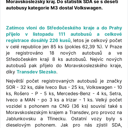
Moravskoslezský kraj. Do statistik SDA se s deseti
autobusy kategorie M3 dostal Volkswagen.
Zatímco vloni do Středočeského kraje a do Prahy
přijelo v listopadu 111 autobusů a celkové
registrace dosáhly 226 kusů
, letos je celkový počet
v celé republice jen 85 ks (pokles 62,39 %). V Praze
je registrováno 18 nových autobusů a ve
Středočeském kraji 8 ks autobusů. Nejvíc nových
autobusů pak přijelo do Moravskoslezského kraje,
díky
Transdev Slezsko
.
Největší počet registrovaných autobusů je značky
SOR - 32 ks, dále Iveco Bus - 25 ks, Volkswagen - 10
ks, Rošero - P - 5 ks, Mercedes-Benz - 4 ks, Setra,
Iveco a MAN - po 3 ks a Irizar - 1 ks. Velký počet
vozidel s pohonem na CNG (36 ks) souvisí také s
Moravskoslezským krajem a Transdev, pro provoz na
Jablunkovsku a Třinecku. Ostatní vozy byly s
dieselovým pohonem. Jak pro nás zjistil SDA,