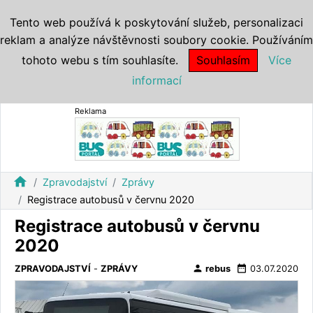
Tento web používá k poskytování služeb, personalizaci
reklam a analýze návštěvnosti soubory cookie. Používáním
tohoto webu s tím souhlasíte.
Souhlasím
Více
informací
Reklama
home
Zpravodajství
Zprávy
Registrace autobusů v červnu 2020
Registrace autobusů v červnu
2020
person
date_range
ZPRAVODAJSTVÍ
-
ZPRÁVY
rebus
03.07.2020