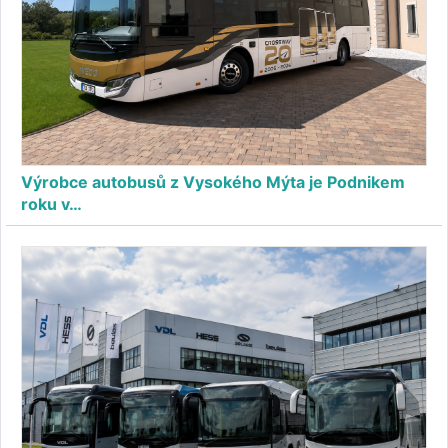
Výrobce autobusů z Vysokého Mýta je Podnikem
roku v…