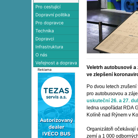
Pro cestující
Dopravní politika
Pro dopravce
Technika
Dopravci
Infrastruktura
O nás
Veřejnost a doprava
Veletrh autobusové a 
Reklama
ve zlepšení koronavi
Po dvou letech zrušení 
pro autobusovou a záje
uskuteční 26. a 27. d
ledna uspořádat RDA Gr
Kolíně nad Rýnem v Koe
Organizátoři očekávají
zemí a 1 000 odborných