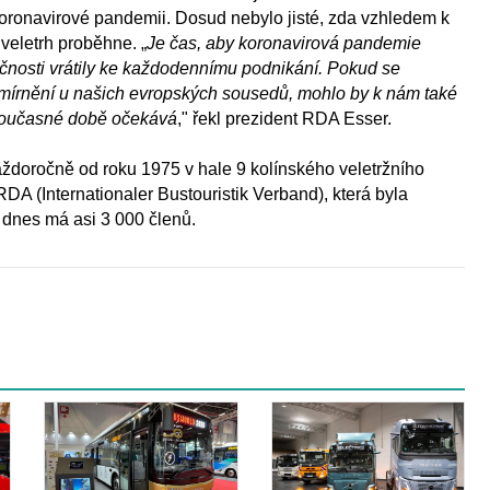
koronavirové pandemii. Dosud nebylo jisté, zda vzhledem k
 veletrh proběhne. „
Je čas, aby koronavirová pandemie
ečnosti vrátily ke každodennímu podnikání. Pokud se
mírnění u našich evropských sousedů, mohlo by k nám také
 v současné době očekává
," řekl prezident RDA Esser.
ždoročně od roku 1975 v hale 9 kolínského veletržního
RDA (Internationaler Bustouristik Verband), která byla
 dnes má asi 3 000 členů.