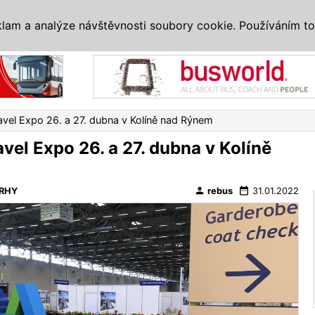
IS
ALTERNATIVY
VETERÁNI
SYSTÉMY
VELETRHY
AKCE
I
klam a analýze návštěvnosti soubory cookie. Používáním to
Reklama
vel Expo 26. a 27. dubna v Kolíně nad Rýnem
vel Expo 26. a 27. dubna v Kolíně
person
date_range
RHY
rebus
31.01.2022