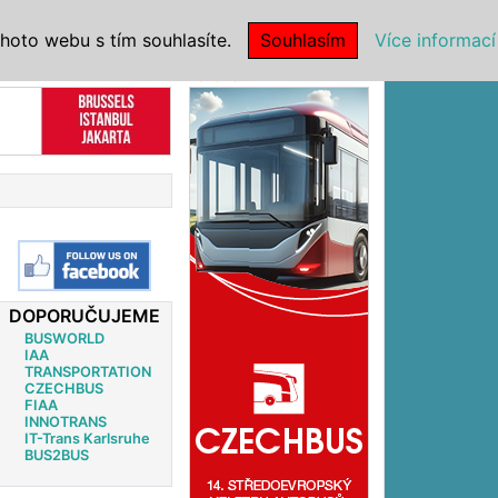
|
NSTITUCE
hoto webu s tím souhlasíte.
Souhlasím
Více informací
Reklama
DOPORUČUJEME
BUSWORLD
IAA
TRANSPORTATION
CZECHBUS
FIAA
INNOTRANS
IT-Trans Karlsruhe
BUS2BUS