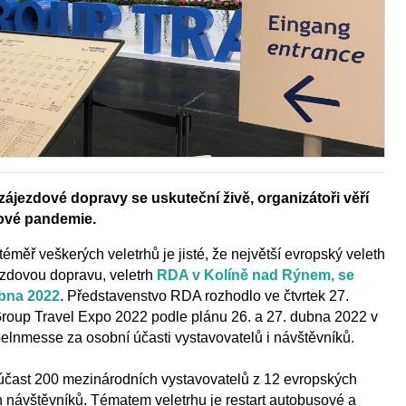
zájezdové dopravy se uskuteční živě, organizátoři věří
rové pandemie.
téměř veškerých veletrhů je jisté, že největší evropský veleth
zdovou dopravu, veletrh
RDA v Kolíně nad Rýnem, se
ubna 2022
. Představenstvo RDA rozhodlo ve čtvrtek 27.
oup Travel Expo 2022 podle plánu 26. a 27. dubna 2022 v
lnmesse za osobní účasti vystavovatelů i návštěvníků.
 účast 200 mezinárodních vystavovatelů z 12 evropských
 návštěvníků. Tématem veletrhu je restart autobusové a