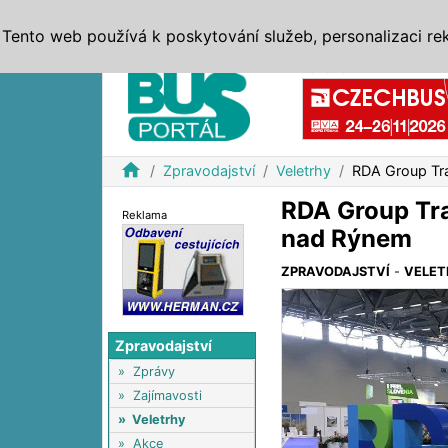
ZPRÁVY
JÍZDNÍ ŘÁDY
MHD, IDS
BUSY
SERV
Tento web používá k poskytování služeb, personalizaci re
Reklama
home
Zpravodajství
Veletrhy
RDA Group Tra
RDA Group Tra
Reklama
nad Rýnem
ZPRAVODAJSTVÍ
-
VELET
Zpravodajství
»
Zprávy
»
Zajímavosti
»
Veletrhy
»
Akce