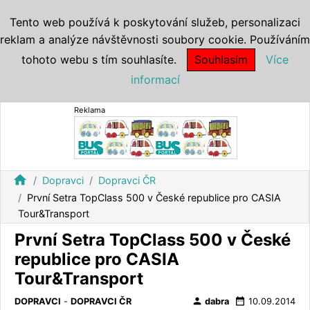
Tento web používá k poskytování služeb, personalizaci
reklam a analýze návštěvnosti soubory cookie. Používáním
tohoto webu s tím souhlasíte.
Souhlasím
Více
informací
Reklama
home
Dopravci
Dopravci ČR
První Setra TopClass 500 v České republice pro CASIA
Tour&Transport
První Setra TopClass 500 v České
republice pro CASIA
Tour&Transport
person
date_range
DOPRAVCI
-
DOPRAVCI ČR
dabra
10.09.2014