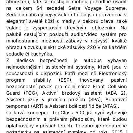
atmosféru, kde se cestující mohou pohodlně usadit
na celkem 54 sedadel Setra Voyage Supreme.
Sedadla nabízejí nejvyšší komfort a jsou provedena v
elegantní světlé kůži s madly v dekoru dřeva, také
volant je vyšperkován dřevěným obložením. Na
palubě cestujícím poslouží audio/video systém pro
mnohostranné možnosti zábavy v nejvyšší kvalitě
obrazu a zvuku, elektrické zásuvky 220 V na každém
sedadle či kuchyňka.
Z hlediska bezpečnosti je autobus vybaven
nejmodernějšími asistenčními systémy, které jsou v
současnosti k dispozici. Patří mezi ně Elektronický
program stability (ESP), inovovaný pasivní
bezpečnostní prvek pro čelní náraz Front Collision
Guard (FCG), Aktivní brzdový asistent (ABA 2),
Asistent jízdy v jízdních pruzích (SPA), Adaptivní
tempomat (ART) a Asistent bdělosti řidiče (ATAS).
Celková koncepce TopClass 500 již nyní vyhovuje
bezpečnostním a právním předpisům, které budou
uplatňovány v příštích letech. To zahrnuje dodatečné
požadavky na asistenční systémy od roku 2015 i