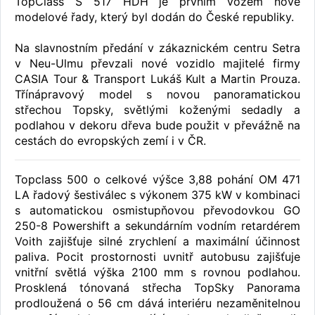
TopClass S 517 HDH je prvním vozem nové
modelové řady, který byl dodán do České republiky.
Na slavnostním předání v zákaznickém centru Setra
v Neu-Ulmu převzali nové vozidlo majitelé firmy
CASIA Tour & Transport Lukáš Kult a Martin Prouza.
Třínápravový model s novou panoramatickou
střechou Topsky, světlými koženými sedadly a
podlahou v dekoru dřeva bude použit v převážně na
cestách do evropských zemí i v ČR.
Topclass 500 o celkové výšce 3,88 pohání OM 471
LA řadový šestiválec s výkonem 375 kW v kombinaci
s automatickou osmistupňovou převodovkou GO
250-8 Powershift a sekundárním vodním retardérem
Voith zajišťuje silné zrychlení a maximální účinnost
paliva. Pocit prostornosti uvnitř autobusu zajišťuje
vnitřní světlá výška 2100 mm s rovnou podlahou.
Prosklená tónovaná střecha TopSky Panorama
prodloužená o 56 cm dává interiéru nezaměnitelnou