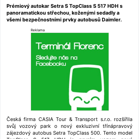
Prémiový autokar Setra S TopClass S 517 HDH s
panoramatickou střechou, koženými sedadly a
všemi bezpečnostními prvky autobusů Daimler.
Reklama
Česká firma CASIA Tour & Transport s.r.o. rozšířila
svůj vozový park o nový exkluzivní třínápravový
zájezdový autobus Setra TopClass 500. Tento model