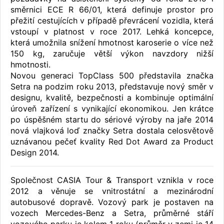
směrnici ECE R 66/01, která definuje prostor pro
přežití cestujících v případě převrácení vozidla, která
vstoupí v platnost v roce 2017. Lehká koncepce,
která umožnila snížení hmotnost karoserie o více než
150 kg, zaručuje větší výkon navzdory nižší
hmotnosti.
Novou generaci TopClass 500 představila značka
Setra na podzim roku 2013, představuje nový směr v
designu, kvalitě, bezpečnosti a kombinuje optimální
úroveň zařízení s vynikající ekonomikou. Jen krátce
po úspěšném startu do sériové výroby na jaře 2014
nová vlajková loď značky Setra dostala celosvětově
uznávanou pečeť kvality Red Dot Award za Product
Design 2014.
Společnost CASIA Tour & Transport vznikla v roce
2012 a věnuje se vnitrostátní a mezinárodní
autobusové dopravě. Vozový park je postaven na
vozech Mercedes-Benz a Setra, průměrné stáří