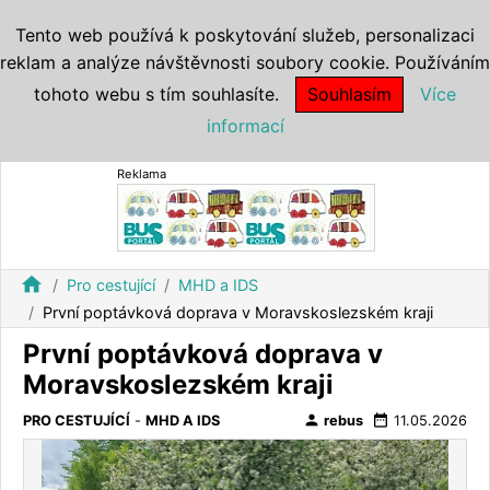
Tento web používá k poskytování služeb, personalizaci
reklam a analýze návštěvnosti soubory cookie. Používáním
tohoto webu s tím souhlasíte.
Souhlasím
Více
informací
Reklama
home
Pro cestující
MHD a IDS
První poptávková doprava v Moravskoslezském kraji
První poptávková doprava v
Moravskoslezském kraji
person
date_range
PRO CESTUJÍCÍ
-
MHD A IDS
rebus
11.05.2026