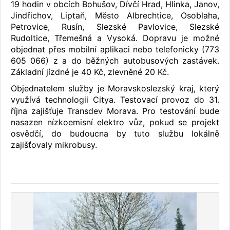
19 hodin v obcích Bohušov, Dívčí Hrad, Hlinka, Janov,
Jindřichov, Liptaň, Město Albrechtice, Osoblaha,
Petrovice, Rusín, Slezské Pavlovice, Slezské
Rudoltice, Třemešná a Vysoká. Dopravu je možné
objednat přes mobilní aplikaci nebo telefonicky (773
605 066) z a do běžných autobusových zastávek.
Základní jízdné je 40 Kč, zlevněné 20 Kč.
Objednatelem služby je Moravskoslezský kraj, který
využívá technologii Citya. Testovací provoz do 31.
října zajišťuje Transdev Morava. Pro testování bude
nasazen nízkoemisní elektro vůz, pokud se projekt
osvědčí, do budoucna by tuto službu lokálně
zajišťovaly mikrobusy.