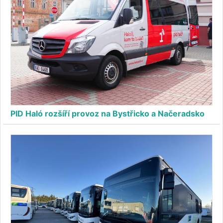
PID Haló rozšíří provoz na Bystřicko a Načeradsko