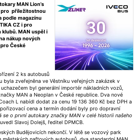
tokary MAN Lion’s
 pro příležitostnou
a podle magazínu
IKA CZ i pro
 klubů. MAN uspěl i
 na nákup nových
 pro České
řízení 2 ks autobusů
u byla zveřejněna ve Věstníku veřejných zakázek v
uchazečem byl generální importér nákladních vozů,
značky MAN a Neoplan v České republice. Dva nové
Coach L nabídl dodat za cenu 19 136 360 Kč bez DPH a
 pořizovací cena a termín dodání byly pro dopravní
 se o první autokary značky MAN v celé historii našeho
“ uvedl Slavoj Dolejš, ředitel DPMCB.
kých Budějovicích nekončí. V létě se vozový park
m městských naftových autobusů, dva standardní MAN