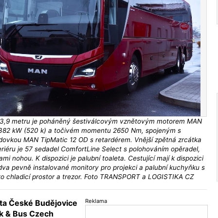
 13,9 metru je poháněný šestiválcovým vznětovým motorem MAN
382 kW (520 k) a točivém momentu 2650 Nm, spojeným s
ovkou MAN TipMatic 12 OD s retardérem. Vnější zpětná zrcátka
eriéru je 57 sedadel ComfortLine Select s polohováním opěradel,
mi nohou. K dispozici je palubní toaleta. Cestující mají k dispozici
va pevně instalované monitory pro projekci a palubní kuchyňku s
ko chladicí prostor a trezor. Foto TRANSPORT a LOGISTIKA CZ
Reklama
ta České Budějovice
k & Bus Czech