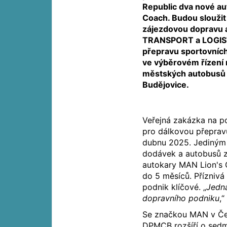
Republic dva nové au
Coach. Budou sloužit
zájezdovou dopravu 
TRANSPORT a LOGIST
přepravu sportovních
ve výběrovém řízení
městských autobusů
Budějovice.
Veřejná zakázka na po
pro dálkovou přeprav
dubnu 2025. Jediným 
dodávek a autobusů 
autokary MAN Lion's 
do 5 měsíců. Příznivá
podnik klíčové. „
Jedná
dopravního podniku
,
Se značkou MAN v Čes
DPMCB rozšíří o sed