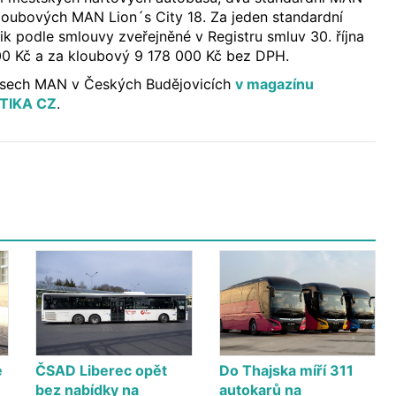
kloubových MAN Lion´s City 18. Za jeden standardní
ik podle smlouvy zveřejněné v Registru smluv 30. října
0 Kč a za kloubový 9 178 000 Kč bez DPH.
usech MAN v Českých Budějovicích
v magazínu
TIKA CZ
.
e
ČSAD Liberec opět
Do Thajska míří 311
bez nabídky na
autokarů na