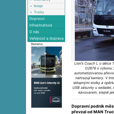
»
Koleje
»
Trucky
Dopravci
Infrastruktura
O nás
Veřejnost a doprava
Reklama
Lion’s Coach L o délce
D2676 o výkonu 
automatizovanou převod
nahrazují kamery. V int
sklopnými stolky a opěrka
USB zásuvky u sedadel, d
kávovarem, stejně ja
Dopravní podnik měs
převzal od MAN Truc