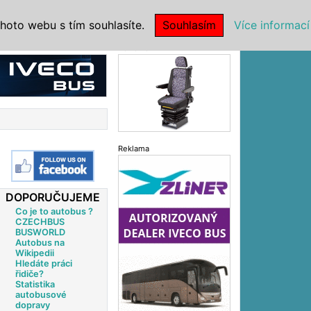
|
NSTITUCE
hoto webu s tím souhlasíte.
Souhlasím
Více informací
Reklama
Reklama
DOPORUČUJEME
Co je to autobus ?
CZECHBUS
BUSWORLD
Autobus na
Wikipedii
Hledáte práci
řidiče?
Statistika
autobusové
dopravy