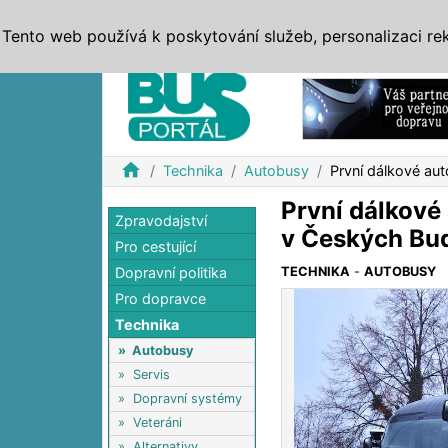
ZPRÁVY
JÍZDNÍ ŘÁDY
MHD, IDS
BUSY
SERV
Tento web používá k poskytování služeb, personalizaci re
Reklama
home
Technika
Autobusy
První dálkové au
První dálkové
Zpravodajství
v Českých Bud
Pro cestující
Dopravní politika
TECHNIKA
-
AUTOBUSY
Pro dopravce
Technika
»
Autobusy
»
Servis
»
Dopravní systémy
»
Veteráni
»
Alternativy