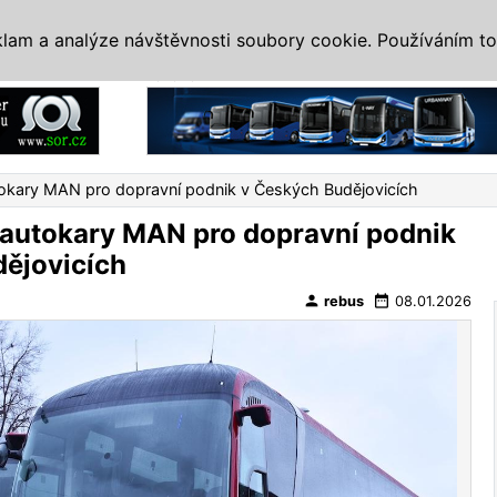
IS
ALTERNATIVY
VETERÁNI
SYSTÉMY
VELETRHY
AKCE
I
klam a analýze návštěvnosti soubory cookie. Používáním to
Reklama
tokary MAN pro dopravní podnik v Českých Budějovicích
 autokary MAN pro dopravní podnik
ějovicích
person
date_range
rebus
08.01.2026