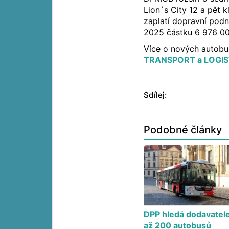
Lion´s City 12 a pět 
zaplatí dopravní podn
2025 částku 6 976 00
Více o nových autob
TRANSPORT a LOGIS
Sdílej:
Podobné články
DPP hledá dodavatel
až 200 autobusů