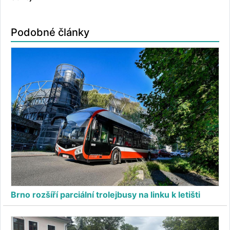
Podobné články
Brno rozšíří parciální trolejbusy na linku k letišti