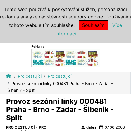
Tento web používá k poskytování služeb, personalizaci
reklam a analýze návštěvnosti soubory cookie. Používáním
tohoto webu s tím souhlasíte.
Souhlasím
Více
informací
Reklama
home
Pro cestující
Pro cestující
Provoz sezónní linky 000481 Praha - Brno - Zadar -
Šibenik - Split
Provoz sezónní linky 000481
Praha - Brno - Zadar - Šibenik -
Split
person
date_range
PRO CESTUJÍCÍ
-
PRO
dabra
07.06.2008