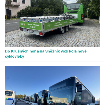
Do Krušných hor a na Sněžník vozí kola nové
cyklovleky