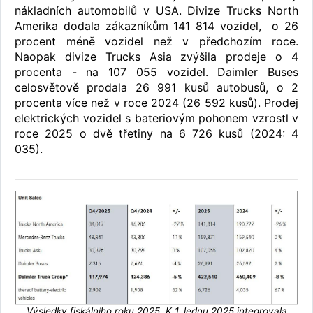
nákladních automobilů v USA. Divize Trucks North
Amerika dodala zákazníkům 141 814 vozidel, o 26
procent méně vozidel než v předchozím roce.
Naopak divize Trucks Asia zvýšila prodeje o 4
procenta - na 107 055 vozidel. Daimler Buses
celosvětově prodala 26 991 kusů autobusů, o 2
procenta více než v roce 2024 (26 592 kusů). Prodej
elektrických vozidel s bateriovým pohonem vzrostl v
roce 2025 o dvě třetiny na 6 726 kusů (2024: 4
035).
Výsledky fiskálního roku 2025. K 1. lednu 2025 integrovala