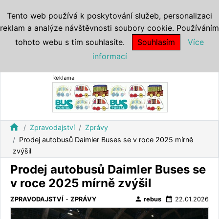
Tento web používá k poskytování služeb, personalizaci
reklam a analýze návštěvnosti soubory cookie. Používáním
tohoto webu s tím souhlasíte.
Souhlasím
Více
informací
Reklama
home
Zpravodajství
Zprávy
Prodej autobusů Daimler Buses se v roce 2025 mírně
zvýšil
Prodej autobusů Daimler Buses se
v roce 2025 mírně zvýšil
person
date_range
ZPRAVODAJSTVÍ
-
ZPRÁVY
rebus
22.01.2026