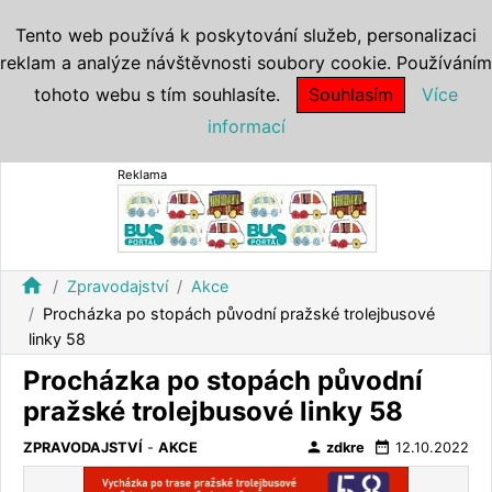
Tento web používá k poskytování služeb, personalizaci
reklam a analýze návštěvnosti soubory cookie. Používáním
tohoto webu s tím souhlasíte.
Souhlasím
Více
informací
Reklama
home
Zpravodajství
Akce
Procházka po stopách původní pražské trolejbusové
linky 58
Procházka po stopách původní
pražské trolejbusové linky 58
person
date_range
ZPRAVODAJSTVÍ
-
AKCE
zdkre
12.10.2022