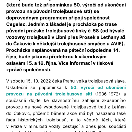
(které bude též připomínkou 50. výročí od ukončení
provozu na původní trolejbusové sítí) se
doprovodným programem připojí společnost
Cegelec. Jedním z lákadel je procházka po trase
původní pražské trolejbusové linky č. 58 (od bývalé
vozovny trolejbusů v Libni přes Prosek a Letňany až
do Čakovic k někdejší trolejbusové smyčce u AVIE).
Procházka naplánovaná na páteční odpoledne 14.
října, bude jakousi předehrou k víkendovým
oslavám 15. a 16. října. Více informací v tiskové
zprávě společnosti.
V sobotu 15. 10. 2022 čeká Prahu velká trolejbusová sláva.
Uskuteční se připomínka k
50. výročí od ukončení
provozu na původní trolejbusové síti
(1936–1972) a
současně dojde ke slavnostnímu zahájení zkušebního
provozu na nově vybudované trolejbusové trati z Letňan
do Čakovic, přičemž během akce má být nasazena také
řada historických trolejbusů, a to včetně těch, které
v Praze v minulosti vozily cestující a dnes jsou součástí