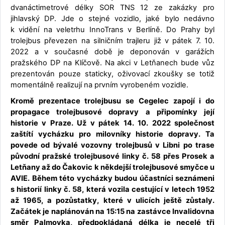
dvanáctimetrové délky SOR TNS 12 ze zakázky pro
jihlavský DP. Jde o stejné vozidlo, jaké bylo nedávno
k vidění na veletrhu InnoTrans v Berlíně. Do Prahy byl
trolejbus převezen na silničním trajleru již v pátek 7. 10.
2022 a v současné době je deponován v garážích
pražského DP na Klíčově. Na akci v Letňanech bude vůz
prezentován pouze staticky, oživovací zkoušky se totiž
momentálně realizují na prvním vyrobeném vozidle.
Kromě prezentace trolejbusu se Cegelec zapojí i do
propagace trolejbusové dopravy a připomínky její
historie v Praze. Už v pátek 14. 10. 2022 společnost
zaštítí vycházku pro milovníky historie dopravy. Ta
povede od bývalé vozovny trolejbusů v Libni po trase
původní pražské trolejbusové linky č. 58 přes Prosek a
Letňany až do Čakovic k někdejší trolejbusové smyčce u
AVIE. Během této vycházky budou účastníci seznámeni
s historií linky č. 58, která vozila cestující v letech 1952
až 1965, a pozůstatky, které v ulicích ještě zůstaly.
Začátek je naplánován na 15:15 na zastávce Invalidovna
směr Palmovka, předpokládaná délka je necelé tři