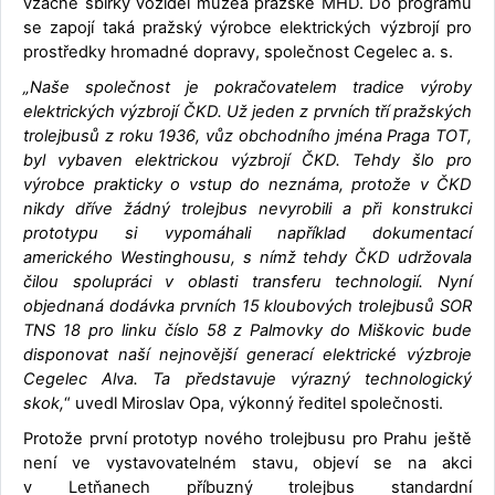
vzácné sbírky vozidel muzea pražské MHD. Do programu
se zapojí taká pražský výrobce elektrických výzbrojí pro
prostředky hromadné dopravy, společnost Cegelec a. s.
„Naše společnost je pokračovatelem tradice výroby
elektrických výzbrojí ČKD. Už jeden z prvních tří pražských
trolejbusů z roku 1936, vůz obchodního jména Praga TOT,
byl vybaven elektrickou výzbrojí ČKD. Tehdy šlo pro
výrobce prakticky o vstup do neznáma, protože v ČKD
nikdy dříve žádný trolejbus nevyrobili a při konstrukci
prototypu si vypomáhali například dokumentací
amerického Westinghousu, s nímž tehdy ČKD udržovala
čilou spolupráci v oblasti transferu technologií. Nyní
objednaná dodávka prvních 15 kloubových trolejbusů SOR
TNS 18 pro linku číslo 58 z Palmovky do Miškovic bude
disponovat naší nejnovější generací elektrické výzbroje
Cegelec Alva. Ta představuje výrazný technologický
skok,
“ uvedl Miroslav Opa, výkonný ředitel společnosti.
Protože první prototyp nového trolejbusu pro Prahu ještě
není ve vystavovatelném stavu, objeví se na akci
v Letňanech příbuzný trolejbus standardní