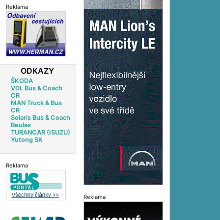
Reklama
ODKAZY
ŠKODA
VDL Bus & Coach
CR
MAN Truck & Bus
CR
Solaris Bus & Coach
Beulas
TURANCAR (ISUZU)
Yutong SK
Reklama
Reklama