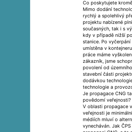
Co poskytujete kromě
Mimo dodání technolo
rychlý a spolehlivý p
projektu nabízené pln
současných, tak i s v
kdy v případě nižší p
stanice. Po vyčerpání
umístěna v kontejneru
práce máme vyškolené
zákazník, jsme schopn
povolení od územního 
stavební části projek
dodávkou technologie
technologie a provozo
Je propagace CNG tak,
povědomí veřejnosti?
V oblasti propagace v
veřejnosti je minimáln
médiích mluví o alter
vynecháván. Jak ČPS 