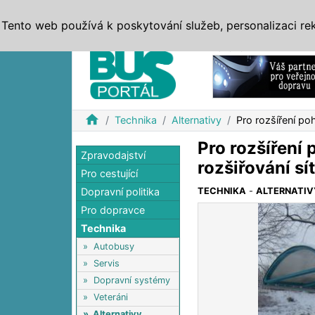
ZPRÁVY
JÍZDNÍ ŘÁDY
MHD, IDS
BUSY
SERV
Tento web používá k poskytování služeb, personalizaci re
Reklama
home
Technika
Alternativy
Pro rozšíření po
Pro rozšíření
Zpravodajství
rozšiřování sít
Pro cestující
Dopravní politika
TECHNIKA
-
ALTERNATIV
Pro dopravce
Technika
»
Autobusy
»
Servis
»
Dopravní systémy
»
Veteráni
»
Alternativy