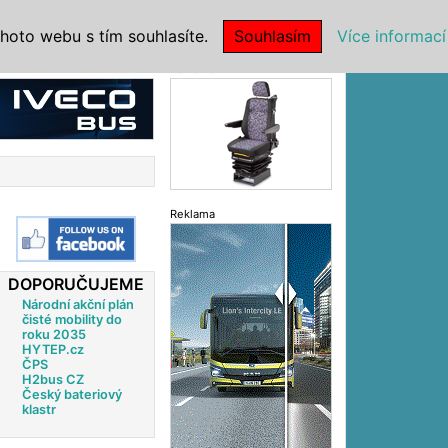
|
NSTITUCE
hoto webu s tím souhlasíte.
Souhlasím
Více informací
Reklama
Reklama
DOPORUČUJEME
Národní akční plán
čisté mobility do
roku 2035
HYTEP.cz
ČPS
H2bus CZ
Český bateriový
klastr