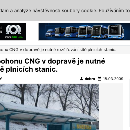
IS
ALTERNATIVY
VETERÁNI
SYSTÉMY
VELETRHY
AKCE
I
klam a analýze návštěvnosti soubory cookie. Používáním to
Reklama
honu CNG v dopravě je nutné rozšiřování sítě plnicích stanic.
 pohonu CNG v dopravě je nutné
ě plnicích stanic.
person
date_range
Y
dabra
18.03.2009