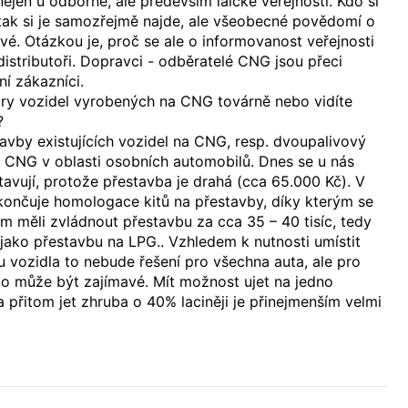
ejen u odborné, ale především laické veřejnosti. Kdo si
 tak si je samozřejmě najde, ale všeobecné povědomí o
vé. Otázkou je, proč se ale o informovanost veřejnosti
distributoři. Dopravci - odběratelé CNG jsou přeci
í zákazníci.
ry vozidel vyrobených na CNG továrně nebo vidíte
?
tavby existujících vozidel na CNG, resp. dvoupalivový
 CNG v oblasti osobních automobilů. Dnes se u nás
tavují, protože přestavba je drahá (cca 65.000 Kč). V
ončuje homologace kitů na přestavby, díky kterým se
 měli zvládnout přestavbu za cca 35 – 40 tisíc, tedy
jako přestavbu na LPG.. Vzhledem k nutnosti umístit
 vozidla to nebude řešení pro všechna auta, ale pro
to může být zajímavé. Mít možnost ujet na jedno
 přitom jet zhruba o 40% laciněji je přinejmenším velmi