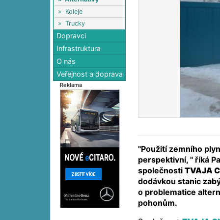
»
Koleje
»
Trucky
Dopravci
Infrastruktura
O nás
Veřejnost a doprava
Reklama
"Použití zemního plyn
perspektivní, " říká 
společnosti
TVAJA 
dodávkou stanic zab
o problematice alter
pohonům.