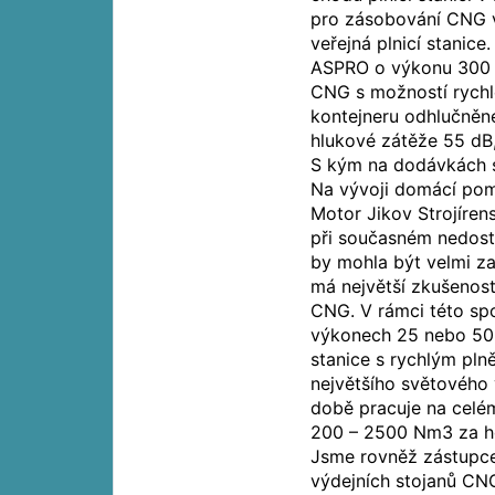
pro zásobování CNG vl
veřejná plnicí stanic
ASPRO o výkonu 300 
CNG s možností rychl
kontejneru odhlučněné
hlukové zátěže 55 dB, 
S kým na dodávkách 
Na vývoji domácí poma
Motor Jikov Strojíren
při současném nedosta
by mohla být velmi z
má největší zkušenost
CNG. V rámci této spo
výkonech 25 nebo 50 m
stanice s rychlým pln
největšího světovéh
době pracuje na celé
200 – 2500 Nm3 za ho
Jsme rovněž zástupc
výdejních stojanů CN