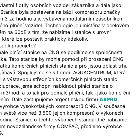
astní flotily osobních vozidel zákazníka a dále jako
e. Stanice byla postavena na bázi kompresoru značky
m3 za hodinu a je vybavena modulárním zásobníkem
ého plnění vozidel. Technologie je umístěna v ocelovém
m na 60dB s tím, že nabízíme i stanice s úrovní
které lze postavit prakticky kdekoliv.
spolupracujete?
lé plnící stanice na CNG se podílíme se společností
ská. Tato stanice by mohla pomoci při prosazení CNG
tku komerčních plnicích stanic a pro jistou oblast trhu
ajímavá. Spojili jsme se s firmou AQUACENTRUM, která
i s výstavbou středních komerčních plnicích stanic
lupráce, jsme schopni nabídnout plnicí stanice o
3/hod, a to jak pro pomalé plnění, tak i jako komerční
ěním. Dále zastupujeme argentinskou firmu
ASPRO
,
o výrobce vysokotlakých kompresorů CNG. V současné
m světě více než 3.500 jejich kompresorů o výkonech
dinu. Stanice o těchto výkonech standardně nabízíme.
em novozélandské firmy COMPAC, předního výrobce
G.