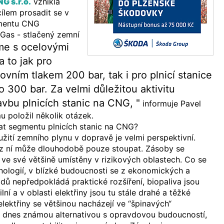
G s.r.o.
vznikla
ílem prosadit se v
gmentu CNG
Gas - stlačený zemní
e s ocelovými
 to jak pro
ovním tlakem 200 bar, tak i pro plnicí stanice
 300 bar. Za velmi důležitou aktivitu
vbu plnicích stanic na CNG, "
informuje Pavel
 položil několik otázek.
at segmentu plnicích stanic na CNG?
ití zemního plynu v dopravě je velmi perspektivní.
z ní může dlouhodobě pouze stoupat. Zásoby se
u ve své většině umístěny v rizikových oblastech. Co se
ologií, v blízké budoucnosti se z ekonomických a
ů nepředpokládá praktické rozšíření, biopaliva jsou
lní a v oblasti elektřiny jsou tu stále drahé a těžké
elektřiny se většinou nacházejí ve “špinavých“
ou dnes známou alternativou s opravdovou budoucností,