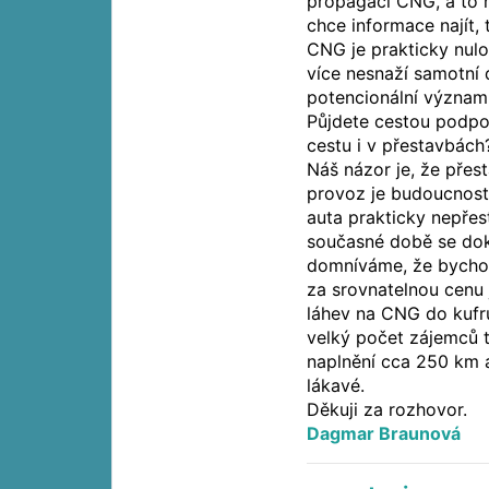
propagaci CNG, a to n
chce informace najít,
CNG je prakticky nulo
více nesnaží samotní 
potencionální významn
Půjdete cestou podpo
cestu i v přestavbách
Náš názor je, že přes
provoz je budoucnost
auta prakticky nepřes
současné době se dok
domníváme, že bychom
za srovnatelnou cenu 
láhev na CNG do kufru
velký počet zájemců 
naplnění cca 250 km a
lákavé.
Děkuji za rozhovor.
Dagmar Braunová