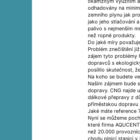
okamžitým využitím a 
odhadovány na minimál
zemního plynu jak pr
jako jeho stlačování 
palivo s nejmenším m
než ropné produkty.
Do jaké míry považuj
Problém znečištění již
zájem tyto problémy ř
dopravců s ekologick
posílilo skutečnost, 
Na koho se budete ve
Naším zájmem bude s
dopravy. CNG najde u
dálkové přepravy z 
příměstskou dopravu 
Jaké máte reference 
Nyní se můžeme poch
které firma AQUCENTR
než 20.000 provozníc
chodu plnicí stanici v