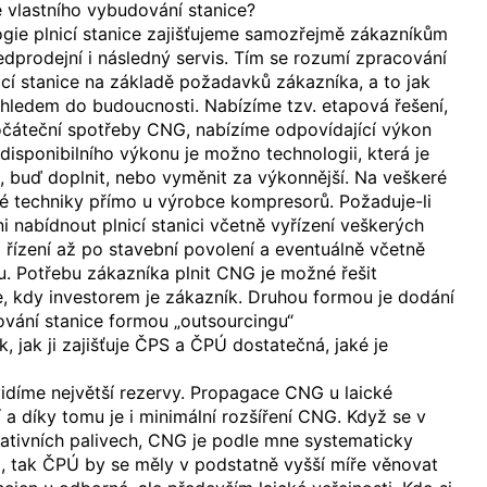
 vlastního vybudování stanice?
gie plnicí stanice zajišťujeme samozřejmě zákazníkům
ředprodejní i následný servis. Tím se rozumí zpracování
icí stanice na základě požadavků zákazníka, a to jak
ýhledem do budoucnosti. Nabízíme tzv. etapová řešení,
očáteční spotřeby CNG, nabízíme odpovídající výkon
 disponibilního výkonu je možno technologii, která je
, buď doplnit, nebo vyměnit za výkonnější. Na veškeré
 techniky přímo u výrobce kompresorů. Požaduje-li
i nabídnout plnicí stanici včetně vyřízení veškerých
řízení až po stavební povolení a eventuálně včetně
tu. Potřebu zákazníka plnit CNG je možné řešit
, kdy investorem je zákazník. Druhou formou je dodání
vání stanice formou „outsourcingu“
 jak ji zajišťuje ČPS a ČPÚ dostatečná, jaké je
idíme největší rezervy. Propagace CNG u laické
í a díky tomu je i minimální rozšíření CNG. Když se v
nativních palivech, CNG je podle mne systematicky
, tak ČPÚ by se měly v podstatně vyšší míře věnovat