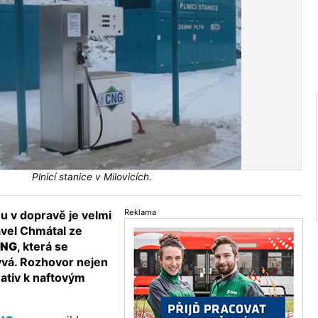
Plnicí stanice v Milovicích.
Reklama
u v dopravě je velmi
Pavel Chmátal ze
CNG
, která se
ývá. Rozhovor nejen
nativ k naftovým