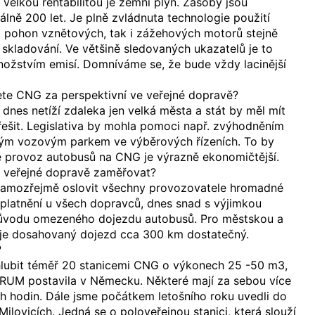
velkou rentabilitou je zemní plyn. Zásoby jsou
ně 200 let. Je plně zvládnuta technologie použití
o pohon vznětových, tak i zážehových motorů stejně
a skladování. Ve většině sledovaných ukazatelů je to
nožstvím emisí. Domníváme se, že bude vždy lacinější
ete CNG za perspektivní ve veřejné dopravě?
 dnes netíží zdaleka jen velká města a stát by měl mít
ešit. Legislativa by mohla pomoci např. zvýhodněním
ým vozovým parkem ve výběrových řízeních. To by
že provoz autobusů na CNG je výrazně ekonomičtější.
 veřejné dopravě zaměřovat?
amozřejmě oslovit všechny provozovatele hromadné
platnění u všech dopravců, dnes snad s výjimkou
důvodu omezeného dojezdu autobusů. Pro městskou a
je dosahovaný dojezd cca 300 km dostatečný.
?
lubit téměř 20 stanicemi CNG o výkonech 25 -50 m3,
UM postavila v Německu. Některé mají za sebou více
h hodin. Dále jsme počátkem letošního roku uvedli do
 Milovicích. Jedná se o poloveřejnou stanici, která slouží