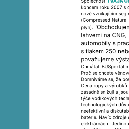
Společnost
TVAJA CN
koncem roku 2007 s c
nově vznikajícím se
(Compressed Natural 
"Obchodujem
plyn).
lahvemi na CNG, a
automobily s prac
s tlakem 250 nebo
považujeme výsta
Chmátal. BUSportál mu
Proč se chcete věnov
Domníváme se, že použ
Cena ropy a výrobků 
zásadně snižují a jso
týče vodíkových techn
technologických důvod
neefektivní a diskutabi
baterie. Navíc zdroje 
elektrárnách.. Jedin