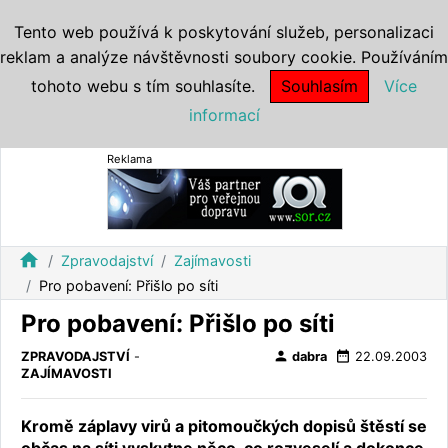
Tento web používá k poskytování služeb, personalizaci
reklam a analýze návštěvnosti soubory cookie. Používáním
tohoto webu s tím souhlasíte.
Souhlasím
Více
informací
Reklama
home
Zpravodajství
Zajímavosti
Pro pobavení: Přišlo po síti
Pro pobavení: Přišlo po síti
person
date_range
ZPRAVODAJSTVÍ
-
dabra
22.09.2003
ZAJÍMAVOSTI
Kromě záplavy virů a pitomoučkých dopisů štěstí se