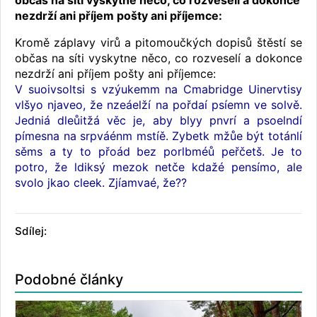
občas na síti vyskytne něco, co rozveselí a dokonce
nezdrží ani příjem pošty ani příjemce:
Kromě záplavy virů a pitomoučkých dopisů štěstí se
občas na síti vyskytne něco, co rozveselí a dokonce
nezdrží ani příjem pošty ani příjemce:
V suoivsoltsi s vzýukemm na Cmabridge Uinervtisy
vlšyo njaveo, že nzeáelží na pořdaí psíemn ve solvě.
Jedniá dleůitžá věc je, aby blyy pnvrí a psoelndí
pímesna na srpváénm mstíě. Zybetk mžůe být totánlí
sěms a ty to přoád bez porlbméů peřčetš. Je to
potro, že ldiksý mezok netče kdažé pensímo, ale
svolo jkao cleek. Zjíamvaé, že??
Sdílej:
Podobné články