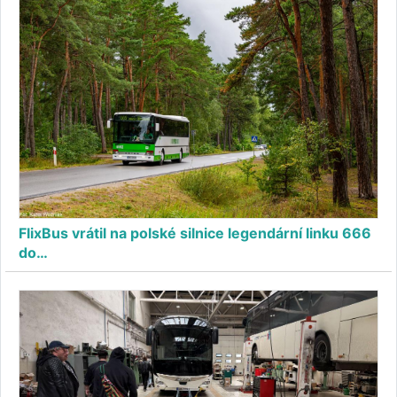
FlixBus vrátil na polské silnice legendární linku 666
do…