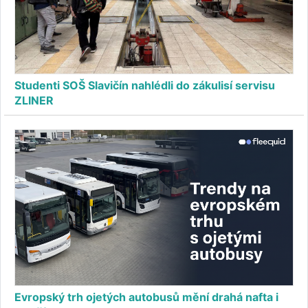
Studenti SOŠ Slavičín nahlédli do zákulisí servisu
ZLINER
Evropský trh ojetých autobusů mění drahá nafta i