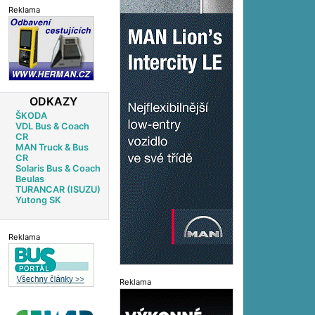
Reklama
ODKAZY
ŠKODA
VDL Bus & Coach
CR
MAN Truck & Bus
CR
Solaris Bus & Coach
Beulas
TURANCAR (ISUZU)
Yutong SK
Reklama
Reklama