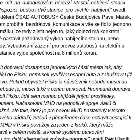
e mít na autobusovém nádraží vlastní nabíjecí stanici
dispozici budou i dvě stanice pro rychlé nabíjení
,“ uvedl
oddělení ČSAD AUTOBUSY České Budějovice Pavel Marek.
em probíhá bezdrátová komunikace a vše se řídí z jednoho
žiku lze tedy zjistit nejen to, jaký dojezd má konkrétní
né nastavit požadovaný výkon nabíjecího stojanu, nebo
ady. Vybudování zázemí pro provoz autobusů na elektřinu
 stanice vyjde společnost na 8 milionů korun.
t dopravní dostupnost jednotlivých částí města tak, aby
ždějící do Písku, nemuseli využívat osobní auta a zahušťovat již
pravu. Pokud obyvatel Písku či návštěvník nebude muset do
nebude jej muset také v centru parkovat. Hromadná doprava
lí Písku, lidé sem mohou přijíždět jinými prostředky,
busem. Načasování MHD na jednotlivé spoje vlaků či
žné, ale takt, který je pro novou MHD nastavený v těchto
vého nádraží, zvládá v přiměřeném čase odbavit cestující k
MHD v Písku považuji za jeden z kroků, který může
vě v celém městě, a kromě systému parkování
 pro další alternativní způsoby dopravy,
" uvádí Petr Hladík,