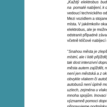
„
Každý elektrobus bud
na pomalé nabíjení, k 
vedoucí technického 
Mezi vozidlem a stojan
místa. V jakémkoliv okam
elektrobus, ale je mož
odstranit případné záv
včetně klíčové nabíjecí
"
Snahou města je zlepši
místní, ale i lidé přijí
tak dost intenzivní do
města autem zajíždět, 
není jen městská a z oko
obvykle vlakem či auto
autobusů není úplně mo
uzlech, zejména u vlako
mnoha spojům. Inovaci 
významně pomoci dopra
připravujeme podmínky i