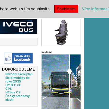
|
NSTITUCE
hoto webu s tím souhlasíte.
Souhlasím
Více informací
Reklama
Reklama
DOPORUČUJEME
Národní akční plán
čisté mobility do
roku 2035
HYTEP.cz
ČPS
H2bus CZ
Český bateriový
klastr