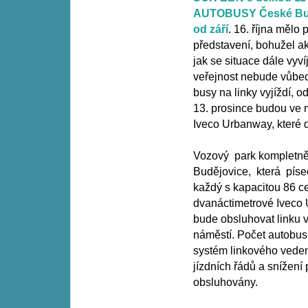
AUTOBUSY České Bud
od září
. 16. října mělo
představení, bohužel ak
jak se situace dále vyví
veřejnost nebude vůbec
busy na linky vyjíždí, 
13. prosince budou ve 
Iveco Urbanway, které
Vozový park kompletn
Budějovice, která píse
každý s kapacitou 86 ce
dvanáctimetrové Iveco 
bude obsluhovat linku 
náměstí. Počet autobus
systém linkového veden
jízdních řádů a snížení
obsluhovány.