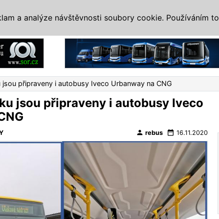
IS
ALTERNATIVY
VETERÁNI
SYSTÉMY
VELETRHY
AKCE
I
klam a analýze návštěvnosti soubory cookie. Používáním to
Reklama
 jsou připraveny i autobusy Iveco Urbanway na CNG
ku jsou připraveny i autobusy Iveco
 CNG
person
date_range
Y
rebus
16.11.2020