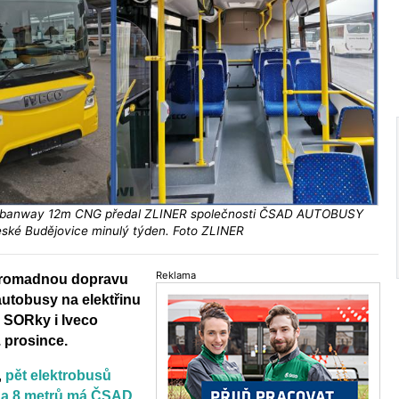
rbanway 12m CNG předal ZLINER společnosti ČSAD AUTOBUSY
ské Budějovice minulý týden. Foto ZLINER
Reklama
hromadnou dopravu
autobusy na elektřinu
. SORky i Iveco
 prosince.
,
pět elektrobusů
 a 8 metrů má ČSAD