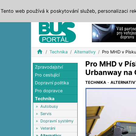
ZPRÁVY
JÍZDNÍ ŘÁDY
MHD, IDS
BUSY
SERV
Tento web používá k poskytování služeb, personalizaci re
Reklama
home
Technika
Alternativy
Pro MHD v Písku
Pro MHD v Pís
Zpravodajství
Urbanway na
Pro cestující
Dopravní politika
TECHNIKA
-
ALTERNATIV
Pro dopravce
Technika
»
Autobusy
»
Servis
»
Dopravní systémy
»
Veteráni
»
Alternativy