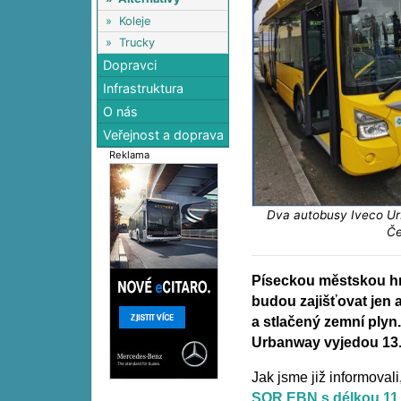
»
Koleje
»
Trucky
Dopravci
Infrastruktura
O nás
Veřejnost a doprava
Reklama
Dva autobusy Iveco U
Če
Píseckou městskou 
budou zajišťovat jen 
a stlačený zemní plyn
Urbanway vyjedou 13.
Jak jsme již informovali
SOR EBN s délkou 11