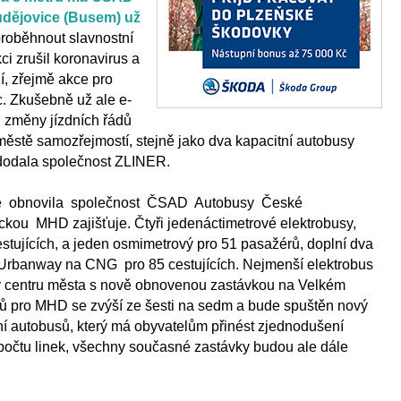
ějovice (Busem) už
 proběhnout slavnostní
ci zrušil koronavirus a
jí, zřejmě akce pro
. Zkušebně už ale e-
od změny jízdních řádů
městě samozřejmostí, stejně jako dva kapacitní autobusy
 dodala společnost ZLINER.
ě obnovila společnost ČSAD Autobusy České
ckou MHD zajišťuje. Čtyři jedenáctimetrové elektrobusy,
stujících, a jeden osmimetrový pro 51 pasažérů, doplní dva
Urbanway na CNG pro 85 cestujících. Nejmenší elektrobus
v centru města s nově obnovenou zastávkou na Velkém
ů pro MHD se zvýší ze šesti na sedm a bude spuštěn nový
í autobusů, který má obyvatelům přinést zjednodušení
 počtu linek, všechny současné zastávky budou ale dále