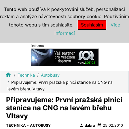
Tento web používá k poskytování služeb, personalizaci
reklam a analýze návštěvnosti soubory cookie. Používáním
tohoto webu s tím souhlasíte.
Souhlasím
Více
informací
Reklama
home
Technika
Autobusy
Připravujeme: První pražská plnicí stanice na CNG na
levém břehu Vltavy
Připravujeme: První pražská plnicí
stanice na CNG na levém břehu
Vltavy
person
date_range
TECHNIKA
-
AUTOBUSY
dabra
25.02.2010