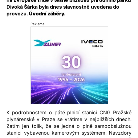
na Evropské třídě v těsné blízkosti přírodního parku
Divoká Šárka byla dnes slavnostně uvedena do
provozu.
Úvodní záběry.
Reklama
K podrobnostem o páté plnicí stanici CNG Pražské
plynárenské v Praze se vrátíme v nejbližších dnech.
Zatím jen tolik, že se jedná o plně samoobslužnou
stanici vybavenou kamerovým systémem. Navzdory