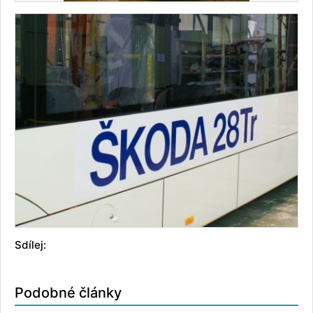
Sdílej:
Podobné články