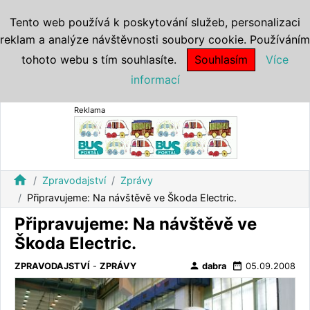
Tento web používá k poskytování služeb, personalizaci
reklam a analýze návštěvnosti soubory cookie. Používáním
tohoto webu s tím souhlasíte.
Souhlasím
Více
informací
Reklama
home
Zpravodajství
Zprávy
Připravujeme: Na návštěvě ve Škoda Electric.
Připravujeme: Na návštěvě ve
Škoda Electric.
person
date_range
ZPRAVODAJSTVÍ
-
ZPRÁVY
dabra
05.09.2008