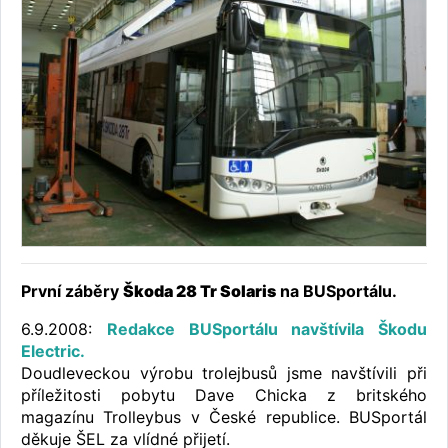
První záběry
Škoda 28 Tr Solaris
na BUSportálu.
6.9.2008:
Redakce BUSportálu navštívila Škodu
Electric.
Doudleveckou výrobu trolejbusů jsme navštívili při
příležitosti pobytu Dave Chicka z britského
magazínu Trolleybus v České republice. BUSportál
děkuje ŠEL za vlídné přijetí.