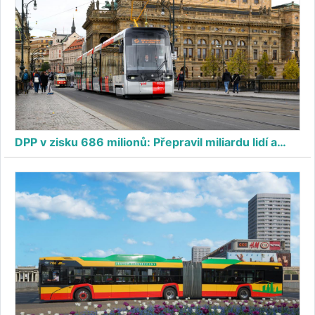
DPP v zisku 686 milionů: Přepravil miliardu lidí a…