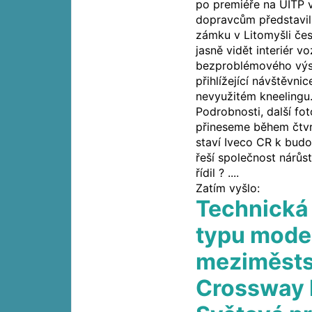
po premiéře na UITP 
dopravcům představil
zámku v Litomyšli čes
jasně vidět interiér v
bezproblémového výst
přihlížející návštěvn
nevyužitém kneelingu
Podrobnosti, další fot
přineseme během čtvr
staví Iveco CR k bud
řeší společnost nárů
řídil ? ....
Zatím vyšlo:
Technická
typu mode
meziměsts
Crossway L