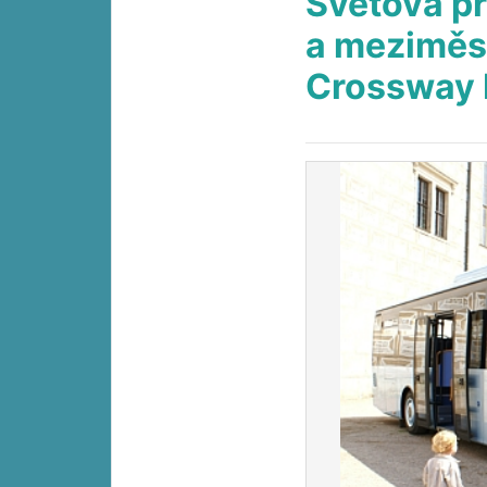
Světová p
a meziměs
Crossway 