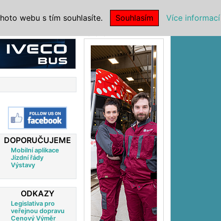
|
NSTITUCE
hoto webu s tím souhlasíte.
Souhlasím
Více informací
Reklama
DOPORUČUJEME
Mobilní aplikace
Jízdní řády
Výstavy
ODKAZY
Legislativa pro
veřejnou dopravu
Cenový Výměr