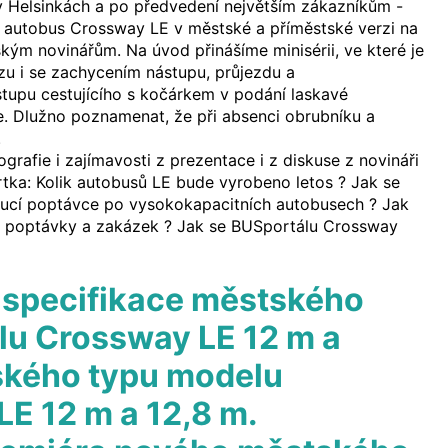
v Helsinkách a po předvedení největším zákazníkům -
 autobus Crossway LE v městské a příměstské verzi na
kým novinářům. Na úvod přinášíme minisérii, ve které je
ozu i se zachycením nástupu, průjezdu a
upu cestujícího s kočárkem v podání laskavé
ice. Dlužno poznamenat, že při absenci obrubníku a
.
ografie i zajímavosti z prezentace i z diskuse z novináři
tka: Kolik autobusů LE bude vyrobeno letos ? Jak se
oucí poptávce po vysokokapacitních autobusech ? Jak
st poptávky a zakázek ? Jak se BUSportálu Crossway
 specifikace městského
lu Crossway LE 12 m a
kého typu modelu
E 12 m a 12,8 m.