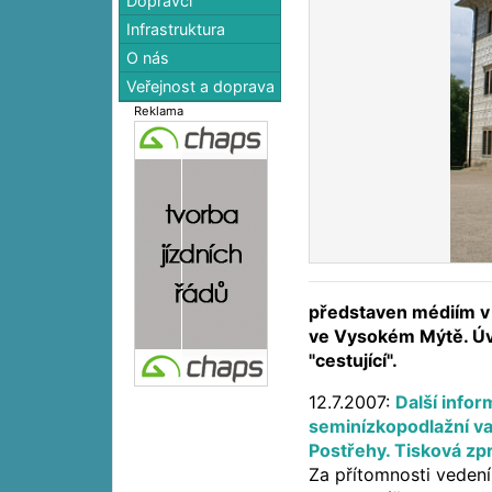
Dopravci
Infrastruktura
O nás
Veřejnost a doprava
Reklama
představen médiím v 
ve Vysokém Mýtě. Úv
"cestující".
12.7.2007:
Další infor
seminízkopodlažní va
Postřehy. Tisková zpr
Za přítomnosti veden