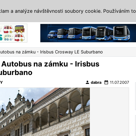
IS
ALTERNATIVY
VETERÁNI
SYSTÉMY
VELETRHY
AKCE
I
klam a analýze návštěvnosti soubory cookie. Používáním to
Reklama
Autobus na zámku - Irisbus Crosway LE Suburbano
 Autobus na zámku - Irisbus
uburbano
person
date_range
VY
dabra
11.07.2007