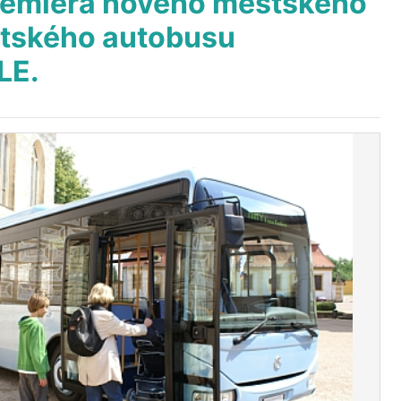
remiéra nového městského
tského autobusu
LE.