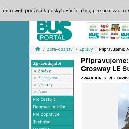
ZPRÁVY
JÍZDNÍ ŘÁDY
MHD, IDS
BUSY
SERV
Tento web používá k poskytování služeb, personalizaci re
Reklama
home
Zpravodajství
Zprávy
Připravujeme: 
Připravujeme:
Zpravodajství
Crosway LE S
»
Zprávy
»
Zajímavosti
ZPRAVODAJSTVÍ
-
ZPRÁ
»
Veletrhy
»
Akce
Pro cestující
Dopravní politika
Pro dopravce
Technika