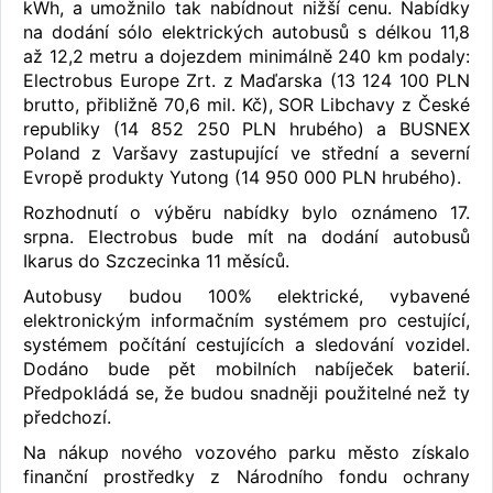
kWh, a umožnilo tak nabídnout nižší cenu. Nabídky
na dodání sólo elektrických autobusů s délkou 11,8
až 12,2 metru a dojezdem minimálně 240 km podaly:
Electrobus Europe Zrt. z Maďarska (13 124 100 PLN
brutto, přibližně 70,6 mil. Kč), SOR Libchavy z České
republiky (14 852 250 PLN hrubého) a BUSNEX
Poland z Varšavy zastupující ve střední a severní
Evropě produkty Yutong (14 950 000 PLN hrubého).
Rozhodnutí o výběru nabídky bylo oznámeno 17.
srpna. Electrobus bude mít na dodání autobusů
Ikarus do Szczecinka 11 měsíců.
Autobusy budou 100% elektrické, vybavené
elektronickým informačním systémem pro cestující,
systémem počítání cestujících a sledování vozidel.
Dodáno bude pět mobilních nabíječek baterií.
Předpokládá se, že budou snadněji použitelné než ty
předchozí.
Na nákup nového vozového parku město získalo
finanční prostředky z Národního fondu ochrany