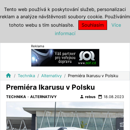
Tento web používá k poskytování služeb, personalizaci
reklam a analýze návštěvnosti soubory cookie. Používáním
tohoto webu s tím souhlasíte.
Souhlasím
Více
informací
Reklama
home
Technika
Alternativy
Premiéra Ikarusu v Polsku
Premiéra Ikarusu v Polsku
person
date_range
TECHNIKA
-
ALTERNATIVY
rebus
18.08.2023