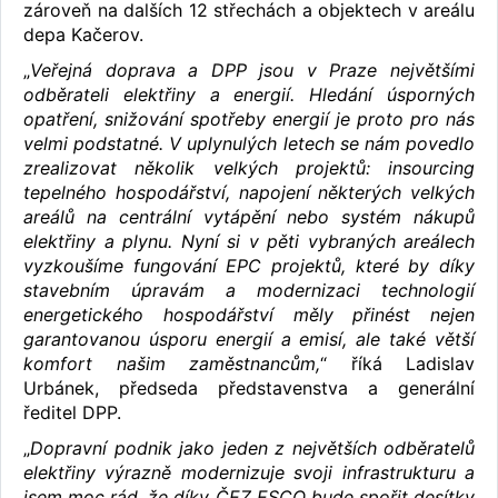
zároveň na dalších 12 střechách a objektech v areálu
depa Kačerov.
„
Veřejná doprava a DPP jsou v Praze největšími
odběrateli elektřiny a energií. Hledání úsporných
opatření, snižování spotřeby energií je proto pro nás
velmi podstatné. V uplynulých letech se nám povedlo
zrealizovat několik velkých projektů: insourcing
tepelného hospodářství, napojení některých velkých
areálů na centrální vytápění nebo systém nákupů
elektřiny a plynu. Nyní si v pěti vybraných areálech
vyzkoušíme fungování EPC projektů, které by díky
stavebním úpravám a modernizaci technologií
energetického hospodářství měly přinést nejen
garantovanou úsporu energií a emisí, ale také větší
komfort našim zaměstnancům,
“ říká Ladislav
Urbánek, předseda představenstva a generální
ředitel DPP.
„
Dopravní podnik jako jeden z největších odběratelů
elektřiny výrazně modernizuje svoji infrastrukturu a
jsem moc rád, že díky ČEZ ESCO bude spořit desítky