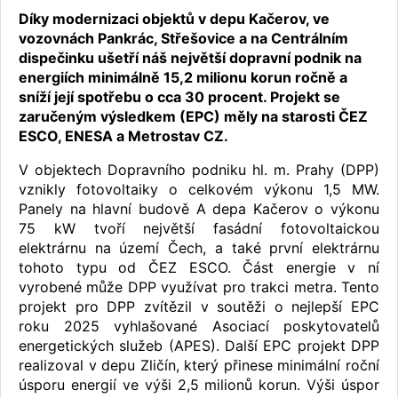
Díky modernizaci objektů v depu Kačerov, ve
vozovnách Pankrác, Střešovice a na Centrálním
dispečinku ušetří náš největší dopravní podnik na
energiích minimálně 15,2 milionu korun ročně a
sníží její spotřebu o cca 30 procent. Projekt se
zaručeným výsledkem (EPC) měly na starosti ČEZ
ESCO, ENESA a Metrostav CZ.
V objektech Dopravního podniku hl. m. Prahy (DPP)
vznikly fotovoltaiky o celkovém výkonu 1,5 MW.
Panely na hlavní budově A depa Kačerov o výkonu
75 kW tvoří největší fasádní fotovoltaickou
elektrárnu na území Čech, a také první elektrárnu
tohoto typu od ČEZ ESCO. Část energie v ní
vyrobené může DPP využívat pro trakci metra. Tento
projekt pro DPP zvítězil v soutěži o nejlepší EPC
roku 2025 vyhlašované Asociací poskytovatelů
energetických služeb (APES). Další EPC projekt DPP
realizoval v depu Zličín, který přinese minimální roční
úsporu energií ve výši 2,5 milionů korun. Výši úspor