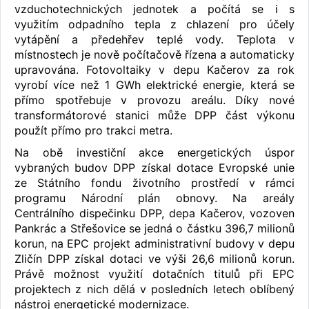
vzduchotechnických jednotek a počítá se i s
využitím odpadního tepla z chlazení pro účely
vytápění a předehřev teplé vody. Teplota v
místnostech je nově počítačově řízena a automaticky
upravována. Fotovoltaiky v depu Kačerov za rok
vyrobí více než 1 GWh elektrické energie, která se
přímo spotřebuje v provozu areálu. Díky nové
transformátorové stanici může DPP část výkonu
použít přímo pro trakci metra.
Na obě investiční akce energetických úspor
vybraných budov DPP získal dotace Evropské unie
ze Státního fondu životního prostředí v rámci
programu Národní plán obnovy. Na areály
Centrálního dispečinku DPP, depa Kačerov, vozoven
Pankrác a Střešovice se jedná o částku 396,7 milionů
korun, na EPC projekt administrativní budovy v depu
Zličín DPP získal dotaci ve výši 26,6 milionů korun.
Právě možnost využití dotačních titulů při EPC
projektech z nich dělá v posledních letech oblíbený
nástroj energetické modernizace.