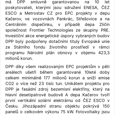
má DPP smluvně garantovanou na 10 let
poskytovateli, kterými jsou sdružení ENESA, ČEZ
ESCO a Metrostav CZ pro EPC projekty v depu
Kačerov, ve vozovnách Pankrác, Střešovice a na
Centrálním dispečinku, v případě depa Zličín
společnost Frontier Technologies ze skupiny PRE.
Investiční akce energetické úspory vybraných budov
DPP byly podpořeny dotačními tituly Evropské unie
ze Státního fondu životního prostředí v rámci
programu Národní plán obnovy v objemu 423,3
milionů korun.
DPP díky všem realizovaným EPC projektům v pěti
areálech ušetří během garantované 10leté doby
celkem minimálně 177 milionů korun a sníží emise
CO2 o více než 23 tisíc tun. Unikátem projektu pro
DPP je fasádní zdroj bezemisní elektřiny, který na
hlavní desetipatrové budově A depa Kačerov tvoří
první vertikální solární elektrárnu od ČEZ ESCO v
Česku. Jihozápadní stranu objektu pokrývá 150
panelů o celkovém výkonu 75 kW. Fotovoltaiky jsou