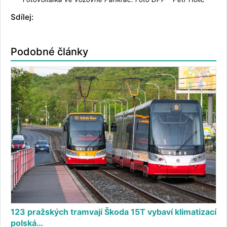
Sdílej:
Podobné články
123 pražských tramvají Škoda 15T vybaví klimatizací
polská…