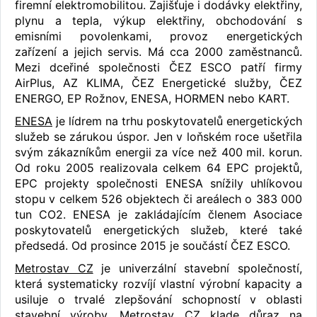
firemní elektromobilitou. Zajišťuje i dodávky elektřiny,
plynu a tepla, výkup elektřiny, obchodování s
emisními povolenkami, provoz energetických
zařízení a jejich servis. Má cca 2000 zaměstnanců.
Mezi dceřiné společnosti ČEZ ESCO patří firmy
AirPlus, AZ KLIMA, ČEZ Energetické služby, ČEZ
ENERGO, EP Rožnov, ENESA, HORMEN nebo KART.
ENESA
je lídrem na trhu poskytovatelů energetických
služeb se zárukou úspor. Jen v loňském roce ušetřila
svým zákazníkům energii za více než 400 mil. korun.
Od roku 2005 realizovala celkem 64 EPC projektů,
EPC projekty společnosti ENESA snížily uhlíkovou
stopu v celkem 526 objektech či areálech o 383 000
tun CO2. ENESA je zakládajícím členem Asociace
poskytovatelů energetických služeb, které také
předsedá. Od prosince 2015 je součástí ČEZ ESCO.
Metrostav CZ
je univerzální stavební společností,
která systematicky rozvíjí vlastní výrobní kapacity a
usiluje o trvalé zlepšování schopností v oblasti
stavební výroby. Metrostav CZ klade důraz na