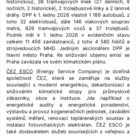
historickou), 38 tramvajových linek (27 denních, 9
nočních, 2 historické), 2 trolejbusové linky a 2 lanové
dráhy. DPP k 1. lednu 2026 vlastnil 1 189 autobusů, z
toho 32 elektrobusů, dále 146 vlakových souprav
metra, 826 tramvajových vozů a 37 trolejbusů.
Podnik měl k 1. lednu 2026 v evidenčním stavu
celkem 11 456 zaměstnanců, z toho 4 580 řidičů a
strojvedoucích MHD. Jediným akcionářem DPP je
hlavní město Praha. Ke snižování objemu emisí se
Praha zavázala ve svém klimatickém plánu.
ČEZ ESCO
(Energy Service Company) je dceřiná
společnost ČEZ, která se zaměřuje na služby
související s moderní energetikou, dekarbonizací a
snižováním klimatické stopy pro průmyslové
zákazníky, obce a instituce. Jde například o
energetické audity a energetické poradenství,
výstavbu a provoz kogeneračních jednotek, zavádění
systémů měření, renovaci teplárenských soustav a
instalaci fotovoltaických elektráren. ČEZ ESCO je
také dodavatelem služeb souvisejících s veřejnou a