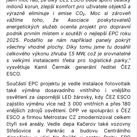
milionů korun, zlepší komfort pro uživatele objektů a
výrazně eliminuje i emise CO₂. Moc si zároveň
vážíme toho, že Asociace poskytovatelů
energetických služeb ocenila projekt pro dopravní
podnik prvním místem v soutěži o nejlepší EPC roku
2025. Podařilo se nám například panely pokrýt
všechny vhodné plochy. Díky tomu jsme tu dosáhli
celkového výkonu zhruba 1,5 MW, což je srovnatelné
s velkými instalacemi třeba pro logistické parky
,“
vysvětluje Kamil Čermák generální ředitel ČEZ
ESCO.
Součástí EPC projektu je vedle instalace fotovoltaik
také výměna dosavadního vnitřního i vnějšího
osvětlení za úspornější LED žárovky, kdy ČEZ ESCO
zajistilo výměnu více než 3 000 vnitřních a přes 180
vnějších zdrojů osvětlení. DPP ve spolupráci s ČEZ
ESCO a firmou Metrostav CZ zmodernizoval celkem
čtyři své areály. Vedle depa Kačerov také vozovny
Střešovice a Pankrác a budovu Centrálního