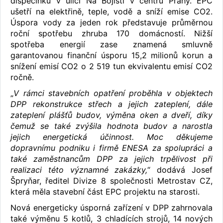
dispečinku v ulici Na Bojišti v centru Prahy. EPC
ušetří na elektřině, teple, vodě a sníží emise CO2.
Úspora vody za jeden rok představuje průměrnou
roční spotřebu zhruba 170 domácností. Nižší
spotřeba energií zase znamená smluvně
garantovanou finanční úsporu 15,2 milionů korun a
snížení emisí CO2 o 2 519 tun ekvivalentu emisí CO2
ročně.
„
V rámci stavebních opatření proběhla v objektech
DPP rekonstrukce střech a jejich zateplení, dále
zateplení plášťů budov, výměna oken a dveří, díky
čemuž se také zvýšila hodnota budov a narostla
jejich energetická účinnost. Moc děkujeme
dopravnímu podniku i firmě ENESA za spolupráci a
také zaměstnancům DPP za jejich trpělivost při
realizaci této významné zakázky,
“ dodává Josef
Špryňar, ředitel Divize 8 společnosti Metrostav CZ,
která měla stavební část EPC projektu na starosti.
Nová energeticky úsporná zařízení v DPP zahrnovala
také výměnu 5 kotlů, 3 chladících strojů, 14 nových