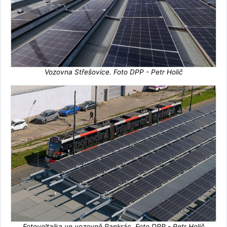
Vozovna Střešovice. Foto DPP - Petr Holič
Fotovoltaika ve vozovně Pankrác. Foto DPP - Petr Holič