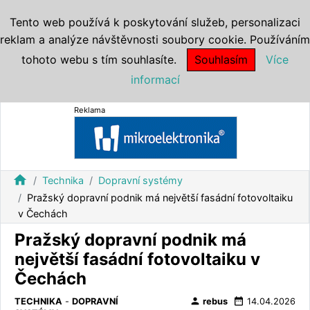
Tento web používá k poskytování služeb, personalizaci
reklam a analýze návštěvnosti soubory cookie. Používáním
tohoto webu s tím souhlasíte.
Souhlasím
Více
informací
Reklama
home
Technika
Dopravní systémy
Pražský dopravní podnik má největší fasádní fotovoltaiku
v Čechách
Pražský dopravní podnik má
největší fasádní fotovoltaiku v
Čechách
person
date_range
TECHNIKA
-
DOPRAVNÍ
rebus
14.04.2026