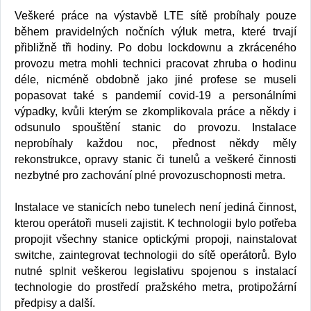
Veškeré práce na výstavbě LTE sítě probíhaly pouze
během pravidelných nočních výluk metra, které trvají
přibližně tři hodiny. Po dobu lockdownu a zkráceného
provozu metra mohli technici pracovat zhruba o hodinu
déle, nicméně obdobně jako jiné profese se museli
popasovat také s pandemií covid-19 a personálními
výpadky, kvůli kterým se zkomplikovala práce a někdy i
odsunulo spouštění stanic do provozu. Instalace
neprobíhaly každou noc, přednost někdy měly
rekonstrukce, opravy stanic či tunelů a veškeré činnosti
nezbytné pro zachování plné provozuschopnosti metra.
Instalace ve stanicích nebo tunelech není jediná činnost,
kterou operátoři museli zajistit. K technologii bylo potřeba
propojit všechny stanice optickými propoji, nainstalovat
switche, zaintegrovat technologii do sítě operátorů. Bylo
nutné splnit veškerou legislativu spojenou s instalací
technologie do prostředí pražského metra, protipožární
předpisy a další.