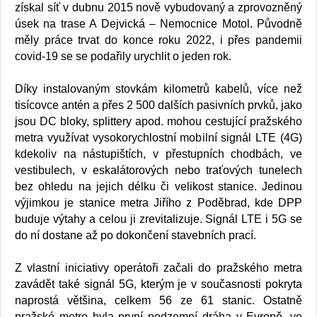
získal síť v dubnu 2015 nově vybudovaný a zprovozněný
úsek na trase A Dejvická – Nemocnice Motol. Původně
měly práce trvat do konce roku 2022, i přes pandemii
covid-19 se se podařily urychlit o jeden rok.
Díky instalovaným stovkám kilometrů kabelů, více než
tisícovce antén a přes 2 500 dalších pasivních prvků, jako
jsou DC bloky, splittery apod. mohou cestující pražského
metra využívat vysokorychlostní mobilní signál LTE (4G)
kdekoliv na nástupištích, v přestupních chodbách, ve
vestibulech, v eskalátorových nebo traťových tunelech
bez ohledu na jejich délku či velikost stanice. Jedinou
výjimkou je stanice metra Jiřího z Poděbrad, kde DPP
buduje výtahy a celou ji zrevitalizuje. Signál LTE i 5G se
do ní dostane až po dokončení stavebních prací.
Z vlastní iniciativy operátoři začali do pražského metra
zavádět také signál 5G, kterým je v současnosti pokryta
naprostá většina, celkem 56 ze 61 stanic. Ostatně
pražské metro byla první podzemní dráha v Evropě, ve