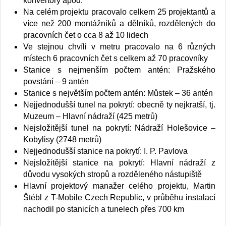
konvertory apod.
Na celém projektu pracovalo celkem 25 projektantů a
více než 200 montážníků a dělníků, rozdělených do
pracovních čet o cca 8 až 10 lidech
Ve stejnou chvíli v metru pracovalo na 6 různých
místech 6 pracovních čet s celkem až 70 pracovníky
Stanice s nejmenším počtem antén: Pražského
povstání – 9 antén
Stanice s největším počtem antén: Můstek – 36 antén
Nejjednodušší tunel na pokrytí: obecně ty nejkratší, tj.
Muzeum – Hlavní nádraží (425 metrů)
Nejsložitější tunel na pokrytí: Nádraží Holešovice –
Kobylisy (2748 metrů)
Nejjednodušší stanice na pokrytí: I. P. Pavlova
Nejsložitější stanice na pokrytí: Hlavní nádraží z
důvodu vysokých stropů a rozděleného nástupiště
Hlavní projektový manažer celého projektu, Martin
Štébl z T-Mobile Czech Republic, v průběhu instalací
nachodil po stanicích a tunelech přes 700 km