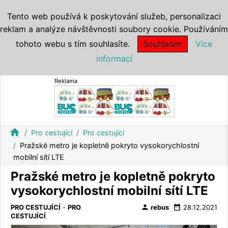
Tento web používá k poskytování služeb, personalizaci
reklam a analýze návštěvnosti soubory cookie. Používáním
tohoto webu s tím souhlasíte.
Souhlasím
Více
informací
Reklama
home
Pro cestující
Pro cestující
Pražské metro je kopletně pokryto vysokorychlostní
mobilní sítí LTE
Pražské metro je kopletně pokryto
vysokorychlostní mobilní sítí LTE
person
date_range
PRO CESTUJÍCÍ
-
PRO
rebus
28.12.2021
CESTUJÍCÍ