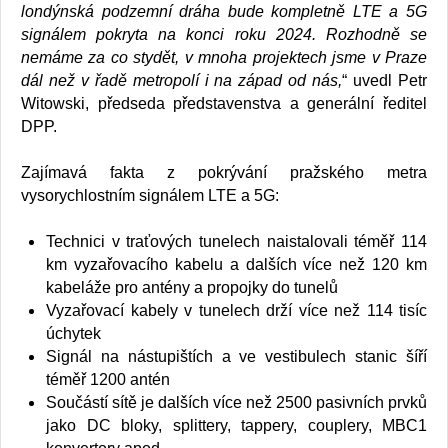
londýnská podzemní dráha bude kompletně LTE a 5G
signálem pokryta na konci roku 2024. Rozhodně se
nemáme za co stydět, v mnoha projektech jsme v Praze
dál než v řadě metropolí i na západ od nás,
“ uvedl Petr
Witowski, předseda představenstva a generální ředitel
DPP.
Zajímavá fakta z pokrývání pražského metra
vysorychlostním signálem LTE a 5G:
Technici v traťových tunelech naistalovali téměř 114
km vyzařovacího kabelu a dalších více než 120 km
kabeláže pro antény a propojky do tunelů
Vyzařovací kabely v tunelech drží více než 114 tisíc
úchytek
Signál na nástupištích a ve vestibulech stanic šíří
téměř 1200 antén
Součástí sítě je dalších více než 2500 pasivních prvků
jako DC bloky, splittery, tappery, couplery, MBC1