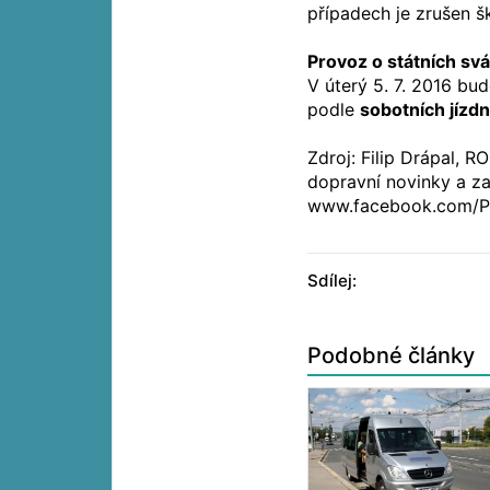
případech je zrušen šk
Provoz o státních svát
V úterý 5. 7. 2016 b
podle
sobotních jízdn
Zdroj: Filip Drápal, R
dopravní novinky a za
www.facebook.com/P
Sdílej:
Podobné články