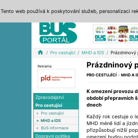
ZPRÁVY
JÍZDNÍ ŘÁDY
MHD, IDS
BUSY
SERV
Tento web používá k poskytování služeb, personalizaci re
Reklama
home
Pro cestující
MHD a IDS
Prázdninový p
Prázdninový pr
Reklama
PRO CESTUJÍCÍ
-
MHD A I
K omezení provozu d
Zpravodajství
období přepravních š
dnech
Pro cestující
»
Pro cestující
Každý rok cestuje o l
»
MHD a IDS
MHD méně lidí a jízdn
»
BUS informace
přizpůsobují nižší pop
Dopravní politika
omezení budou podob