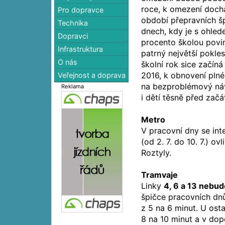
roce, k omezení doch
Pro dopravce
období přepravních š
Technika
dnech, kdy je s ohle
Dopravci
procento školou povin
Infrastruktura
patrný největší pokle
O nás
školní rok sice začíná 
2016, k obnovení plné
Veřejnost a doprava
na bezproblémový návr
Reklama
i dětí těsně před za
Metro
V pracovní dny se int
(od 2. 7. do 10. 7.) o
Roztyly.
Tramvaje
Linky
4, 6 a 13 nebu
špičce pracovních dnů
z 5 na 6 minut. U osta
8 na 10 minut a v dop