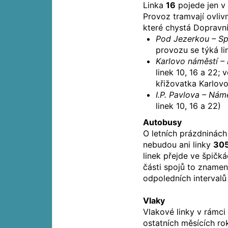
Linka
16
pojede jen v 
Provoz tramvají ovli
které chystá Dopravní 
Pod Jezerkou – Sp
provozu se týká li
Karlovo náměstí – 
linek 10, 16 a 22; 
křižovatka Karlovo
I.P. Pavlova – Nám
linek 10, 16 a 22)
Autobusy
O letních prázdninách
nebudou ani linky
305
linek přejde ve špičk
části spojů to znamen
odpoledních intervalů 
Vlaky
Vlakové linky v rámci
ostatních měsících rok