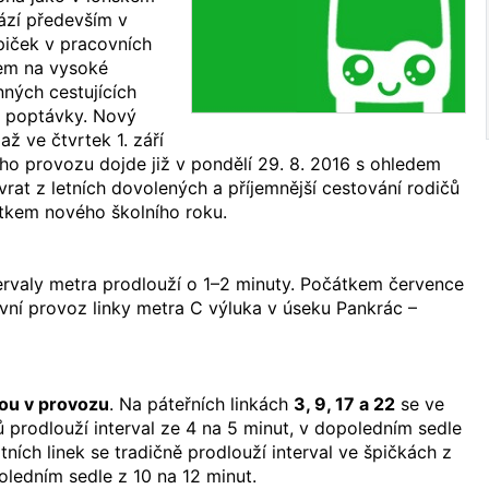
ází především v
piček v pracovních
dem na vysoké
ných cestujících
s poptávky. Nový
až ve čtvrtek 1. září
ho provozu dojde již v pondělí 29. 8. 2016 s ohledem
at z letních dovolených a příjemnější cestování rodičů
čátkem nového školního roku.
ervaly metra prodlouží o 1–2 minuty. Počátkem července
vlivní provoz linky metra C výluka v úseku Pankrác –
dou v provozu
. Na páteřních linkách
3, 9, 17 a 22
se ve
 prodlouží interval ze 4 na 5 minut, v dopoledním sedle
tních linek se tradičně prodlouží interval ve špičkách z
oledním sedle z 10 na 12 minut.