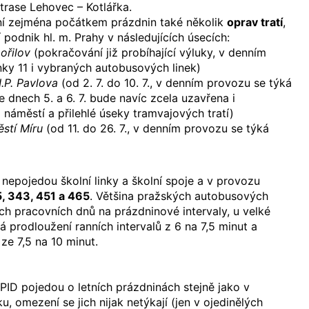
trase Lehovec – Kotlářka.
vní zejména počátkem prázdnin také několik
oprav tratí
,
podnik hl. m. Prahy v následujících úsecích:
ořilov
(pokračování již probíhající výluky, v denním
nky 11 i vybraných autobusových linek)
I.P. Pavlova
(od 2. 7. do 10. 7., v denním provozu se týká
ve dnech 5. a 6. 7. bude navíc zcela uzavřena i
 náměstí a přilehlé úseky tramvajových tratí)
ěstí Míru
(od 11. do 26. 7., v denním provozu se týká
 nepojedou školní linky a školní spoje a v provozu
, 343, 451 a 465
. Většina pražských autobusových
ách pracovních dnů na prázdninové intervaly, u velké
á prodloužení ranních intervalů z 6 na 7,5 minut a
ze 7,5 na 10 minut.
 PID pojedou o letních prázdninách stejně jako v
u, omezení se jich nijak netýkají (jen v ojedinělých