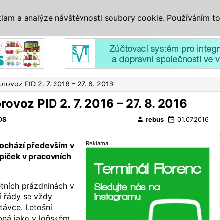
IS
ALTERNATIVY
VETERÁNI
SYSTÉMY
VELETRHY
AKCE
I
klam a analýze návštěvnosti soubory cookie. Používáním to
Reklama
rovoz PID 2. 7. 2016 – 27. 8. 2016
ovoz PID 2. 7. 2016 – 27. 8. 2016
person
date_range
DS
rebus
01.07.2016
Reklama
ochází především v
piček v pracovních
etních prázdninách v
í řády se vždy
távce. Letošní
ná jako v loňském