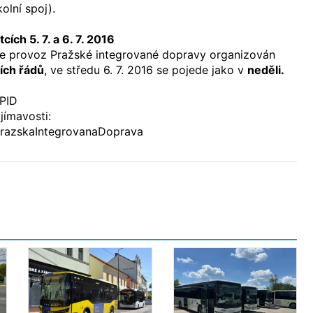
olní spoj).
cích 5. 7. a 6. 7. 2016
ude provoz Pražské integrované dopravy organizován
ích řádů
, ve středu 6. 7. 2016 se pojede jako v
neděli.
OPID
jímavosti:
razskaIntegrovanaDoprava