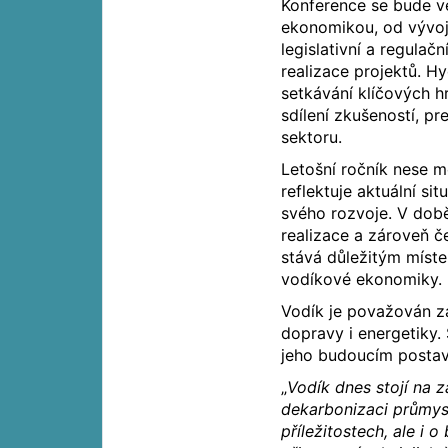
Konference se bude vě
ekonomikou, od vývoje
legislativní a regulač
realizace projektů. 
setkávání klíčových h
sdílení zkušeností, pr
sektoru.
Letošní ročník nese 
reflektuje aktuální si
svého rozvoje. V době
realizace a zároveň č
stává důležitým míst
vodíkové ekonomiky.
Vodík je považován za
dopravy i energetiky.
jeho budoucím postav
„
Vodík dnes stojí na 
dekarbonizaci průmysl
příležitostech, ale i 