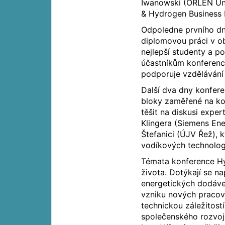
Iwanowski (ORLEN Uni
& Hydrogen Business 
Odpoledne prvního dn
diplomovou práci v ob
nejlepší studenty a p
účastníkům konferenc
podporuje vzdělávání 
Další dva dny konfer
bloky zaměřené na kon
těšit na diskusi expe
Klingera (Siemens Ene
Štefanici (ÚJV Řež), 
vodíkových technologi
Témata konference H
života. Dotýkají se n
energetických dodáve
vzniku nových pracov
technickou záležitos
společenského rozvoje