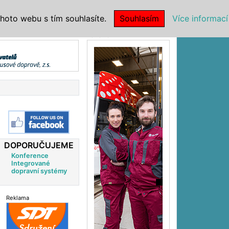
|
NSTITUCE
hoto webu s tím souhlasíte.
Souhlasím
Více informací
Reklama
DOPORUČUJEME
Konference
Integrované
dopravní systémy
Reklama