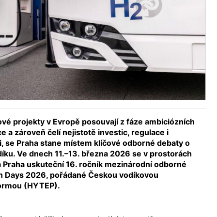
ové projekty v Evropě posouvají z fáze ambiciózních
e a zároveň čelí nejistotě investic, regulace i
i, se Praha stane místem klíčové odborné debaty o
díku. Ve dnech 11.–13. března 2026 se v prostorách
 Praha uskuteční 16. ročník mezinárodní odborné
n Days 2026, pořádané Českou vodíkovou
formou (HYTEP).