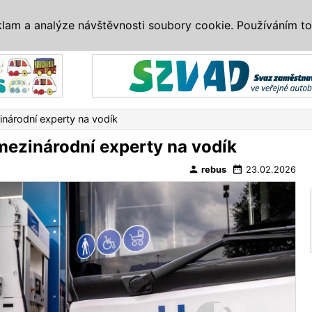
IS
ALTERNATIVY
VETERÁNI
SYSTÉMY
VELETRHY
AKCE
I
klam a analýze návštěvnosti soubory cookie. Používáním to
Reklama
inárodní experty na vodík
 mezinárodní experty na vodík
person
date_range
rebus
23.02.2026