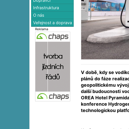
Dopravci
Infrastruktura
O nás
Veřejnost a doprava
Reklama
V době, kdy se vodík
plánů do fáze realizac
geopolitickému vývoj
další budoucnosti vo
OREA Hotel Pyramida
konference Hydroge
technologickou plat