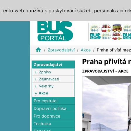
ZPRÁVY
JÍZDNÍ ŘÁDY
MHD, IDS
BUSY
SERV
Tento web používá k poskytování služeb, personalizaci re
Reklama
home
Zpravodajství
Akce
Praha přivítá mez
Praha přivítá
Zpravodajství
ZPRAVODAJSTVÍ
-
AKCE
»
Zprávy
»
Zajímavosti
»
Veletrhy
»
Akce
Pro cestující
Dopravní politika
Pro dopravce
Technika