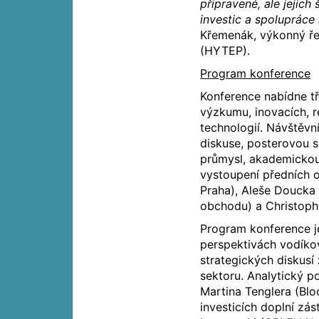
připravené, ale jejich
investic a spoluprác
Křemenák, výkonný ře
(HYTEP).
Program konference
Konference nabídne t
výzkumu, inovacích, r
technologií. Návštěvn
diskuse, posterovou s
průmysl, akademickou 
vystoupení předních 
Praha), Aleše Doucka 
obchodu) a Christoph
Program konference j
perspektivách vodíko
strategických diskus
sektoru. Analytický p
Martina Tenglera (Blo
investicích doplní zá