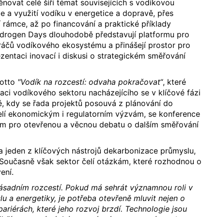
novat celé šíři témat souvisejících s vodíkovou
 a využití vodíku v energetice a dopravě, přes
ní rámce, až po financování a praktické příklady
Hydrogen Days dlouhodobě představují platformu pro
ráčů vodíkového ekosystému a přinášejí prostor pro
ezentaci inovací i diskusi o strategickém směřování
motto
"Vodík na rozcestí: odvaha pokračovat
“, které
tuaci vodíkového sektoru nacházejícího se v klíčové fázi
, kdy se řada projektů posouvá z plánování do
elí ekonomickým i regulatorním výzvám, se konference
em pro otevřenou a věcnou debatu o dalším směřování
 jeden z klíčových nástrojů dekarbonizace průmyslu,
 Současně však sektor čelí otázkám, které rozhodnou o
ení.
zásadním rozcestí. Pokud má sehrát významnou roli v
u a energetiky, je potřeba otevřeně mluvit nejen o
o bariérách, které jeho rozvoj brzdí. Technologie jsou