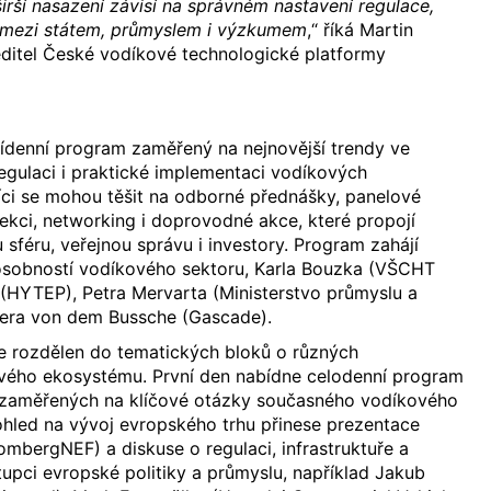
 širší nasazení závisí na správném nastavení regulace,
e mezi státem, průmyslem i výzkumem
,“ říká Martin
ditel České vodíkové technologické platformy
řídenní program zaměřený na nejnovější trendy ve
egulaci i praktické implementaci vodíkových
íci se mohou těšit na odborné přednášky, panelové
ekci, networking i doprovodné akce, které propojí
sféru, veřejnou správu i investory. Program zahájí
osobností vodíkového sektoru, Karla Bouzka (VŠCHT
(HYTEP), Petra Mervarta (Ministerstvo průmyslu a
era von dem Bussche (Gascade).
e rozdělen do tematických bloků o různých
vého ekosystému. První den nabídne celodenní program
í zaměřených na klíčové otázky současného vodíkového
ohled na vývoj evropského trhu přinese prezentace
ombergNEF) a diskuse o regulaci, infrastruktuře a
stupci evropské politiky a průmyslu, například Jakub