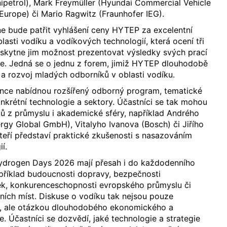
petrol), Mark Freymüller (Hyundai Commercial Vehicle
Europe) či Mario Ragwitz (Fraunhofer IEG).
e bude patřit vyhlášení ceny HYTEP za excelentní
lasti vodíku a vodíkových technologií, která ocení tři
oskytne jim možnost prezentovat výsledky svých prací
e. Jedná se o jednu z forem, jimiž HYTEP dlouhodobě
a rozvoj mladých odborníků v oblasti vodíku.
ence nabídnou rozšířený odborný program, tematické
krétní technologie a sektory. Účastníci se tak mohou
rtů z průmyslu i akademické sféry, například Andrého
rgy Global GmbH), Vitalyho Ivanova (Bosch) či Jiřího
kteří představí praktické zkušenosti s nasazováním
í.
ydrogen Days 2026 mají přesah i do každodenního
apříklad budoucnosti dopravy, bezpečnosti
k, konkurenceschopnosti evropského průmyslu či
ních míst. Diskuse o vodíku tak nejsou pouze
tí, ale otázkou dlouhodobého ekonomického a
. Účastníci se dozvědí, jaké technologie a strategie