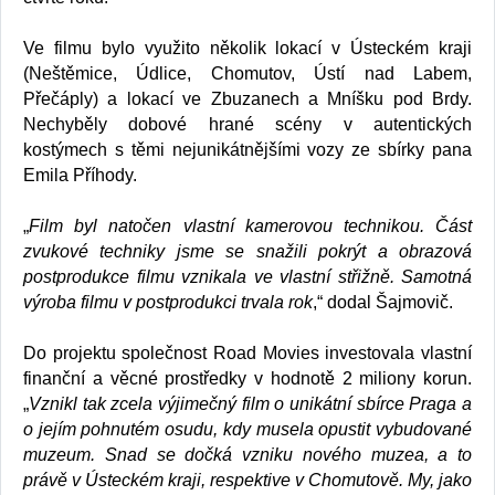
Ve filmu bylo využito několik lokací v Ústeckém kraji
(Neštěmice, Údlice, Chomutov, Ústí nad Labem,
Přečáply) a lokací ve Zbuzanech a Mníšku pod Brdy.
Nechyběly dobové hrané scény v autentických
kostýmech s těmi nejunikátnějšími vozy ze sbírky pana
Emila Příhody.
„
Film byl natočen vlastní kamerovou technikou. Část
zvukové techniky jsme se snažili pokrýt a obrazová
postprodukce filmu vznikala ve vlastní střižně. Samotná
výroba filmu v postprodukci trvala rok
,“ dodal Šajmovič.
Do projektu společnost Road Movies investovala vlastní
finanční a věcné prostředky v hodnotě 2 miliony korun.
„
Vznikl tak zcela výjimečný film o unikátní sbírce Praga a
o jejím pohnutém osudu, kdy musela opustit vybudované
muzeum. Snad se dočká vzniku nového muzea, a to
právě v Ústeckém kraji, respektive v Chomutově. My, jako