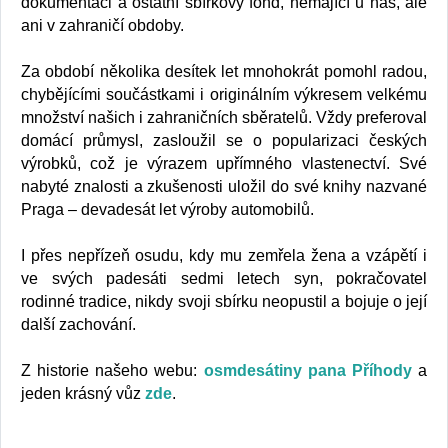
dokumentaci a ostatní sbírkový fond, nemající u nás, ale
ani v zahraničí obdoby.
Za období několika desítek let mnohokrát pomohl radou,
chybějícími součástkami i originálním výkresem velkému
množství našich i zahraničních sběratelů. Vždy preferoval
domácí průmysl, zasloužil se o popularizaci českých
výrobků, což je výrazem upřímného vlastenectví. Své
nabyté znalosti a zkušenosti uložil do své knihy nazvané
Praga – devadesát let výroby automobilů.
I přes nepřízeň osudu, kdy mu zemřela žena a vzápětí i
ve svých padesáti sedmi letech syn, pokračovatel
rodinné tradice, nikdy svoji sbírku neopustil a bojuje o její
další zachování.
Z historie našeho webu:
osmdesátiny pana Příhody
a
jeden krásný vůz
zde
.