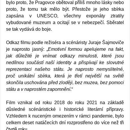
bylo proto, že Pragovce obětoval příliš mnoho lásky nebo
proto, že tomu tak mělo být. Přestože je jeho sbírka
zapsána v UNESCO, všechny exponáty ztratily
vybudované muzeum a ocitají se v nebezpečí. Sběratel
se tak vydává do boje.
Odkaz filmu podle režiséra a scénáristy Juraje Šajmoviče
je naprosto jasný: „
Emotivní formou apelujeme na fakt,
jak důležité je vnímat odkazy minulosti, které jsou
nedílnou součástí naší identity a přispívají ke slovutné
reprezentaci našeho státu. Je naprosto nemyslitelné,
proč unikátní sbírka, která je třetí největší na světě
skončila uschována před zloději, bez muzea, bez pomoci
státu a v naprostém zapomnění
.“
Film vznikal od roku 2018 do roku 2021 na základě
důsledné scénáristické i historické literární přípravy.
Vzhledem k nuceným omezením v rámci pandemie, bylo
celkem deset natáčecích dní rozprostřeno do více než tři
čtvrtě roku.