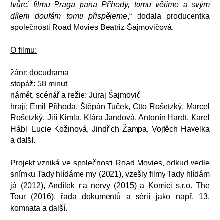
tvůrci filmu Praga pana Příhody, tomu věříme a svým
dílem doufám tomu přispějeme
,“ dodala producentka
společnosti Road Movies Beatriz Šajmovičová.
O filmu:
žánr: docudrama
stopáž: 58 minut
námět, scénář a režie: Juraj Šajmovič
hrají: Emil Příhoda, Štěpán Tuček, Otto Rošetzký, Marcel
Rošetzký, Jiří Kimla, Klára Jandová, Antonín Hardt, Karel
Hábl, Lucie Kožinová, Jindřich Žampa, Vojtěch Havelka
a další.
Projekt vzniká ve společnosti Road Movies, odkud vedle
snímku Tady hlídáme my (2021), vzešly filmy Tady hlídám
já (2012), Andílek na nervy (2015) a Komici s.r.o. The
Tour (2016), řada dokumentů a sérií jako např. 13.
komnata a další.