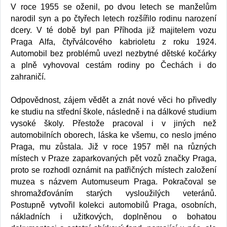
V roce 1955 se oženil, po dvou letech se manželům
narodil syn a po čtyřech letech rozšířilo rodinu narození
dcery. V té době byl pan Příhoda již majitelem vozu
Praga Alfa, čtyřválcového kabrioletu z roku 1924.
Automobil bez problémů uvezl nezbytné dětské kočárky
a plně vyhovoval cestám rodiny po Čechách i do
zahraničí.
Odpovědnost, zájem vědět a znát nové věci ho přivedly
ke studiu na střední škole, následně i na dálkové studium
vysoké školy. Přestože pracoval i v jiných než
automobilních oborech, láska ke všemu, co neslo jméno
Praga, mu zůstala. Již v roce 1957 měl na různých
místech v Praze zaparkovaných pět vozů značky Praga,
proto se rozhodl oznámit na patřičných místech založení
muzea s názvem Automuseum Praga. Pokračoval se
shromažďováním starých vysloužilých veteránů.
Postupně vytvořil kolekci automobilů Praga, osobních,
nákladních i užitkových, doplněnou o bohatou