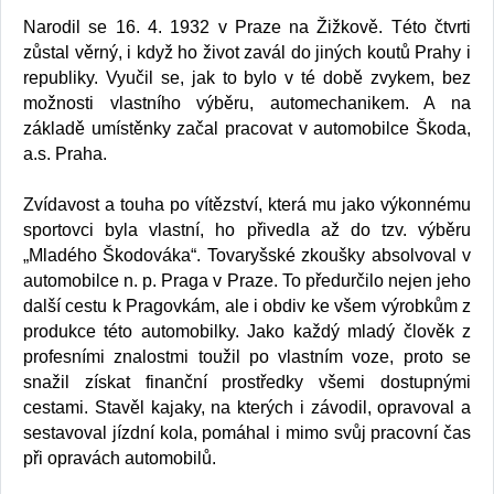
Narodil se 16. 4. 1932 v Praze na Žižkově. Této čtvrti
zůstal věrný, i když ho život zavál do jiných koutů Prahy i
republiky. Vyučil se, jak to bylo v té době zvykem, bez
možnosti vlastního výběru, automechanikem. A na
základě umístěnky začal pracovat v automobilce Škoda,
a.s. Praha.
Zvídavost a touha po vítězství, která mu jako výkonnému
sportovci byla vlastní, ho přivedla až do tzv. výběru
„Mladého Škodováka“. Tovaryšské zkoušky absolvoval v
automobilce n. p. Praga v Praze. To předurčilo nejen jeho
další cestu k Pragovkám, ale i obdiv ke všem výrobkům z
produkce této automobilky. Jako každý mladý člověk z
profesními znalostmi toužil po vlastním voze, proto se
snažil získat finanční prostředky všemi dostupnými
cestami. Stavěl kajaky, na kterých i závodil, opravoval a
sestavoval jízdní kola, pomáhal i mimo svůj pracovní čas
při opravách automobilů.