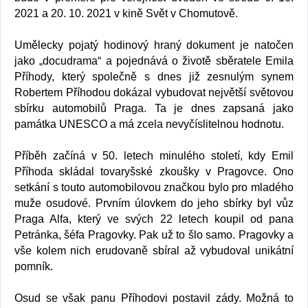
2021 a 20. 10. 2021 v kině Svět v Chomutově.
Umělecky pojatý hodinový hraný dokument je natočen
jako „docudrama“ a pojednává o životě sběratele Emila
Příhody, který společně s dnes již zesnulým synem
Robertem Příhodou dokázal vybudovat největší světovou
sbírku automobilů Praga. Ta je dnes zapsaná jako
památka UNESCO a má zcela nevyčíslitelnou hodnotu.
Příběh začíná v 50. letech minulého století, kdy Emil
Příhoda skládal tovaryšské zkoušky v Pragovce. Ono
setkání s touto automobilovou značkou bylo pro mladého
muže osudové. Prvním úlovkem do jeho sbírky byl vůz
Praga Alfa, který ve svých 22 letech koupil od pana
Petránka, šéfa Pragovky. Pak už to šlo samo. Pragovky a
vše kolem nich erudovaně sbíral až vybudoval unikátní
pomník.
Osud se však panu Příhodovi postavil zády. Možná to