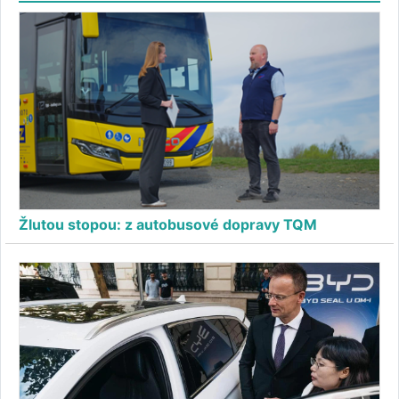
Žlutou stopou: z autobusové dopravy TQM