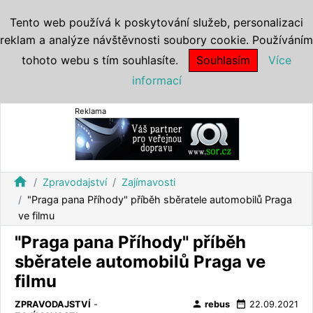
Tento web používá k poskytování služeb, personalizaci
reklam a analýze návštěvnosti soubory cookie. Používáním
tohoto webu s tím souhlasíte.
Souhlasím
Více
informací
Reklama
home
Zpravodajství
Zajímavosti
"Praga pana Příhody" příběh sběratele automobilů Praga
ve filmu
"Praga pana Příhody" příběh
sběratele automobilů Praga ve
filmu
person
date_range
ZPRAVODAJSTVÍ
-
rebus
22.09.2021