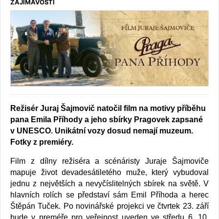
ZAJÍMAVOSTI
Režisér Juraj Šajmovič natočil film na motivy příběhu
pana Emila Příhody a jeho sbírky Pragovek zapsané
v UNESCO. Unikátní vozy dosud nemají muzeum.
Fotky z premiéry.
Film z dílny režiséra a scénáristy Juraje Šajmoviče
mapuje život devadesátiletého muže, který vybudoval
jednu z největších a nevyčíslitelných sbírek na světě. V
hlavních rolích se představí sám Emil Příhoda a herec
Štěpán Tuček. Po novinářské projekci ve čtvrtek 23. září
bude v preméře pro veřejnost uveden ve středu 6. 10.