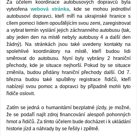
Za účelem koordinace autobusových dopravců byla
vytvořena
webová stránka
, kde se mohou jednotliví
autobusoví dopravci, kteří míří na ukrajinské hranice s
cílem pomoci lidem opouštějícím svou zemi, zaregistrovat
a vybrat termín vyslání jejich záchranného autobusu (tak,
aby jeden den na místě nebyly autobusy 4 a další den
žádný). Na stránkách jsou také uvedeny kontakty na
spolehlivé koordinátory na místě, kteří budou lidi
směrovat do autobusu. Nyní byly vybrány 2 hraniční
přechody, kde je situace nejhorší. Pokud by se situace
změnila, budou přidány hraniční přechody další. Od 7.
března budou také spuštěny registrace řidičů, kteří
nabízejí svou pomoc a dopravci by případně mohli tyto
řidiče oslovit.
Zatím se jedná o humanitární bezplatné jízdy, je možné,
že se podaří najít zdroj financování alespoň pohonných
hmot a řidičů. Za tímto účelem bude docházet i k ukládání
historie jízd a náhrady by se řešily i zpětně.