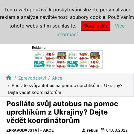
Tento web používá k poskytování služeb, personalizaci
reklam a analýze návštěvnosti soubory cookie. Používáním
tohoto webu s tím souhlasíte.
Souhlasím
Více
informací
Reklama
home
Zpravodajství
Akce
Posíláte svůj autobus na pomoc uprchlíkům z Ukrajiny?
Dejte vědět koordinátorům
Posíláte svůj autobus na pomoc
uprchlíkům z Ukrajiny? Dejte
vědět koordinátorům
person
date_range
ZPRAVODAJSTVÍ
-
AKCE
rebus
04.03.2022