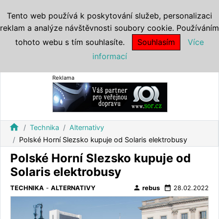
Tento web používá k poskytování služeb, personalizaci
reklam a analýze návštěvnosti soubory cookie. Používáním
tohoto webu s tím souhlasíte.
Souhlasím
Více
informací
Reklama
home
Technika
Alternativy
Polské Horní Slezsko kupuje od Solaris elektrobusy
Polské Horní Slezsko kupuje od
Solaris elektrobusy
person
date_range
TECHNIKA
-
ALTERNATIVY
rebus
28.02.2022