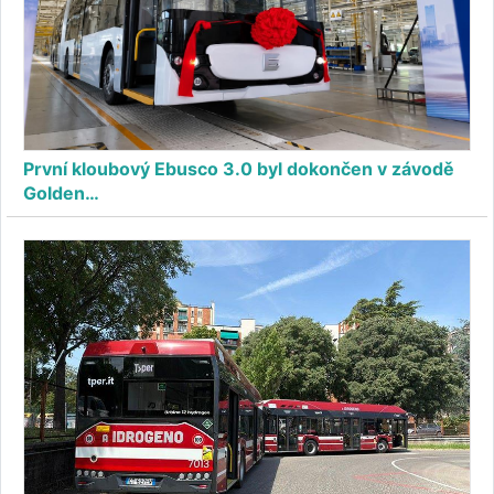
První kloubový Ebusco 3.0 byl dokončen v závodě
Golden…