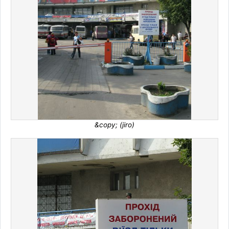
&copy; (jiro)