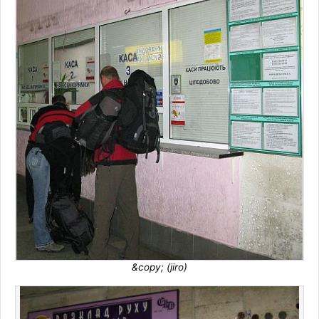
&copy; (jiro)