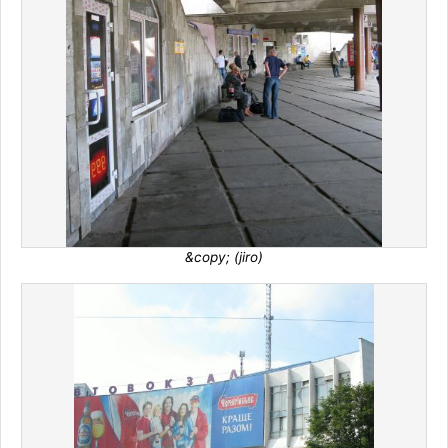
&copy; (jiro)