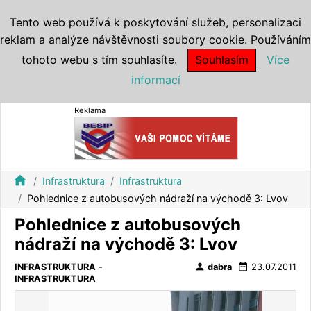
Tento web používá k poskytování služeb, personalizaci
reklam a analýze návštěvnosti soubory cookie. Používáním
tohoto webu s tím souhlasíte.
Souhlasím
Více
informací
Reklama
home
Infrastruktura
Infrastruktura
Pohlednice z autobusových nádraží na východě 3: Lvov
Pohlednice z autobusových
nádraží na východě 3: Lvov
person
date_range
INFRASTRUKTURA
-
dabra
23.07.2011
INFRASTRUKTURA