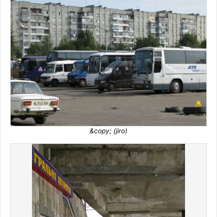
&copy; (jiro)