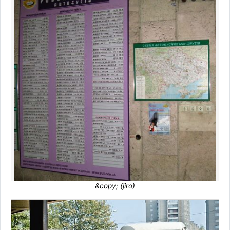
&copy; (jiro)