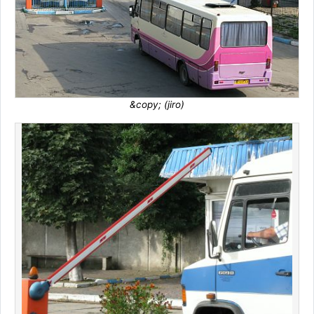
&copy; (jiro)