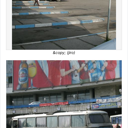
&copy; (jiro)