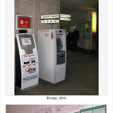
&copy; (jiro)