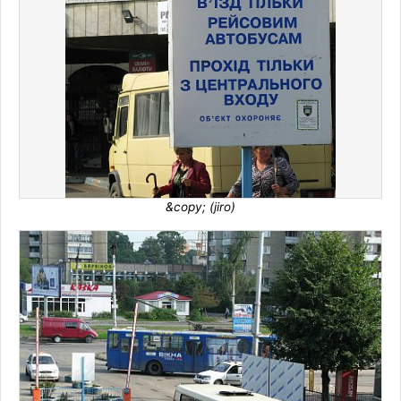
&copy; (jiro)