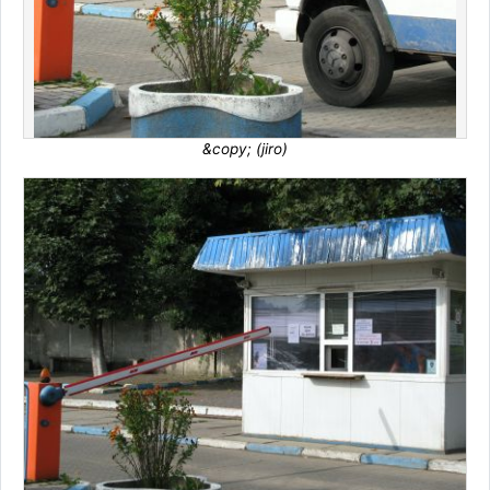
&copy; (jiro)