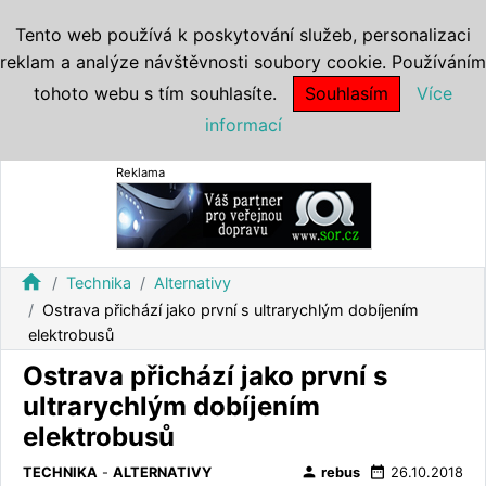
Tento web používá k poskytování služeb, personalizaci
reklam a analýze návštěvnosti soubory cookie. Používáním
tohoto webu s tím souhlasíte.
Souhlasím
Více
informací
Reklama
home
Technika
Alternativy
Ostrava přichází jako první s ultrarychlým dobíjením
elektrobusů
Ostrava přichází jako první s
ultrarychlým dobíjením
elektrobusů
person
date_range
TECHNIKA
-
ALTERNATIVY
rebus
26.10.2018