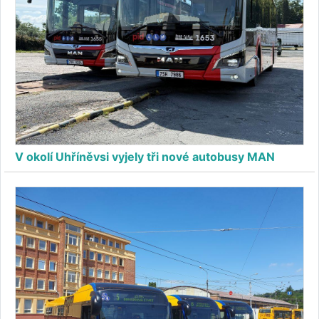
V okolí Uhříněvsi vyjely tři nové autobusy MAN