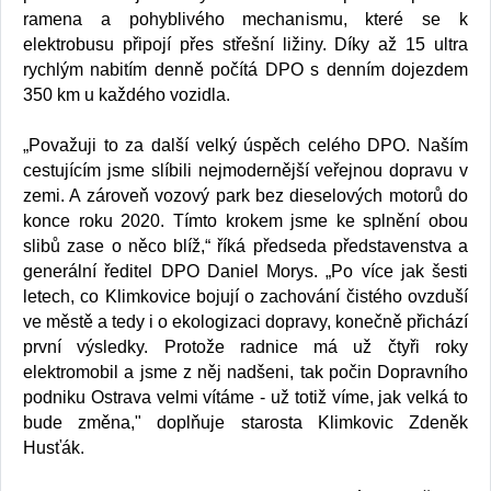
ramena a pohyblivého mechanismu, které se k
elektrobusu připojí přes střešní ližiny. Díky až 15 ultra
rychlým nabitím denně počítá DPO s denním dojezdem
350 km u každého vozidla.
„Považuji to za další velký úspěch celého DPO. Naším
cestujícím jsme slíbili nejmodernější veřejnou dopravu v
zemi. A zároveň vozový park bez dieselových motorů do
konce roku 2020. Tímto krokem jsme ke splnění obou
slibů zase o něco blíž,“ říká předseda představenstva a
generální ředitel DPO Daniel Morys. „Po více jak šesti
letech, co Klimkovice bojují o zachování čistého ovzduší
ve městě a tedy i o ekologizaci dopravy, konečně přichází
první výsledky. Protože radnice má už čtyři roky
elektromobil a jsme z něj nadšeni, tak počin Dopravního
podniku Ostrava velmi vítáme - už totiž víme, jak velká to
bude změna," doplňuje starosta Klimkovic Zdeněk
Husťák.