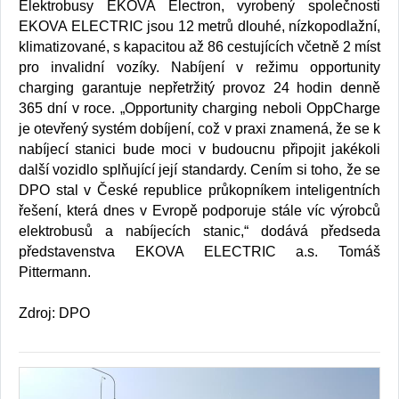
Elektrobusy EKOVA Electron, vyrobený společnosti
EKOVA ELECTRIC jsou 12 metrů dlouhé, nízkopodlažní,
klimatizované, s kapacitou až 86 cestujících včetně 2 míst
pro invalidní vozíky. Nabíjení v režimu opportunity
charging garantuje nepřetržitý provoz 24 hodin denně
365 dní v roce. „Opportunity charging neboli OppCharge
je otevřený systém dobíjení, což v praxi znamená, že se k
nabíjecí stanici bude moci v budoucnu připojit jakékoli
další vozidlo splňující její standardy. Cením si toho, že se
DPO stal v České republice průkopníkem inteligentních
řešení, která dnes v Evropě podporuje stále víc výrobců
elektrobusů a nabíjecích stanic,“ dodává předseda
představenstva EKOVA ELECTRIC a.s. Tomáš
Pittermann.
Zdroj: DPO