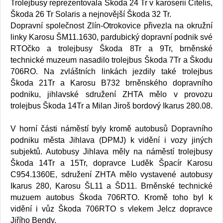
Trolejbusy reprezentovala Škoda 24 Tr v karoserii Citelis,
Škoda 26 Tr Solaris a nejnovější Škoda 32 Tr.
Dopravní společnost Zlín-Otrokovice přivezla na okružní
linky Karosu ŠM11.1630, pardubický dopravní podnik své
RTOčko a trolejbusy Škoda 8Tr a 9Tr, brněnské
technické muzeum nasadilo trolejbus Škoda 7Tr a Škodu
706RO. Na zvláštních linkách jezdily také trolejbus
Škoda 21Tr a Karosu B732 brněnského dopravního
podniku, jihlavské sdružení ZHTA mělo v provozu
trolejbus Škoda 14Tr a Milan Jiroš bordový Ikarus 280.08.
V horní části náměstí byly kromě autobusů Dopravního
podniku města Jihlava (DPMJ) k vidění i vozy jiných
subjektů. Autobusy Jihlava měly na náměstí trolejbusy
Škoda 14Tr a 15Tr, dopravce Luděk Špacír Karosu
C954.1360E, sdružení ZHTA mělo vystavené autobusy
Ikarus 280, Karosu ŠL11 a ŠD11. Brněnské technické
muzuem autobus Škoda 706RTO. Kromě toho byl k
vidění i vůz Škoda 706RTO s vlekem Jelcz dopravce
Jiřího Bendy.