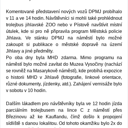
Komentované představení nových vozů DPMJ probíhalo
v 11 a ve 14 hodin. Návštěvníci si mohli také prohlédnout
trolejbus jihlavské ZOO nebo v Pístově navštívit místní
útulek, kde si pro ně připravila program Městská policie
Jihlava. Ve stánku DPMJ na náměstí bylo možné
zakoupit si publikace o městské dopravě na území
Jihlavy a jiné předměty.
Po oba dny byla MHD zdarma. Mimo programu na
náměstí bylo možné zavítat do Muzea Vysočiny (nachází
se rovněž na Masarykově náměstí), kde probíhá expozice
o historii MHD v Jihlavě (fotografie, linkové orientace,
různé dokumenty, jízdenky, atd.). Zahájení vernisáže bylo
v sobotu v 10 hodin.
Dalším lákadlem pro návštěvníky byla ve 12 hodin jízda
parciálním trolejbusem na lince C z náměstí přes
Březinovu až ke Kauflandu, čímž došlo k propojení
sídliště s danou lokalitou. Od tohoto okamžiku bylo 2x do