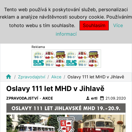
Tento web používá k poskytování služeb, personalizaci
reklam a analýze návštěvnosti soubory cookie. Používáním
tohoto webu s tím souhlasíte.
Souhlasím
Více
informací
Reklama
home
Zpravodajství
Akce
Oslavy 111 let MHD v Jihlavě
Oslavy 111 let MHD v Jihlavě
person
date_range
ZPRAVODAJSTVÍ
-
AKCE
ertl
21.09.2020