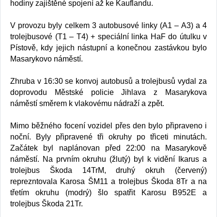
hodiny zajištěné spojení až ke Kauflandu.
V provozu byly celkem 3 autobusové linky (A1 – A3) a 4
trolejbusové (T1 – T4) + speciální linka HaF do útulku v
Pístově, kdy jejich nástupní a konečnou zastávkou bylo
Masarykovo náměstí.
Zhruba v 16:30 se konvoj autobusů a trolejbusů vydal za
doprovodu Městské policie Jihlava z Masarykova
náměstí směrem k vlakovému nádraží a zpět.
Mimo běžného focení vozidel přes den bylo připraveno i
noční. Byly připravené tři okruhy po třiceti minutách.
Začátek byl naplánovan před 22:00 na Masarykově
náměstí. Na prvním okruhu (žlutý) byl k vidění Ikarus a
trolejbus Škoda 14TrM, druhý okruh (červený)
reprezntovala Karosa ŠM11 a trolejbus Škoda 8Tr a na
třetím okruhu (modrý) šlo spatřit Karosu B952E a
trolejbus Škoda 21Tr.