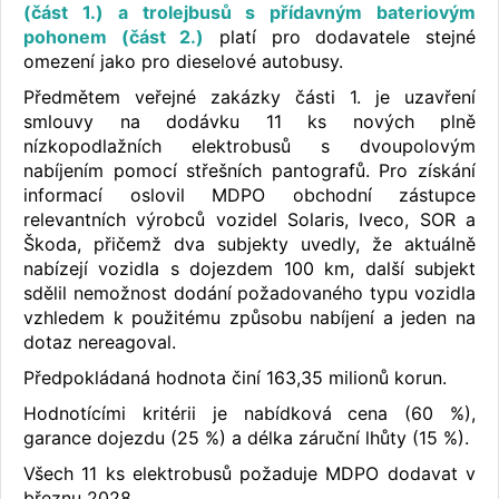
(část 1.) a trolejbusů s přídavným bateriovým
pohonem (část 2.)
platí pro dodavatele stejné
omezení jako pro dieselové autobusy.
Předmětem veřejné zakázky části 1. je uzavření
smlouvy na dodávku 11 ks nových plně
nízkopodlažních elektrobusů s dvoupolovým
nabíjením pomocí střešních pantografů. Pro získání
informací oslovil MDPO obchodní zástupce
relevantních výrobců vozidel Solaris, Iveco, SOR a
Škoda, přičemž dva subjekty uvedly, že aktuálně
nabízejí vozidla s dojezdem 100 km, další subjekt
sdělil nemožnost dodání požadovaného typu vozidla
vzhledem k použitému způsobu nabíjení a jeden na
dotaz nereagoval.
Předpokládaná hodnota činí 163,35 milionů korun.
Hodnotícími kritérii je nabídková cena (60 %),
garance dojezdu (25 %) a délka záruční lhůty (15 %).
Všech 11 ks elektrobusů požaduje MDPO dodavat v
březnu 2028.