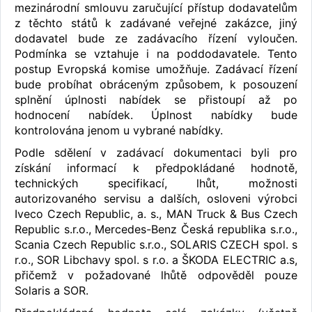
mezinárodní smlouvu zaručující přístup dodavatelům
z těchto států k zadávané veřejné zakázce, jiný
dodavatel bude ze zadávacího řízení vyloučen.
Podmínka se vztahuje i na poddodavatele. Tento
postup Evropská komise umožňuje. Zadávací řízení
bude probíhat obráceným způsobem, k posouzení
splnění úplnosti nabídek se přistoupí až po
hodnocení nabídek. Úplnost nabídky bude
kontrolována jenom u vybrané nabídky.
Podle sdělení v zadávací dokumentaci byli pro
získání informací k předpokládané hodnotě,
technických specifikací, lhůt, možnosti
autorizovaného servisu a dalších, osloveni výrobci
Iveco Czech Republic, a. s., MAN Truck & Bus Czech
Republic s.r.o., Mercedes-Benz Česká republika s.r.o.,
Scania Czech Republic s.r.o., SOLARIS CZECH spol. s
r.o., SOR Libchavy spol. s r.o. a ŠKODA ELECTRIC a.s,
přičemž v požadované lhůtě odpověděl pouze
Solaris a SOR.