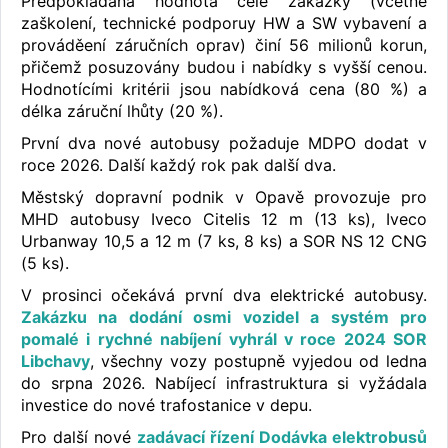
Předpokládaná hodnota celé zakázky (včetně
zaškolení, technické podporuy HW a SW vybavení a
prováděení záručních oprav) činí 56 milionů korun,
přičemž posuzovány budou i nabídky s vyšší cenou.
Hodnotícími kritérii jsou nabídková cena (80 %) a
délka záruční lhůty (20 %).
První dva nové autobusy požaduje MDPO dodat v
roce 2026. Další každý rok pak další dva.
Městský dopravní podnik v Opavě provozuje pro
MHD autobusy Iveco Citelis 12 m (13 ks), Iveco
Urbanway 10,5 a 12 m (7 ks, 8 ks) a SOR NS 12 CNG
(5 ks).
V prosinci očekává první dva elektrické autobusy.
Zakázku na dodání osmi vozidel a systém pro
pomalé i rychné nabíjení vyhrál v roce 2024 SOR
Libchavy
, všechny vozy postupně vyjedou od ledna
do srpna 2026. Nabíjecí infrastruktura si vyžádala
investice do nové trafostanice v depu.
Pro další nové
zadávací řízení Dodávka elektrobusů