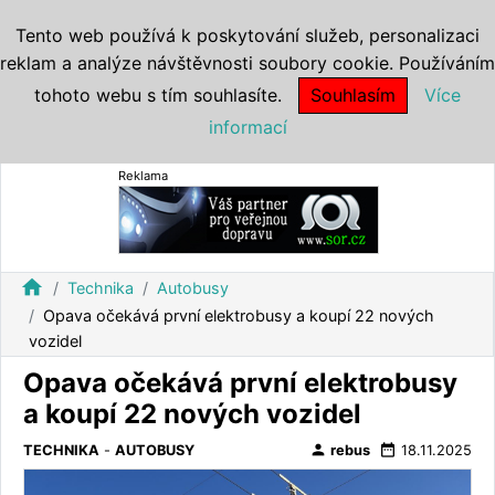
Tento web používá k poskytování služeb, personalizaci
reklam a analýze návštěvnosti soubory cookie. Používáním
tohoto webu s tím souhlasíte.
Souhlasím
Více
informací
Reklama
home
Technika
Autobusy
Opava očekává první elektrobusy a koupí 22 nových
vozidel
Opava očekává první elektrobusy
a koupí 22 nových vozidel
person
date_range
TECHNIKA
-
AUTOBUSY
rebus
18.11.2025