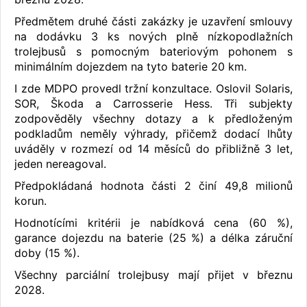
Předmětem druhé části zakázky je uzavření smlouvy
na dodávku 3 ks nových plně nízkopodlažních
trolejbusů s pomocným bateriovým pohonem s
minimálním dojezdem na tyto baterie 20 km.
I zde MDPO provedl tržní konzultace. Oslovil Solaris,
SOR, Škoda a Carrosserie Hess. Tři subjekty
zodpověděly všechny dotazy a k předloženým
podkladům neměly výhrady, přičemž dodací lhůty
uváděly v rozmezí od 14 měsíců do přibližně 3 let,
jeden nereagoval.
Předpokládaná hodnota části 2 činí 49,8 milionů
korun.
Hodnotícími kritérii je nabídková cena (60 %),
garance dojezdu na baterie (25 %) a délka záruční
doby (15 %).
Všechny parciální trolejbusy mají přijet v březnu
2028.