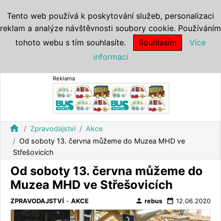
Tento web používá k poskytování služeb, personalizaci
reklam a analýze návštěvnosti soubory cookie. Používáním
tohoto webu s tím souhlasíte.
Souhlasím
Více
informací
Reklama
home
Zpravodajství
Akce
Od soboty 13. června můžeme do Muzea MHD ve
Střešovicích
Od soboty 13. června můžeme do
Muzea MHD ve Střešovicích
person
date_range
ZPRAVODAJSTVÍ
-
AKCE
rebus
12.06.2020