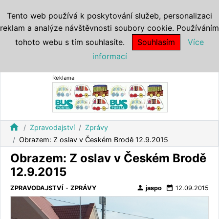
Tento web používá k poskytování služeb, personalizaci
reklam a analýze návštěvnosti soubory cookie. Používáním
tohoto webu s tím souhlasíte.
Souhlasím
Více
informací
Reklama
home
Zpravodajství
Zprávy
Obrazem: Z oslav v Českém Brodě 12.9.2015
Obrazem: Z oslav v Českém Brodě
12.9.2015
person
date_range
ZPRAVODAJSTVÍ
-
ZPRÁVY
jaspo
12.09.2015