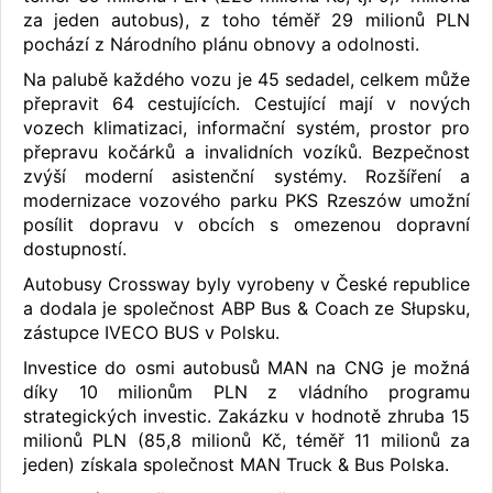
za jeden autobus), z toho téměř 29 milionů PLN
pochází z Národního plánu obnovy a odolnosti.
Na palubě každého vozu je 45 sedadel, celkem může
přepravit 64 cestujících. Cestující mají v nových
vozech klimatizaci, informační systém, prostor pro
přepravu kočárků a invalidních vozíků. Bezpečnost
zvýší moderní asistenční systémy. Rozšíření a
modernizace vozového parku PKS Rzeszów umožní
posílit dopravu v obcích s omezenou dopravní
dostupností.
Autobusy Crossway byly vyrobeny v České republice
a dodala je společnost ABP Bus & Coach ze Słupsku,
zástupce IVECO BUS v Polsku.
Investice do osmi autobusů MAN na CNG je možná
díky 10 milionům PLN z vládního programu
strategických investic. Zakázku v hodnotě zhruba 15
milionů PLN (85,8 milionů Kč, téměř 11 milionů za
jeden) získala společnost MAN Truck & Bus Polska.