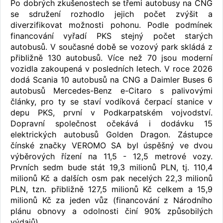
Po dobrých zkušenostech se třemi autobusy na CNG
se sdružení rozhodlo jejich počet zvýšit a
diverzifikovat možnosti pohonu. Podle podmínek
financování vyřadí PKS stejný počet starých
autobusů. V současné době se vozový park skládá z
přibližně 130 autobusů. Více než 70 jsou moderní
vozidla zakoupená v posledních letech. V roce 2026
dodá Scania 10 autobusů na CNG a Daimler Buses 6
autobusů Mercedes-Benz e-Citaro s palivovými
články, pro ty se staví vodíková čerpací stanice v
depu PKS, první v Podkarpatském vojvodství.
Dopravní společnost očekává i dodávku 15
elektrických autobusů Golden Dragon. Zástupce
čínské značky VEROMO SA byl úspěšný ve dvou
výběrových řízení na 11,5 - 12,5 metrové vozy.
Prvních sedm bude stát 19,3 milionů PLN, tj. 110,4
milionů Kč a dalších osm pak necelých 22,3 milionů
PLN, tzn. přibližně 127,5 milionů Kč celkem a 15,9
milionů Kč za jeden vůz (financování z Národního
plánu obnovy a odolnosti činí 90% způsobilých
výdajů).