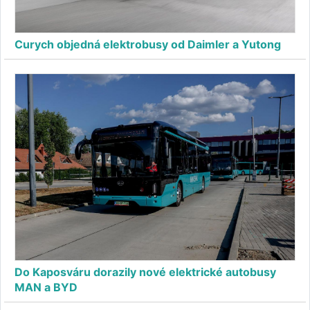
Curych objedná elektrobusy od Daimler a Yutong
Do Kaposváru dorazily nové elektrické autobusy
MAN a BYD