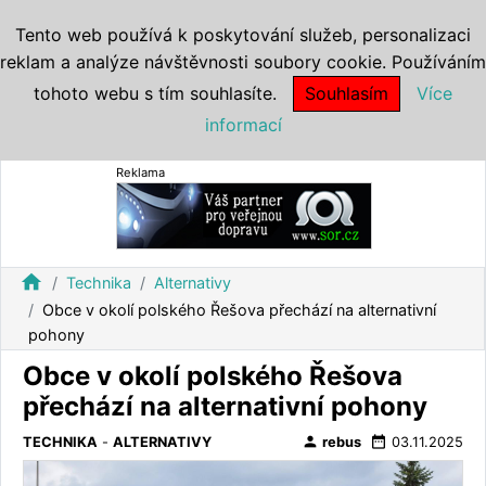
Tento web používá k poskytování služeb, personalizaci
reklam a analýze návštěvnosti soubory cookie. Používáním
tohoto webu s tím souhlasíte.
Souhlasím
Více
informací
Reklama
home
Technika
Alternativy
Obce v okolí polského Řešova přechází na alternativní
pohony
Obce v okolí polského Řešova
přechází na alternativní pohony
person
date_range
TECHNIKA
-
ALTERNATIVY
rebus
03.11.2025