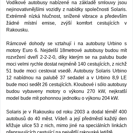
Vodíkové autobusy nabízené na základě smlouvy jsou
nejinovativnějšími vozidly z nabídky společnosti Solaris.
Extrémně nízká hlučnost, snížené vibrace a především
žádné místní emise, zvýší komfort cestujících v
Rakousku.
Rámcové dohody se vztahují i na autobusy Urbino s
motory Euro 6. Nejdelší 18metrové autobusy budou mít
rozvržení dveří 2-2-2-0, díky kterým se na palubu bude
moci velmi rychle dostat nejméně 140 cestujících, z nichž
51 bude moci cestovat vsedě. Autobusy Solaris Urbino
12 nabídnou na palubě 37 sedadel a v Urbino 8,9 LE
bude moci sedět 26 cestujících. Kloubové i sólo autobusy
budou vybaveny motory o výkonu 270 kW, nejkratší
model bude mít pohonnou jednotku o výkonu 204 kW.
Solaris je v Rakousku od roku 2003 a dodal téměř 400
autobusů do 40 měst. Vídeň a její předměstí každý den
křižuje ulice 53 z nich, mimo jiné na speciálních linkách
přepravujících cestující na největší rakouské letiště.