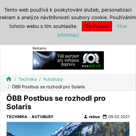
Tento web používá k poskytování služeb, personalizaci
reklam a analýze návštěvnosti soubory cookie. Používáním
tohoto webu s tím souhlasíte.
Souhlasím
Více
informací
Reklama
home
Technika
Autobusy
ÖBB Postbus se rozhodl pro Solaris
ÖBB Postbus se rozhodl pro
Solaris
person
date_range
TECHNIKA
-
AUTOBUSY
rebus
09.02.2021