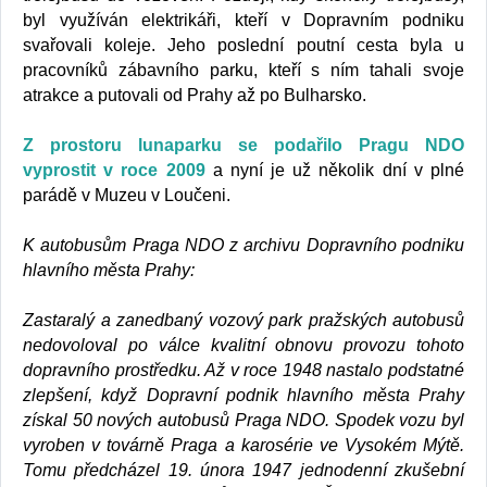
byl využíván elektrikáři, kteří v Dopravním podniku
svařovali koleje. Jeho poslední poutní cesta byla u
pracovníků zábavního parku, kteří s ním tahali svoje
atrakce a putovali od Prahy až po Bulharsko.
Z prostoru lunaparku se podařilo Pragu NDO
vyprostit v roce 2009
a nyní je už několik dní v plné
parádě v Muzeu v Loučeni.
K autobusům Praga NDO z archivu Dopravního podniku
hlavního města Prahy:
Zastaralý a zanedbaný vozový park pražských autobusů
nedovoloval po válce kvalitní obnovu provozu tohoto
dopravního prostředku. Až v roce 1948 nastalo podstatné
zlepšení, když Dopravní podnik hlavního města Prahy
získal 50 nových autobusů Praga NDO. Spodek vozu byl
vyroben v továrně Praga a karosérie ve Vysokém Mýtě.
Tomu předcházel 19. února 1947 jednodenní zkušební