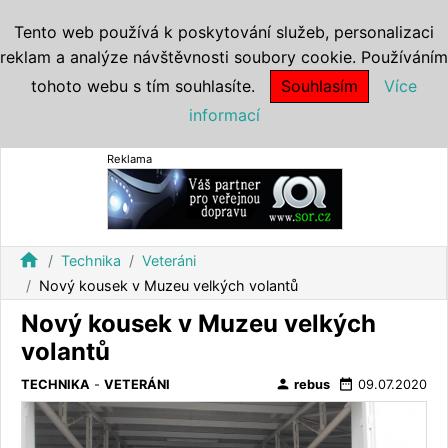
Tento web používá k poskytování služeb, personalizaci
reklam a analýze návštěvnosti soubory cookie. Používáním
tohoto webu s tím souhlasíte.
Souhlasím
Více
informací
Reklama
home
Technika
Veteráni
Nový kousek v Muzeu velkých volantů
Nový kousek v Muzeu velkých
volantů
person
date_range
TECHNIKA
-
VETERÁNI
rebus
09.07.2020