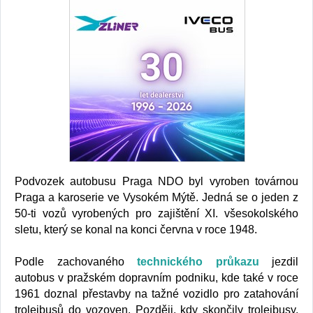
Podvozek autobusu Praga NDO byl vyroben továrnou
Praga a karoserie ve Vysokém Mýtě. Jedná se o jeden z
50-ti vozů vyrobených pro zajištění XI. všesokolského
sletu, který se konal na konci června v roce 1948.
Podle zachovaného
technického průkazu
jezdil
autobus v pražském dopravním podniku, kde také v roce
1961 doznal přestavby na tažné vozidlo pro zatahování
trolejbusů do vozoven. Později, kdy skončily trolejbusy,