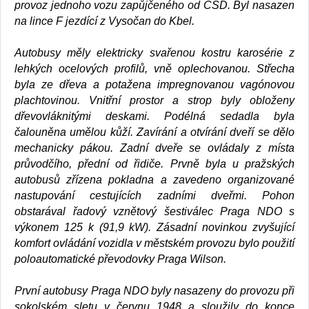
provoz jednoho vozu zapůjčeného od ČSD. Byl nasazen
na lince F jezdící z Vysočan do Kbel.
Autobusy měly elektricky svařenou kostru karosérie z
lehkých ocelových profilů, vně oplechovanou. Střecha
byla ze dřeva a potažena impregnovanou vagónovou
plachtovinou. Vnitřní prostor a strop byly obloženy
dřevovláknitými deskami. Podélná sedadla byla
čalouněna umělou kůží. Zavírání a otvírání dveří se dělo
mechanicky pákou. Zadní dveře se ovládaly z místa
průvodčího, přední od řidiče. Prvně byla u pražských
autobusů zřízena pokladna a zavedeno organizované
nastupování cestujících zadními dveřmi. Pohon
obstarával řadový vznětový šestiválec Praga NDO s
výkonem 125 k (91,9 kW). Zásadní novinkou zvyšující
komfort ovládání vozidla v městském provozu bylo použití
poloautomatické převodovky Praga Wilson.
První autobusy Praga NDO byly nasazeny do provozu při
sokolském sletu v červnu 1948 a sloužily do konce