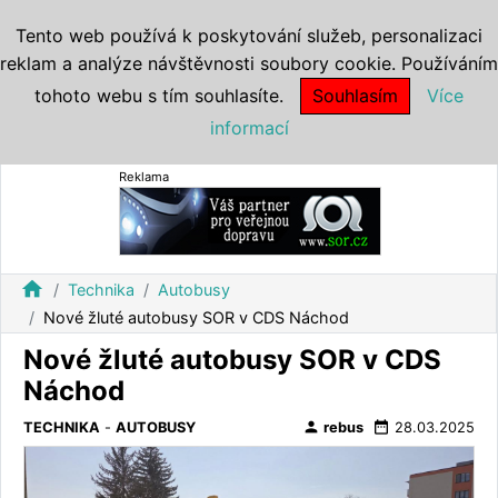
Tento web používá k poskytování služeb, personalizaci
reklam a analýze návštěvnosti soubory cookie. Používáním
tohoto webu s tím souhlasíte.
Souhlasím
Více
informací
Reklama
home
Technika
Autobusy
Nové žluté autobusy SOR v CDS Náchod
Nové žluté autobusy SOR v CDS
Náchod
person
date_range
TECHNIKA
-
AUTOBUSY
rebus
28.03.2025