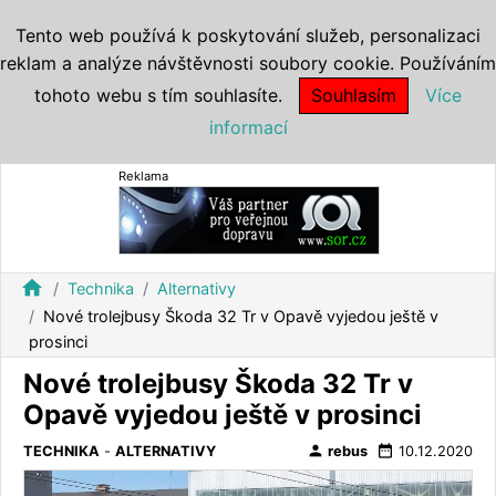
Tento web používá k poskytování služeb, personalizaci
reklam a analýze návštěvnosti soubory cookie. Používáním
tohoto webu s tím souhlasíte.
Souhlasím
Více
informací
Reklama
home
Technika
Alternativy
Nové trolejbusy Škoda 32 Tr v Opavě vyjedou ještě v
prosinci
Nové trolejbusy Škoda 32 Tr v
Opavě vyjedou ještě v prosinci
person
date_range
TECHNIKA
-
ALTERNATIVY
rebus
10.12.2020