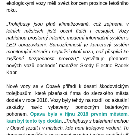
ekologickými vozy měli svézt koncem prosince letošního
roku.
„
Trolejbusy jsou plně klimatizované, což zejména v
letních měsících jistě ocení řidiči i cestující. Vozy
nabídnou prostorný interiér, moderní informační systém s
LED obrazovkami. Samozřejmostí je kamerový systém
monitorující interiér i nejbližší okolí vozu, což přispívá ke
zvýšené bezpečnosti provozu,
“ vysvětluje přednosti
nových vozů obchodní manažer Škody Electric Radek
Kapr.
Nové vozy se v Opavě přiřadí k deseti škodováckým
trolejbusům, které plzeňská firma do slezského města
dodala v roce 2018. Vozy byly tehdy na rozdíl od aktuální
zakázky navíc vybaveny pomocným bateriovým
pohonem.
Opava byla v říjnu 2018 prvním městem,
kam byl tento typ dodán
. „
Trolejbusy s bateriemi mohou
v Opavě jezdit i v místech, kde není trolejové vedení. To
dopravci umožňuje nasazovat vozidla i mimo tradiční síť