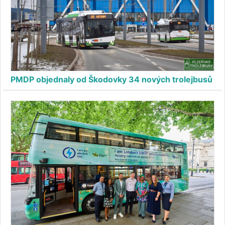
PMDP objednaly od Škodovky 34 nových trolejbusů