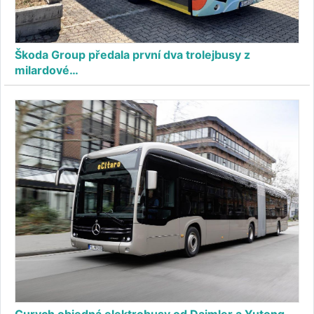
Škoda Group předala první dva trolejbusy z
milardové…