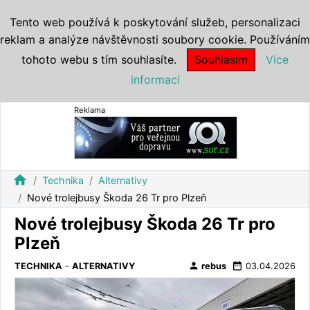
Tento web používá k poskytování služeb, personalizaci
reklam a analýze návštěvnosti soubory cookie. Používáním
tohoto webu s tím souhlasíte.
Souhlasím
Více
informací
Reklama
home
Technika
Alternativy
Nové trolejbusy Škoda 26 Tr pro Plzeň
Nové trolejbusy Škoda 26 Tr pro
Plzeň
person
date_range
TECHNIKA
-
ALTERNATIVY
rebus
03.04.2026