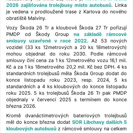
2026 zajišťována trolejbusy místo autobusů
. Linka
je vedena v prodloužené trase z Karlova do nového
obratiště Malvíny.
Vozy Škoda 26 Tr a kloubové Škoda 27 Tr pořizují
PMDP od Škody Group
na základě rámcové
smlouvy uzavřené v roce 2022
. Až 53 nových
vozidel (33 ks 12metrových a 20 ks 18metrových)
mohou objednat do roku 2030. Podle rámcové
smlouvy činí cena za 1 ks 12metrového vozu 16,1 mil.
Kč a za 1 ks 18metrového 20,2 mil. Kč bez DPH. 4 ks
standardních trolejbusů měla Škoda Group dodat do
konce listopadu roku 2023, resp. 2024, 5 ks
standardních a 4 ks kloubových do konce listopadu
roku 2025. 5 ks trolejbusů Škoda 26 Tr pak PMDP
objednaly v červenci 2025 s termínem do konce
března 2026.
Kromě dvanáctimetrových bateriových trolejbusů
měl do konce března dodat
SOR Libchavy dalších 5
kloubových autobusů
z rámcové smlouvy na celkem