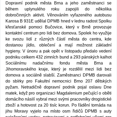
Dopravní podnik města Brna a jeho zaměstnanci se
během uplynulého roku zapojili do několika
dobročinných aktivit. Věnováním vyřazeného autobusu
Karosa B 931E udělal DPMB hned v lednu radost Spolku
křesťanské pomoci Bučovice, který v Brně provozuje
kontaktní centrum pro lidi bez domova. Spolek ho využije
ke svozu lidí z různých částí města do centra, kde
dostanou jídlo, oblečení a mají možnost základní
hygieny. V únoru a pak opět v listopadu předalo vedení
podniku celkem 432 zimních bund a 293 pánských kalhot
Sociálnímu nadačnímu fondu města Brna a
Jihomoravského kraje, který je rozdělil mezi lidi bez
domova a sociálně slabší. Zaměstnanci DPMB darovali
do sbírky pro Fakultní nemocnici Brno 207 dětských
pyžam. Netradičně dopravní podnik pojal oslavu Dne
matek, když pro organizaci Magdalenium pečující o oběti
domácího násilí vybral mezi svými pracovníky drogistické
zboží a hotovost za 20 tisíc korun. Po řádění tornáda na
jihu Moravy vyjelo na místo osm řidičů DPMB s auty