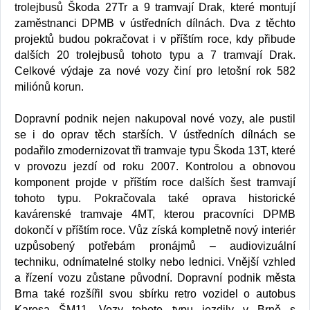
trolejbusů Škoda 27Tr a 9 tramvají Drak, které montují
zaměstnanci DPMB v ústředních dílnách. Dva z těchto
projektů budou pokračovat i v příštím roce, kdy přibude
dalších 20 trolejbusů tohoto typu a 7 tramvají Drak.
Celkové výdaje za nové vozy činí pro letošní rok 582
miliónů korun.
Dopravní podnik nejen nakupoval nové vozy, ale pustil
se i do oprav těch starších. V ústředních dílnách se
podařilo zmodernizovat tři tramvaje typu Škoda 13T, které
v provozu jezdí od roku 2007. Kontrolou a obnovou
komponent projde v příštím roce dalších šest tramvají
tohoto typu. Pokračovala také oprava historické
kavárenské tramvaje 4MT, kterou pracovníci DPMB
dokončí v příštím roce. Vůz získá kompletně nový interiér
uzpůsobený potřebám pronájmů – audiovizuální
techniku, odnímatelné stolky nebo lednici. Vnější vzhled
a řízení vozu zůstane původní. Dopravní podnik města
Brna také rozšířil svou sbírku retro vozidel o autobus
Karosa ŠM11. Vozy tohoto typu jezdily v Brně s