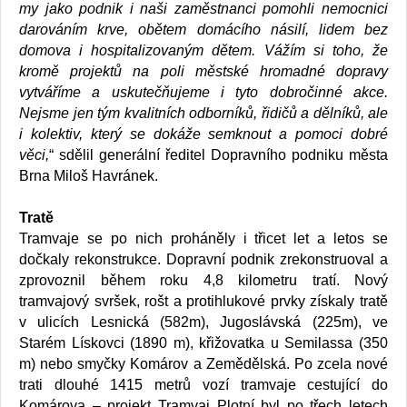
my jako podnik i naši zaměstnanci pomohli nemocnici
darováním krve, obětem domácího násilí, lidem bez
domova i hospitalizovaným dětem. Vážím si toho, že
kromě projektů na poli městské hromadné dopravy
vytváříme a uskutečňujeme i tyto dobročinné akce.
Nejsme jen tým kvalitních odborníků, řidičů a dělníků, ale
i kolektiv, který se dokáže semknout a pomoci dobré
věci,
“ sdělil generální ředitel Dopravního podniku města
Brna Miloš Havránek.
Tratě
Tramvaje se po nich proháněly i třicet let a letos se
dočkaly rekonstrukce. Dopravní podnik zrekonstruoval a
zprovoznil během roku 4,8 kilometru tratí. Nový
tramvajový svršek, rošt a protihlukové prvky získaly tratě
v ulicích Lesnická (582m), Jugoslávská (225m), ve
Starém Lískovci (1890 m), křižovatka u Semilassa (350
m) nebo smyčky Komárov a Zemědělská. Po zcela nové
trati dlouhé 1415 metrů vozí tramvaje cestující do
Komárova – projekt Tramvaj Plotní byl po třech letech