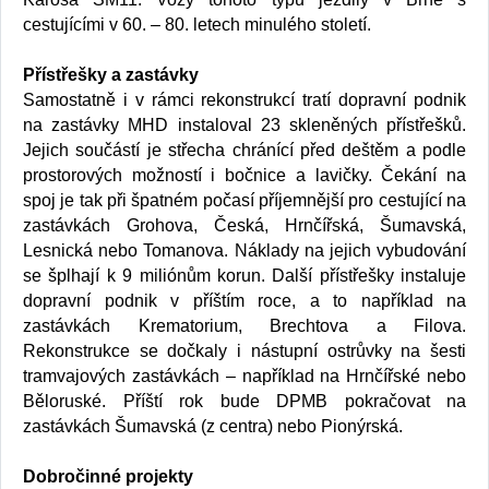
cestujícími v 60. – 80. letech minulého století.
Přístřešky a zastávky
Samostatně i v rámci rekonstrukcí tratí dopravní podnik
na zastávky MHD instaloval 23 skleněných přístřešků.
Jejich součástí je střecha chránící před deštěm a podle
prostorových možností i bočnice a lavičky. Čekání na
spoj je tak při špatném počasí příjemnější pro cestující na
zastávkách Grohova, Česká, Hrnčířská, Šumavská,
Lesnická nebo Tomanova. Náklady na jejich vybudování
se šplhají k 9 miliónům korun. Další přístřešky instaluje
dopravní podnik v příštím roce, a to například na
zastávkách Krematorium, Brechtova a Filova.
Rekonstrukce se dočkaly i nástupní ostrůvky na šesti
tramvajových zastávkách – například na Hrnčířské nebo
Běloruské. Příští rok bude DPMB pokračovat na
zastávkách Šumavská (z centra) nebo Pionýrská.
Dobročinné projekty