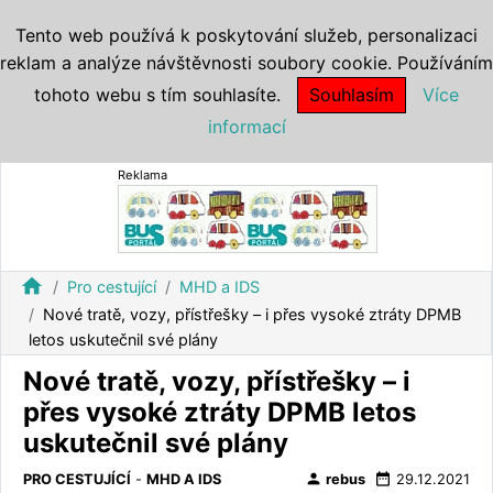
Tento web používá k poskytování služeb, personalizaci
reklam a analýze návštěvnosti soubory cookie. Používáním
tohoto webu s tím souhlasíte.
Souhlasím
Více
informací
Reklama
home
Pro cestující
MHD a IDS
Nové tratě, vozy, přístřešky – i přes vysoké ztráty DPMB
letos uskutečnil své plány
Nové tratě, vozy, přístřešky – i
přes vysoké ztráty DPMB letos
uskutečnil své plány
person
date_range
PRO CESTUJÍCÍ
-
MHD A IDS
rebus
29.12.2021