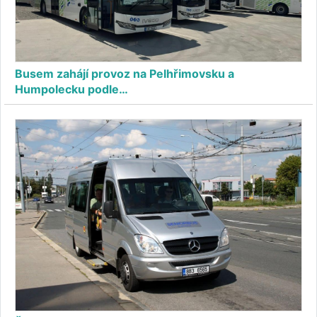
Busem zahájí provoz na Pelhřimovsku a
Humpolecku podle…