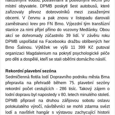
naloženými vodou, potravinami a potřebnými věcmi pro
místní obyvatele. DPMB poskytl šest autobusů, které
zařizovaly převoz dobrovolníků mezi zasaženými
obcemi. V červnu a pak znovu v listopadu darovali
zaměstnanci krev pro FN Brno. Výjezdní tým transfúzní
stanice za nimi přijel přímo do vozovny Medlánky. Obou
akcí se dohromady zúčastnilo 39 lidí. V závěru roku
DPMB uspořádal na Facebooku dražbu oblíbených her
Brno Šalinou. Výtěžek ve výši 11 399 Kč putoval
organizaci Magdalenium na pokrytí psychologické péče
pro děti a dospělé, kteří se stali oběťmi domácího násilí.
Rekordní plavební sezóna
Sedmičlenná flotila lodí Dopravního podniku města Brna
přepravila na přehradě během 75. plavební sezóny
rekordní počet cestujících - 286 tisíc. Takový zájem o
lodní dopravu byl naposledy v 80. letech minulého století.
DPMB připravil na druhou zářijovou sobotu oslavu
polokulatého výročí, návštěvníci se mohli zdarma svézt
lodí a navštívit hangár s výstavou zachycující historii