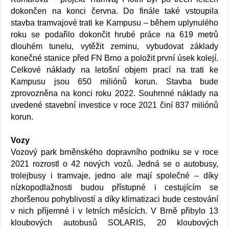
dokončen na konci června. Do finále také vstoupila
stavba tramvajové trati ke Kampusu – během uplynulého
roku se podařilo dokončit hrubé práce na 619 metrů
dlouhém tunelu, vytěžit zeminu, vybudovat základy
konečné stanice před FN Brno a položit první úsek kolejí.
Celkové náklady na letošní objem prací na trati ke
Kampusu jsou 650 miliónů korun. Stavba bude
zprovozněna na konci roku 2022. Souhrnné náklady na
uvedené stavební investice v roce 2021 činí 837 miliónů
korun.
Vozy
Vozový park brněnského dopravního podniku se v roce
2021 rozrostl o 42 nových vozů. Jedná se o autobusy,
trolejbusy i tramvaje, jedno ale mají společné – díky
nízkopodlažnosti budou přístupné i cestujícím se
zhoršenou pohyblivostí a díky klimatizaci bude cestování
v nich příjemné i v letních měsících. V Brně přibylo 13
kloubových autobusů SOLARIS, 20 kloubových