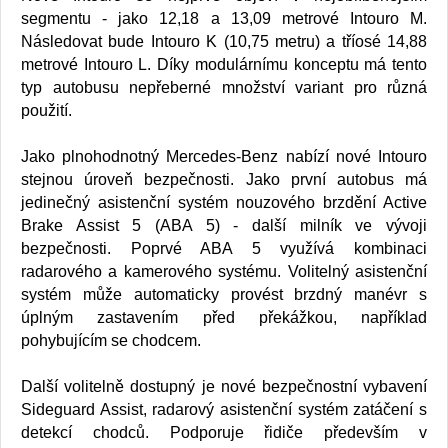
segmentu - jako 12,18 a 13,09 metrové Intouro M.
Následovat bude Intouro K (10,75 metru) a tříosé 14,88
metrové Intouro L. Díky modulárnímu konceptu má tento
typ autobusu nepřeberné množství variant pro různá
použití.
Jako plnohodnotný Mercedes-Benz nabízí nové Intouro
stejnou úroveň bezpečnosti. Jako první autobus má
jedinečný asistenční systém nouzového brzdění Active
Brake Assist 5 (ABA 5) - další milník ve vývoji
bezpečnosti. Poprvé ABA 5 využívá kombinaci
radarového a kamerového systému. Volitelný asistenční
systém může automaticky provést brzdný manévr s
úplným zastavením před překážkou, například
pohybujícím se chodcem.
Další volitelně dostupný je nové bezpečnostní vybavení
Sideguard Assist, radarový asistenční systém zatáčení s
detekcí chodců. Podporuje řidiče především v