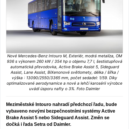
Nové Mercedes-Benz Intouro M, Exteriér, modrá metalíza, OM
936 s výkonem 260 kW / 354 hp o objemu 7,7 l, šestistupňová
automatická převodovka, Active Brake Assist 5, Sideguard
Assist, Lane Assist, BiXenonové světlomety, délka / šířka /
výška : 13090/2550/3365 mm, počet sedadel: 1/59. Díky
optimalizované aerodynamice a nové a lehčí karosérii výrobce
uvádí úsporu nafty o 3%. Foto Daimler
Meziměstské Intouro nahradí předchozí řadu, bude
vybaveno novými bezpečnostními systémy Active
Brake Assist 5 nebo Sideguard Assist. Změn se
dočká i řada Setra od Daimler.