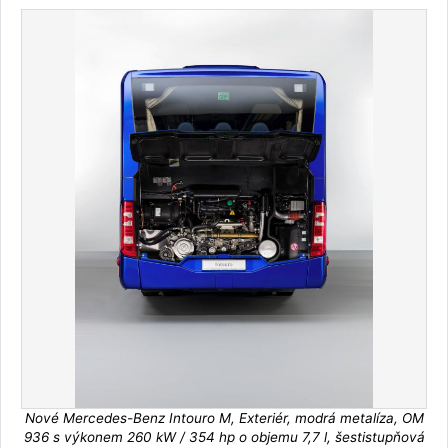
Nové Mercedes-Benz Intouro M, Exteriér, modrá metalíza, OM
936 s výkonem 260 kW / 354 hp o objemu 7,7 l, šestistupňová