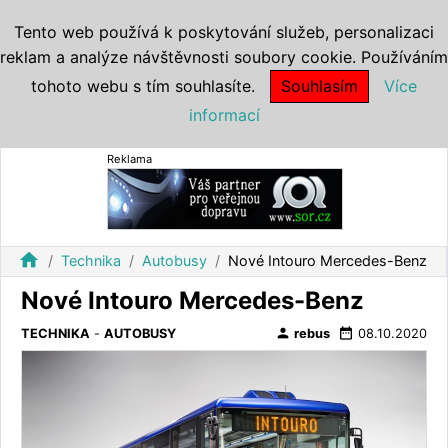
Tento web používá k poskytování služeb, personalizaci
reklam a analýze návštěvnosti soubory cookie. Používáním
tohoto webu s tím souhlasíte.
Souhlasím
Více
informací
Reklama
home
Technika
Autobusy
Nové Intouro Mercedes-Benz
Nové Intouro Mercedes-Benz
person
date_range
TECHNIKA
-
AUTOBUSY
rebus
08.10.2020