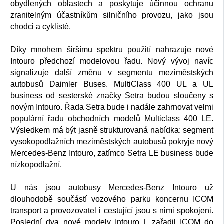
obydlených oblastech a poskytuje účinnou ochranu
zranitelným účastníkům silničního provozu, jako jsou
chodci a cyklisté.
Díky mnohem širšímu spektru použití nahrazuje nové
Intouro předchozí modelovou řadu. Nový vývoj navíc
signalizuje další změnu v segmentu meziměstských
autobusů Daimler Buses. MultiClass 400 UL a UL
business od sesterské značky Setra budou sloučeny s
novým Intouro. Řada Setra bude i nadále zahrnovat velmi
populární řadu obchodních modelů Multiclass 400 LE.
Výsledkem má být jasně strukturovaná nabídka: segment
vysokopodlažních meziměstských autobusů pokryje nový
Mercedes-Benz Intouro, zatímco Setra LE business bude
nízkopodlažní.
U nás jsou autobusy Mercedes-Benz Intouro už
dlouhodobě součástí vozového parku koncernu ICOM
transport a provozovatel i cestující jsou s nimi spokojeni.
Poslední dva nové modely Intouro L zařadil ICOM do