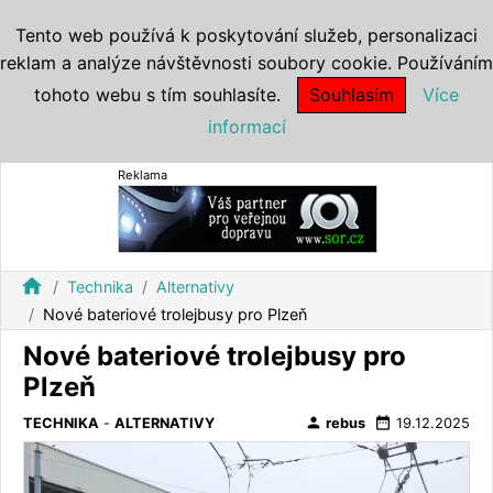
Tento web používá k poskytování služeb, personalizaci
reklam a analýze návštěvnosti soubory cookie. Používáním
tohoto webu s tím souhlasíte.
Souhlasím
Více
informací
Reklama
home
Technika
Alternativy
Nové bateriové trolejbusy pro Plzeň
Nové bateriové trolejbusy pro
Plzeň
person
date_range
TECHNIKA
-
ALTERNATIVY
rebus
19.12.2025