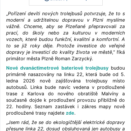
„
Pořízení devíti nových trolejbusů potvrzuje, že to s
moderní a udržitelnou dopravou v Plzni myslíme
vážně. Chceme, aby se Plzeňané přepravovali za
prací, do školy nebo za kulturou v moderních
vozech, které budou funkční, kvalitní a komfortní. A
to se již roky děje. Protože investice do veřejné
dopravy je investicí do kvality života ve městě
,“ říká
primátor města Plzně Roman Zarzycký.
Nové dvanáctimetrové bateriové trolejbusy
budou
primárně nasazovány na linku 22, která bude od 5.
ledna 2026 nově zajišťována trolejbusy místo
autobusů. Linka bude navíc vedena v prodloužené
trase z Karlova do nového obratiště Malvíny a
současně dojde k prodloužení provozu přibližně do
22. hodiny. Seznam zastávek i zákres mapy nově
prodloužené trasy najdete
zde
.
„
Jsem rád, že se do ekologičtější elektrické dopravy
přesune linka 22, dosud obsluhovaná jen autobusy a