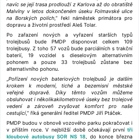
navíc se její trasa prodlouží z Karlova až do obratiště
Malvíny v letos dokončeném úseku Folmavské ulice
na Borských polích
,“ řekl náměstek primátora pro
dopravu a životní prostředí Aleš Tolar.
Po zařazení nových a vyřazení starších typů
trolejbusů bude PMDP disponovat celkem 109
trolejbusy. Z toho 57 vozů bude parciálních s trakční
baterií, 19 vozidel s dieselovým alternativním
pohonem a pouze 33 trolejbusů zůstane bez
alternativního pohonu.
„
Pořízení nových bateriových trolejbusů je dalším
krokem k moderní, tiché a bezemisní městské
veřejné dopravě. Díky těmto vozům můžeme
obsluhovat i několikakilometrové úseky bez trolejové
vedení a zároveň zvyšovat komfort pro naše
cestující
,“ říká generální ředitel PMDP Jiří Ptáček.
PMDP budou v obnově vozového parku pokračovat i
v příštím roce. V nejbližší době očekávají první
tři
kloubové autobusy SOR NS 18
, do konce března