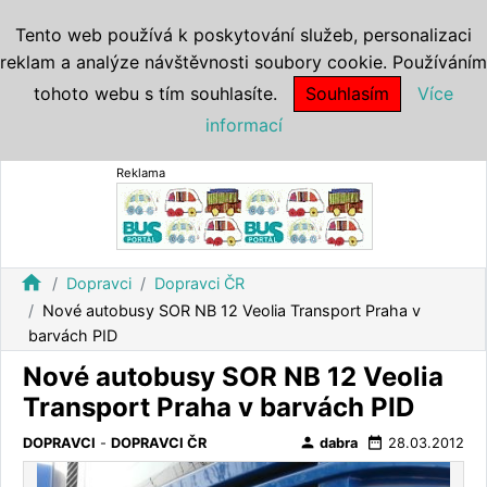
Tento web používá k poskytování služeb, personalizaci
reklam a analýze návštěvnosti soubory cookie. Používáním
tohoto webu s tím souhlasíte.
Souhlasím
Více
informací
Reklama
home
Dopravci
Dopravci ČR
Nové autobusy SOR NB 12 Veolia Transport Praha v
barvách PID
Nové autobusy SOR NB 12 Veolia
Transport Praha v barvách PID
person
date_range
DOPRAVCI
-
DOPRAVCI ČR
dabra
28.03.2012