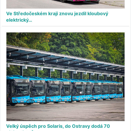
Ve Středočeském kraji znovu jezdil kloubový
elektrický…
Velký úspěch pro Solaris, do Ostravy dodá 70