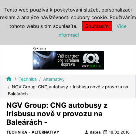
Tento web používá k poskytování služeb, personalizaci
reklam a analýze návštěvnosti soubory cookie. Používáním
tohoto webu s tím souhlasíte.
Souhlasím
Více
informací
Reklama
home
Technika
Alternativy
NGV Group: CNG autobusy z Irisbusu nově v provozu na
Baleárách -
NGV Group: CNG autobusy z
Irisbusu nově v provozu na
Baleárách -
person
date_range
TECHNIKA
-
ALTERNATIVY
dabra
18.02.2010