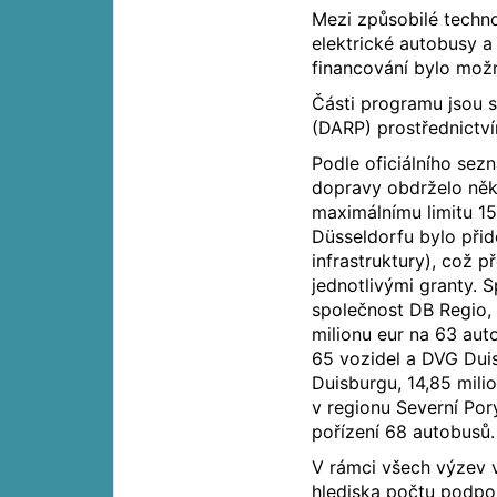
Mezi způsobilé techno
elektrické autobusy a
financování bylo mož
Části programu jsou
(DARP) prostřednictví
Podle oficiálního sez
dopravy obdrželo něko
maximálnímu limitu 15
Düsseldorfu bylo přid
infrastruktury), což p
jednotlivými granty.
společnost DB Regio, 
milionu eur na 63 aut
65 vozidel a DVG Duis
Duisburgu, 14,85 mil
v regionu Severní Porý
pořízení 68 autobusů.
V rámci všech výzev v
hlediska počtu podpoř