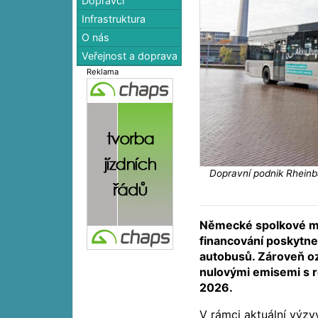
Dopravci
Infrastruktura
O nás
Veřejnost a doprava
Reklama
Dopravní podnik Rheinb
Německé spolkové mi
financování poskytne
autobusů. Zároveň oz
nulovými emisemi s r
2026.
V rámci aktuální výzv