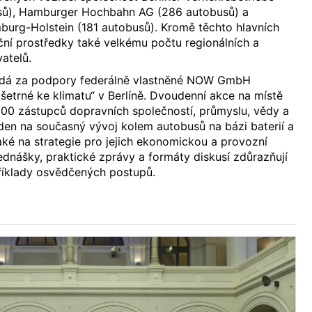
sů), Hamburger Hochbahn AG (286 autobusů) a
burg-Holstein (181 autobusů). Kromě těchto hlavních
nční prostředky také velkému počtu regionálních a
atelů.
ádá za podpory federálně vlastněné NOW GmbH
šetrné ke klimatu“ v Berlíně. Dvoudenní akce na místě
300 zástupců dopravních společností, průmyslu, vědy a
aden na současný vývoj kolem autobusů na bázi baterií a
aké na strategie pro jejich ekonomickou a provozní
ednášky, praktické zprávy a formáty diskusí zdůrazňují
 příklady osvědčených postupů.