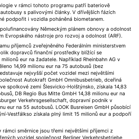
logie v rámci tohoto programu patří bateriově
 autobusy s palivovými články. V dřívějších fázích
né podpořit i vozidla poháněná biometanem.
 spolufinancovány Německým plánem obnovy a odolnost
m Evropského nástroje pro rozvoj a odolnost (ARF).
namu příjemců zveřejněného Federálním ministerstvem
lik dopravců finanční prostředky blížící se
 milionů eur na žadatele. Například Rheinbahn AG v
ěleno 14,99 milionu eur na 75 autobusů (bez
ředstavuje nejvyšší počet vozidel mezi největšími
 Společnost Autokraft GmbH Omnibusbetrieb, dceřiná
ve spolkové zemi Šlesvicko-Holštýnsko, získala 14,83
obusů, DB Regio Bus Mitte GmbH 14,38 milionu eur na
burger Verkehrsgesellschaft, dopravní podnik v
ionu eur na 55 autobusů. LOOK Busreisen GmbH působící
ní-Vestfálkso získala plný limit 15 milionů eur a podpoří
 rámci směrnice jsou třemi největšími příjemci z
ených vozidel společnost Berliner Verkehrsbetriebe