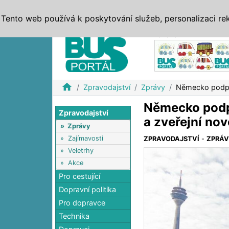
ZPRÁVY
JÍZDNÍ ŘÁDY
MHD, IDS
BUSY
SERV
Tento web používá k poskytování služeb, personalizaci re
Reklama
home
Zpravodajství
Zprávy
Německo podpoř
Německo podp
Zpravodajství
a zveřejní no
»
Zprávy
»
Zajímavosti
ZPRAVODAJSTVÍ
-
ZPRÁ
»
Veletrhy
»
Akce
Pro cestující
Dopravní politika
Pro dopravce
Technika