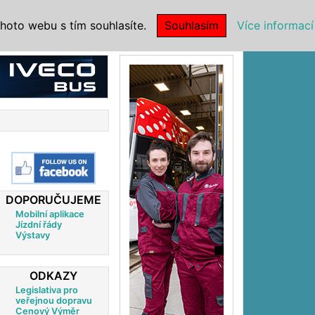
|
NSTITUCE
hoto webu s tím souhlasíte.
Souhlasím
Více informací
Reklama
DOPORUČUJEME
Mobilní aplikace
Jízdní řády
Výstavy
ODKAZY
Legislativa pro
veřejnou dopravu
Cenový Výměr