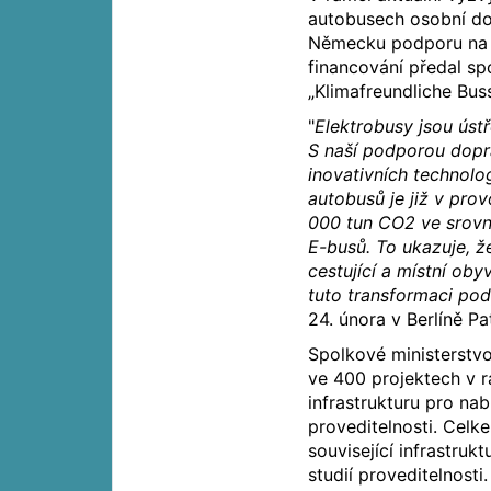
autobusech osobní do
Německu podporu na po
financování předal sp
„Klimafreundliche Bu
"
Elektrobusy jsou úst
S naší podporou dopra
inovativních technolo
autobusů je již v pro
000 tun CO2 ve srovná
E-busů. To ukazuje, ž
cestující a místní oby
tuto transformaci pod
24. února v Berlíně Pa
Spolkové ministerstv
ve 400 projektech v rá
infrastrukturu pro nab
proveditelnosti. Celk
související infrastruk
studií proveditelnosti