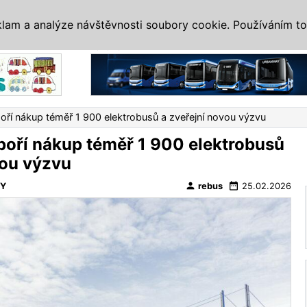
IS
ALTERNATIVY
VETERÁNI
SYSTÉMY
VELETRHY
AKCE
I
klam a analýze návštěvnosti soubory cookie. Používáním to
Reklama
í nákup téměř 1 900 elektrobusů a zveřejní novou výzvu
oří nákup téměř 1 900 elektrobusů
vou výzvu
person
date_range
VY
rebus
25.02.2026