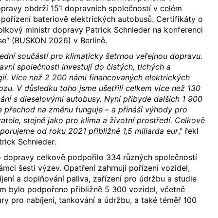
pravy obdrží 151 dopravních společností v celém
řízení bateriově elektrických autobusů. Certifikáty o
olkový ministr dopravy Patrick Schnieder na konferenci
sse“ (BUSKON 2026) v Berlíně.
řední součástí pro klimaticky šetrnou veřejnou dopravu.
vní společnosti investují do čistých, tichých a
gií. Více než 2 200 námi financovaných elektrických
vozu. V důsledku toho jsme ušetřili celkem více než 130
ní s dieselovými autobusy. Nyní přibyde dalších 1 900
e přechod na změnu funguje – a přináší výhody pro
vatele, stejně jako pro klima a životní prostředí. Celkově
porujeme od roku 2021 přibližně 1,5 miliarda eur
," řekl
trick Schnieder.
o dopravy celkově podpořilo 334 různých společností
mci šesti výzev. Opatření zahrnují pořízení vozidel,
íjení a doplňování paliva, zařízení pro údržbu a studie
em bylo podpořeno přibližně 5 300 vozidel, včetně
tury pro nabíjení, tankování a údržbu, a také téměř 100
.