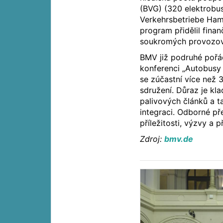
(BVG) (320 elektrobu
Verkehrsbetriebe Ham
program přidělil fina
soukromých provozov
BMV již podruhé poř
konferenci „Autobusy 
se zúčastní více než 
sdružení. Důraz je kl
palivových článků a t
integraci. Odborné př
příležitosti, výzvy a
Zdroj:
bmv.de