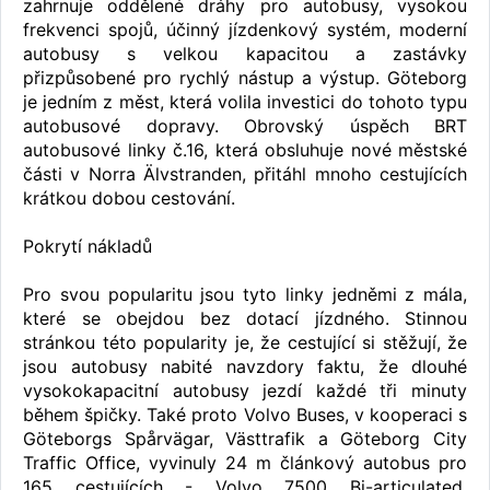
zahrnuje oddělené dráhy pro autobusy, vysokou
frekvenci spojů, účinný jízdenkový systém, moderní
autobusy s velkou kapacitou a zastávky
přizpůsobené pro rychlý nástup a výstup. Göteborg
je jedním z měst, která volila investici do tohoto typu
autobusové dopravy. Obrovský úspěch BRT
autobusové linky č.16, která obsluhuje nové městské
části v Norra Älvstranden, přitáhl mnoho cestujících
krátkou dobou cestování.
Pokrytí nákladů
Pro svou popularitu jsou tyto linky jedněmi z mála,
které se obejdou bez dotací jízdného. Stinnou
stránkou této popularity je, že cestující si stěžují, že
jsou autobusy nabité navzdory faktu, že dlouhé
vysokokapacitní autobusy jezdí každé tři minuty
během špičky. Také proto Volvo Buses, v kooperaci s
Göteborgs Spårvägar, Västtrafik a Göteborg City
Traffic Office, vyvinuly 24 m článkový autobus pro
165 cestujících - Volvo 7500 Bi-articulated.