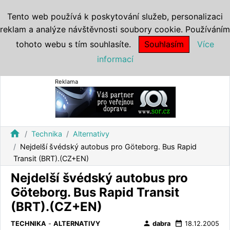
Tento web používá k poskytování služeb, personalizaci
reklam a analýze návštěvnosti soubory cookie. Používáním
tohoto webu s tím souhlasíte.
Souhlasím
Více
informací
Reklama
home
Technika
Alternativy
Nejdelší švédský autobus pro Göteborg. Bus Rapid
Transit (BRT).(CZ+EN)
Nejdelší švédský autobus pro
Göteborg. Bus Rapid Transit
(BRT).(CZ+EN)
person
date_range
TECHNIKA
-
ALTERNATIVY
dabra
18.12.2005