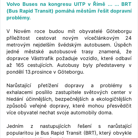
Volvo Buses na kongresu UITP v Římě ... ... BRT
(Bus Rapid Transit) pomáhá městům řešit dopravní
problémy.
V Novém roce budou mít obyvatelé Göteborgu
příležitost cestovat novým vícečlánkovým 24
metrovým nejdelším švédským autobusem. Úspěch
jedné městské autobusové trasy znamená, že
dopravce Västtrafik požaduje vozidlo, které odbaví
až 165 cestujících. Autobusy byly představeny v
pondělí 13.prosince v Göteborgu.
Narůstající přetížení dopravy a problémy s
exhalacemi posílilo zastupitele světových center v
hledání účinnějších, bezpečnějších a ekologičtějších
způsobů veřejné dopravy, které mohou přesvědčit
více obyvatel nechat svoje automobily doma.
Jedním z nastupujících řešení s narůstající
popularitou je Bus Rapid Transit (BRT), který obvykle