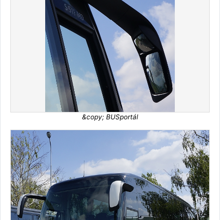
&copy; BUSportál