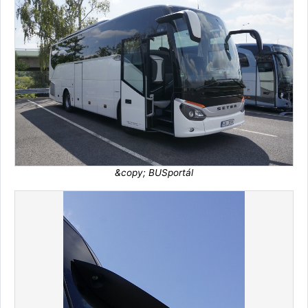
&copy; BUSportál