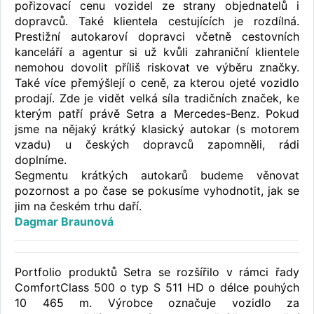
pořizovací cenu vozidel ze strany objednatelů i
dopravců. Také klientela cestujících je rozdílná.
Prestižní autokaroví dopravci včetně cestovních
kanceláří a agentur si už kvůli zahraniční klientele
nemohou dovolit příliš riskovat ve výběru značky.
Také více přemýšlejí o ceně, za kterou ojeté vozidlo
prodají. Zde je vidět velká síla tradičních značek, ke
kterým patří právě Setra a Mercedes-Benz. Pokud
jsme na nějaký krátký klasický autokar (s motorem
vzadu) u českých dopravců zapomněli, rádi
doplníme.
Segmentu krátkých autokarů budeme věnovat
pozornost a po čase se pokusíme vyhodnotit, jak se
jim na českém trhu daří.
Dagmar Braunová
Portfolio produktů Setra se rozšířilo v rámci řady
ComfortClass 500 o typ S 511 HD o délce pouhých
10 465 m. Výrobce označuje vozidlo za