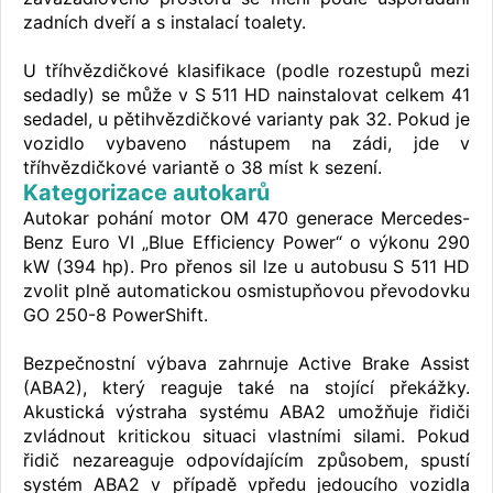
zadních dveří a s instalací toalety.
U tříhvězdičkové klasifikace (podle rozestupů mezi
sedadly) se může v S 511 HD nainstalovat celkem 41
sedadel, u pětihvězdičkové varianty pak 32. Pokud je
vozidlo vybaveno nástupem na zádi, jde v
tříhvězdičkové variantě o 38 míst k sezení.
Kategorizace autokarů
Autokar pohání motor OM 470 generace Mercedes-
Benz Euro VI „Blue Efficiency Power“ o výkonu 290
kW (394 hp). Pro přenos sil lze u autobusu S 511 HD
zvolit plně automatickou osmistupňovou převodovku
GO 250-8 PowerShift.
Bezpečnostní výbava zahrnuje Active Brake Assist
(ABA2), který reaguje také na stojící překážky.
Akustická výstraha systému ABA2 umožňuje řidiči
zvládnout kritickou situaci vlastními silami. Pokud
řidič nezareaguje odpovídajícím způsobem, spustí
systém ABA2 v případě vpředu jedoucího vozidla