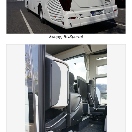
&copy; BUSportál