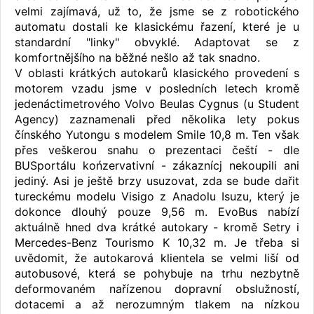
velmi zajímavá, už to, že jsme se z robotického
automatu dostali ke klasickému řazení, které je u
standardní "linky" obvyklé. Adaptovat se z
komfortnějšího na běžné nešlo až tak snadno.
V oblasti krátkých autokarů klasického provedení s
motorem vzadu jsme v posledních letech kromě
jedenáctimetrového Volvo Beulas Cygnus (u Student
Agency) zaznamenali před několika lety pokus
čínského Yutongu s modelem Smile 10,8 m. Ten však
přes veškerou snahu o prezentaci čeští - dle
BUSportálu końzervativní - zákaznícj nekoupili ani
jediný. Asi je ještě brzy usuzovat, zda se bude dařit
tureckému modelu Visigo z Anadolu Isuzu, který je
dokonce dlouhý pouze 9,56 m. EvoBus nabízí
aktuálně hned dva krátké autokary - kromě Setry i
Mercedes-Benz Tourismo K 10,32 m. Je třeba si
uvědomit, že autokarová klientela se velmi liší od
autobusové, která se pohybuje na trhu nezbytně
deformovaném nařízenou dopravní obslužností,
dotacemi a až nerozumným tlakem na nízkou