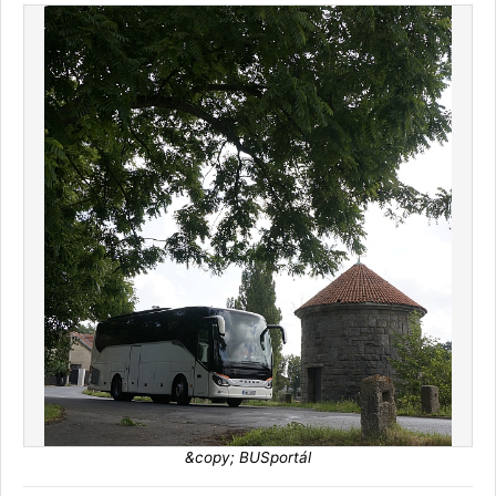
&copy; BUSportál