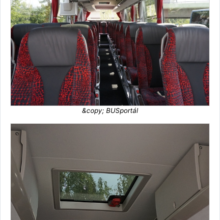
&copy; BUSportál