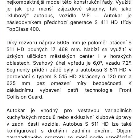
nejkompaktnější model této konstrukční řady. Využití
je jak pro menší zájezdové skupiny, tak jako
"klubový" autobus, vozidlo VIP ... Autokar je
následovníkem předchozí generace S 411 HD třídy
TopClass 400.
Díky rozvoru náprav 5005 mm je poloměr otáčení S
511 HD pouhých 17 468 mm. Nabízí se využití v
úzkých uličkách městských center i v horských
oblastech. Svahový úhel vpředu je 6,0°, vzadu 7,2°.
Segmenty přídě i zádě byly u autobusu S 511 HD v
porovnání s typem S 515 HD zkráceny o 120 mm a
625 mm bez omezení míry bezpečnosti. K
základnímu vybavení patří technologie Front
Collision Guard.
Autokar je vhodný pro vestavbu variabilních
kuchyňských modulů nebo exkluzivní klubové úpravy
v zadní části vozidla. Autobus S 511 HD lze také
konfigurovat s druhými zadními dveřmi. Objem
zavazadlového prostoru se mění podle uspořádání