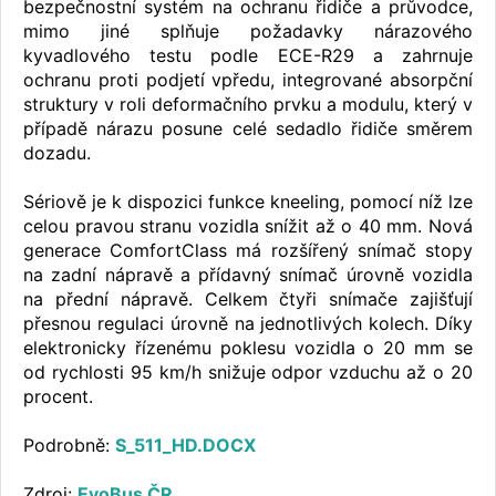
bezpečnostní systém na ochranu řidiče a průvodce,
mimo jiné splňuje požadavky nárazového
kyvadlového testu podle ECE-R29 a zahrnuje
ochranu proti podjetí vpředu, integrované absorpční
struktury v roli deformačního prvku a modulu, který v
případě nárazu posune celé sedadlo řidiče směrem
dozadu.
Sériově je k dispozici funkce kneeling, pomocí níž lze
celou pravou stranu vozidla snížit až o 40 mm. Nová
generace ComfortClass má rozšířený snímač stopy
na zadní nápravě a přídavný snímač úrovně vozidla
na přední nápravě. Celkem čtyři snímače zajišťují
přesnou regulaci úrovně na jednotlivých kolech. Díky
elektronicky řízenému poklesu vozidla o 20 mm se
od rychlosti 95 km/h snižuje odpor vzduchu až o 20
procent.
Podrobně:
S_511_HD.DOCX
Zdroj:
EvoBus ČR