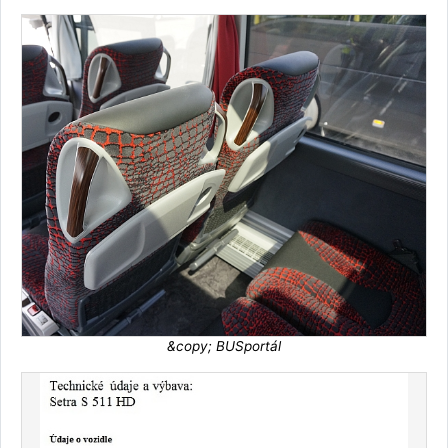
&copy; BUSportál