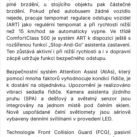
plné brzdění, u stojícího objektu pak částečné
brzdění. Pokud před autobusem žádné vozidlo
nejede, pracuje tempomat regulace odstupu vozidel
(ART) jako regulérní tempomat a při rychlosti nižší
než 15 km/hod se automaticky vypne. Ve třídě
ComfortClass 500 je systém ART k dispozici ještě s
rozšířenou funkcí „Stop-And-Go“ asistenta zastavení.
Ten zůstává aktivní i při nižší rychlosti a i v dopravní
zácpě udržuje funkci bezpečného odstupu.
Bezpečnostní systém Attention Assist (AtAs), který
pomocí mnoha faktorů vyhodnocuje kondici řídiče, je
k dostání na objednávku. Upozornění je realizováno
vibraci sedadla řidiče. Kamera asistenta jízdního
pruhu (SPA) a dešťový a světelný senzor jsou
integrovány na jednom místě pod čelním sklem.
Nově uspořádané čelní světlomety jsou sériově
vybaveny denními svítilnami v provedení LED.
Technologie Front Collision Guard (FCG), pasivní