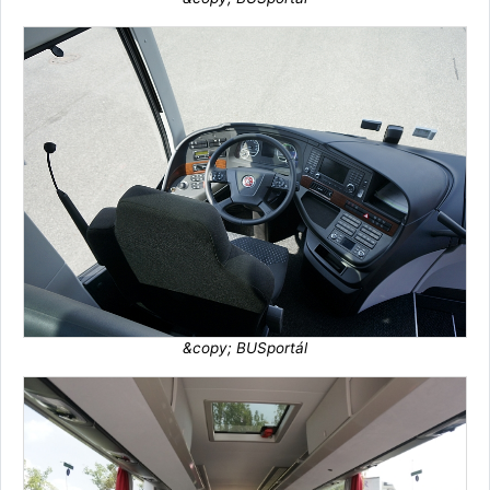
&copy; BUSportál