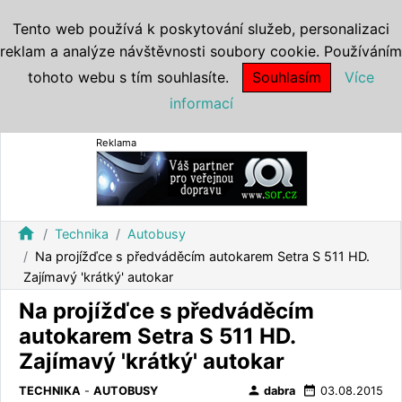
Tento web používá k poskytování služeb, personalizaci
reklam a analýze návštěvnosti soubory cookie. Používáním
tohoto webu s tím souhlasíte.
Souhlasím
Více
informací
Reklama
home
Technika
Autobusy
Na projížďce s předváděcím autokarem Setra S 511 HD.
Zajímavý 'krátký' autokar
Na projížďce s předváděcím
autokarem Setra S 511 HD.
Zajímavý 'krátký' autokar
person
date_range
TECHNIKA
-
AUTOBUSY
dabra
03.08.2015