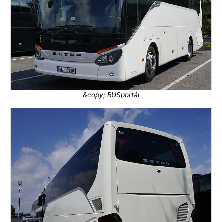
&copy; BUSportál