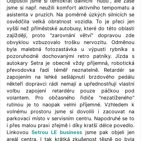
Odpustili jsme si tentokrát dálniční "nudu", ale zase
jsme si např. neužili komfort aktivního tempomatu a
asistenta v pruzích. Na poměrně úzkých silnicích se
osvědčila velká obratnost vozidla. To je přeci jen
vyšší než příměstské autobusy, které do této oblasti
zajíždějí, proto "zarovnání větví" dopravou zde
obvyklou vzbuzovalo trošku nervozitu. Odměnou
byla malebná fotozastávka u výpusti rybníka s
pozoruhodně dochovanými retro patníky. Jízda s
autokary Setra je obecně vždy příjemná, robotická
převodovka řadí téměř neznatelně. Retardér se
zapojením na lehké sešlápnutí brzdového pedálu
někteří dopravci rádi nemají a upřednostňují vlastní
volbu zapojení retardéru pouze páčkou pod
volantem. Pro občasného řidiče "nezatíženého"
rutinou je to naopak velmi příjemné. Vzhledem k
volnému prostoru jsme si dovolili i zacouvat na
parkovací místo v servisním centru. Napodruhé se to
i přes malou praxi zřejmě i díky kratší délce povedlo.
Linkovou
Setrou LE business
jsme pak objeli jen
areál centra. I tak krátká zkušenost těsně po byla