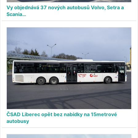
Vy objednává 37 nových autobusů Volvo, Setra a
Scania…
ČSAD Liberec opět bez nabídky na 15metrové
autobusy