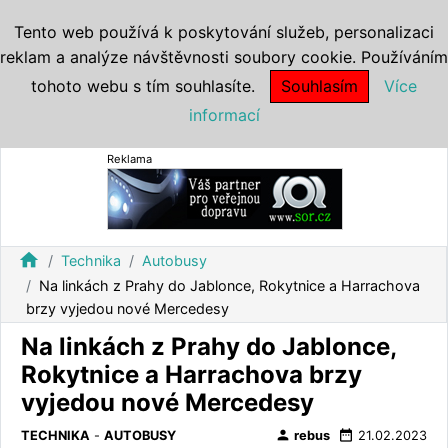
Tento web používá k poskytování služeb, personalizaci
reklam a analýze návštěvnosti soubory cookie. Používáním
tohoto webu s tím souhlasíte.
Souhlasím
Více
informací
Reklama
home
Technika
Autobusy
Na linkách z Prahy do Jablonce, Rokytnice a Harrachova
brzy vyjedou nové Mercedesy
Na linkách z Prahy do Jablonce,
Rokytnice a Harrachova brzy
vyjedou nové Mercedesy
person
date_range
TECHNIKA
-
AUTOBUSY
rebus
21.02.2023