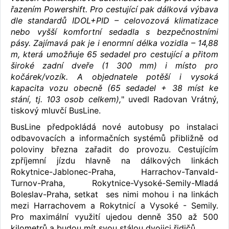
řazením Powershift. Pro cestující pak dálková výbava
dle standardů IDOL+PID – celovozová klimatizace
nebo vyšší komfortní sedadla s bezpečnostními
pásy. Zajímavá pak je i enormní délka vozidla – 14,88
m, která umožňuje 65 sedadel pro cestující a přitom
široké zadní dveře (1 300 mm) i místo pro
kočárek/vozík. A objednatele potěší i vysoká
kapacita vozu obecně (65 sedadel + 38 míst ke
stání, tj. 103 osob celkem),
" uvedl Radovan Vrátný,
tiskový mluvčí BusLine.
BusLine předpokládá nové autobusy po instalaci
odbavovacích a informačních systémů přibližně od
poloviny března zařadit do provozu. Cestujícím
zpříjemní jízdu hlavně na dálkových linkách
Rokytnice-Jablonec-Praha, Harrachov-Tanvald-
Turnov-Praha, Rokytnice-Vysoké-Semily-Mladá
Boleslav-Praha, setkat ses nimi mohou i na linkách
mezi Harrachovem a Rokytnicí a Vysoké - Semily.
Pro maximální využití ujedou denně 350 až 500
kilometrů a budou mít svou stálou dvojici řidičů.