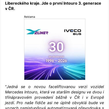
Libereckého kraje. Jde o první Intouro 3. generace
v ČR.
Reklama
"
Jedná se o novou faceliftovanou verzi vozidel
Mercedes Intouro, která ve starším designu ve dvou i
třínápravovém provedení běžně v ČR i v Evropě
jezdí. Pro naše řidiče asi ne úplně obvyklá bude ve
vozech osmistupňová automatizovaná převodovka s