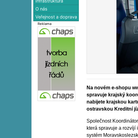
Infrastruktura
O nás
Veřejnost a doprava
Reklama
Na novém e-shopu www
spravuje krajský koor
nabijete krajskou kar
ostravskou Kreditní j
Společnost Koordinátor
která spravuje a rozvíjí
systém Moravskoslezsk