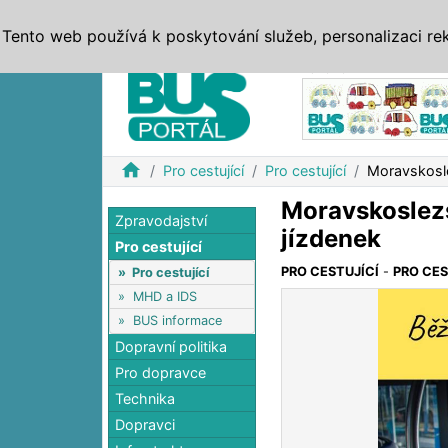
ZPRÁVY
JÍZDNÍ ŘÁDY
MHD, IDS
BUSY
SERV
Tento web používá k poskytování služeb, personalizaci re
Reklama
home
Pro cestující
Pro cestující
Moravskosle
Moravskoslezs
Zpravodajství
jízdenek
Pro cestující
PRO CESTUJÍCÍ
-
PRO CES
»
Pro cestující
»
MHD a IDS
»
BUS informace
Dopravní politika
Pro dopravce
Technika
Dopravci