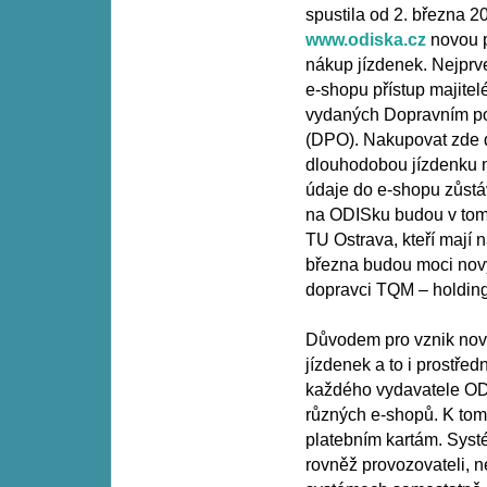
spustila od 2. března 
www.odiska.cz
novou 
nákup jízdenek. Nejprv
e-shopu přístup majite
vydaných Dopravním po
(DPO). Nakupovat zde dl
dlouhodobou jízdenku n
údaje do e-shopu zůstá
na ODISku budou v tom
TU Ostrava, kteří mají
března budou moci nový 
dopravci TQM – holding
Důvodem pro vznik nové
jízdenek a to i prostřed
každého vydavatele ODI
různých e-shopů. K tom
platebním kartám. Syst
rovněž provozovateli, 