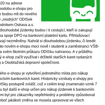
2020 na adrese
podobu e-shopu pro
e budou mít do nového
lé „modrých“ ODISek
dnikem Ostrava a.s.
ouhodobé jízdenky budou i ti cestující, kteří si zakupují
a spoje DPO na bankovní platební kartu. Přihlašovací
vají nezměněny. Nahrát si dlouhodobou jízdenku, či kredit
to novém e-shopu moci nově i studenti a zaměstnanci VŠB-
 na svém školním průkazu ODISku nahranou. A v průběhu
e-shop začít využívat i držitelé starších karet vydaných
 a Osoblažská dopravní společnost.
ho e-shopu je vytvoření jednotného místa pro nákup
nictvím bankovních karet. Historicky vznikaly e-shopy pro
Sky postupně zvlášť, což v celém kraji znamenalo vznik 7
u byl další e-shop určen pro nákup jízdenek k bankovním
ém byl pro zákazníky nepřehledný a problémy způsoboval
neboť jakákoli změna se musela upravovat ve všech