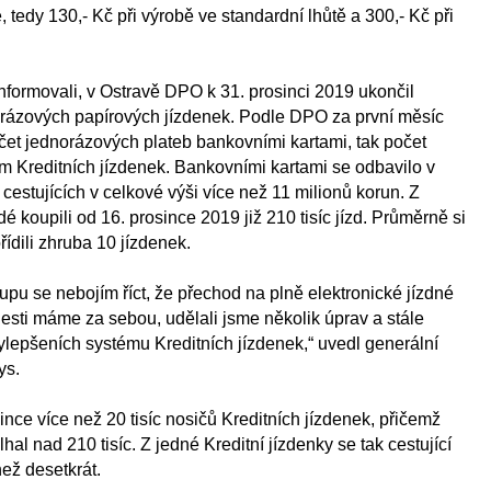
 tedy 130,- Kč při výrobě ve standardní lhůtě a 300,- Kč při
 informovali, v Ostravě DPO k 31. prosinci 2019 ukončil
orázových papírových jízdenek. Podle DPO za první měsíc
čet jednorázových plateb bankovními kartami, tak počet
m Kreditních jízdenek. Bankovními kartami se odbavilo v
 cestujících v celkové výši více než 11 milionů korun. Z
idé koupili od 16. prosince 2019 již 210 tisíc jízd. Průměrně si
řídili zhruba 10 jízdenek.
pu se nebojím říct, že přechod na plně elektronické jízdné
lesti máme za sebou, udělali jsme několik úprav a stále
ylepšeních systému Kreditních jízdenek,“ uvedl generální
ys.
nce více než 20 tisíc nosičů Kreditních jízdenek, přičemž
al nad 210 tisíc. Z jedné Kreditní jízdenky se tak cestující
ež desetkrát.