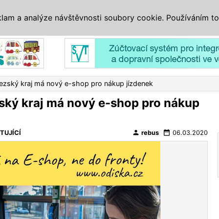
IS
ALTERNATIVY
VETERÁNI
SYSTÉMY
VELETRHY
AKCE
I
klam a analýze návštěvnosti soubory cookie. Používáním to
Reklama
zský kraj má nový e-shop pro nákup jízdenek
ký kraj má nový e-shop pro nákup
person
date_range
TUJÍCÍ
rebus
06.03.2020