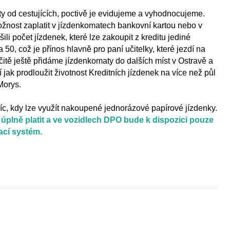
y od cestujících, poctivě je evidujeme a vyhodnocujeme.
možnost zaplatit v jízdenkomatech bankovní kartou nebo v
li počet jízdenek, které lze zakoupit z kreditu jediné
a 50, což je přínos hlavně pro paní učitelky, které jezdí na
rčitě ještě přidáme jízdenkomaty do dalších míst v Ostravě a
jak prodloužit životnost Kreditních jízdenek na více než půl
 Morys.
íc, kdy lze využít nakoupené jednorázové papírové jízdenky.
úplně platit a ve vozidlech DPO bude k dispozici pouze
ací systém.