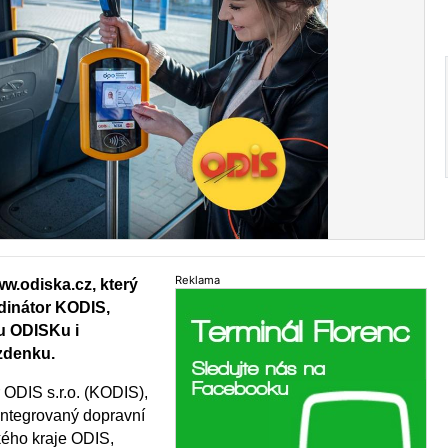
Reklama
.odiska.cz, který
dinátor KODIS,
tu ODISKu i
ízdenku.
 ODIS s.r.o. (KODIS),
 integrovaný dopravní
ého kraje ODIS,