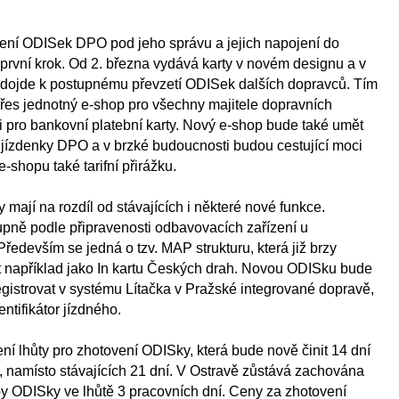
ení ODISek DPO pod jeho správu a jejich napojení do
rvní krok. Od 2. března vydává karty v novém designu a v
 dojde k postupnému převzetí ODISek dalších dopravců. Tím
es jednotný e-shop pro všechny majitele dopravních
i pro bankovní platební karty. Nový e-shop bude také umět
jízdenky DPO a v brzké budoucnosti budou cestující moci
e-shopu také tarifní přirážku.
ají na rozdíl od stávajících i některé nové funkce.
pně podle připravenosti odbavovacích zařízení u
Především se jedná o tzv. MAP strukturu, která již brzy
ít například jako In kartu Českých drah. Novou ODISku bude
gistrovat v systému Lítačka v Pražské integrované dopravě,
entifikátor jízdného.
ní lhůty pro zhotovení ODISky, která bude nově činit 14 dní
, namísto stávajících 21 dní. V Ostravě zůstává zachována
y ODISky ve lhůtě 3 pracovních dní. Ceny za zhotovení