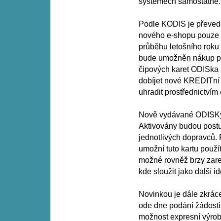
systémech samostatně.
Podle KODIS je převed
nového e-shopu pouze p
průběhu letošního roku
bude umožněn nákup př
čipových karet ODISka 
dobíjet nové KREDITní 
uhradit prostřednictvím 
Nově vydávané ODISKy m
Aktivovány budou postu
jednotlivých dopravců. 
umožní tuto kartu použ
možné rovněž brzy zare
kde sloužit jako další id
Novinkou je dále zkráce
ode dne podání žádosti
možnost expresní výrob