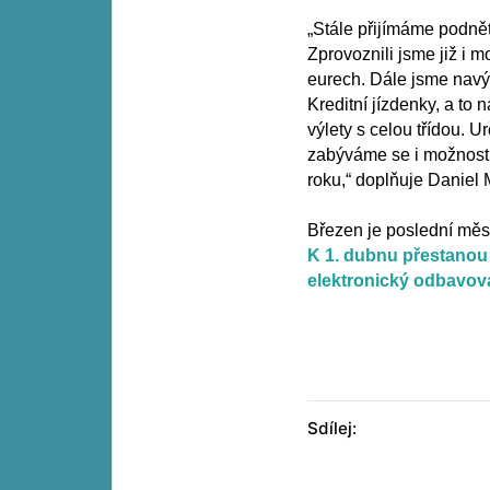
„Stále přijímáme podnět
Zprovoznili jsme již i 
eurech. Dále jsme navýši
Kreditní jízdenky, a to n
výlety s celou třídou. U
zabýváme se i možností 
roku,“ doplňuje Daniel
Březen je poslední měs
K 1. dubnu přestanou 
elektronický odbavov
Sdílej: