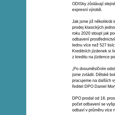
ODISky zůstávají stejné,
expresní výrobě.
Jak jsme již několikrát
prodej klasických jedn
roku 2020 stoupl jak po
odbavení prostřednictví
lednu více než 527 tisíc
Kreditních jízdenek si l
z kreditu na jízdence po
„Po dvouměsíčním odstu
jsme zvládli. Dětské bo
pracujeme na dalších v
ředitel DPO Daniel Mor
DPO prodal od 16. prosi
počet odbavení se vyšplh
odbaví v průměru více n