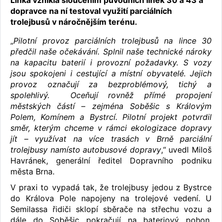
Linka vznikla sloučením původních linek 30 a 43 a
dopravce na ní testoval využití parciálních
trolejbusů v náročnějším terénu.
„
Pilotní provoz parciálních trolejbusů na lince 30
předčil naše očekávání. Splnil naše technické nároky
na kapacitu baterií i provozní požadavky. S vozy
jsou spokojeni i cestující a místní obyvatelé. Jejich
provoz označují za bezproblémový, tichý a
spolehlivý. Oceňují rovněž přímé propojení
městských částí – zejména Soběšic s Královým
Polem, Komínem a Bystrcí. Pilotní projekt potvrdil
směr, kterým chceme v rámci ekologizace dopravy
jít – využívat na více trasách v Brně parciální
trolejbusy namísto autobusové dopravy
,“ uvedl Miloš
Havránek, generální ředitel Dopravního podniku
města Brna.
V praxi to vypadá tak, že trolejbusy jedou z Bystrce
do Králova Pole napojeny na trolejové vedení. U
Semilassa řidiči sklopí sběrače na střechu vozu a
dále do Soběšic pokračují na bateriový pohon.