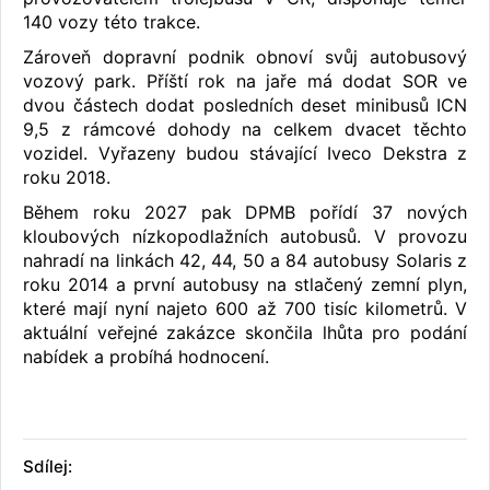
140 vozy této trakce.
Zároveň dopravní podnik obnoví svůj autobusový
vozový park. Příští rok na jaře má dodat SOR ve
dvou částech dodat posledních deset minibusů ICN
9,5 z rámcové dohody na celkem dvacet těchto
vozidel. Vyřazeny budou stávající Iveco Dekstra z
roku 2018.
Během roku 2027 pak DPMB pořídí 37 nových
kloubových nízkopodlažních autobusů. V provozu
nahradí na linkách 42, 44, 50 a 84 autobusy Solaris z
roku 2014 a první autobusy na stlačený zemní plyn,
které mají nyní najeto 600 až 700 tisíc kilometrů. V
aktuální veřejné zakázce skončila lhůta pro podání
nabídek a probíhá hodnocení.
Sdílej: