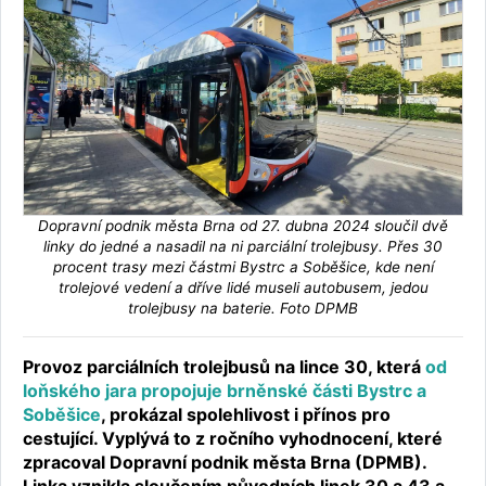
Dopravní podnik města Brna od 27. dubna 2024 sloučil dvě
linky do jedné a nasadil na ni parciální trolejbusy. Přes 30
procent trasy mezi částmi Bystrc a Soběšice, kde není
trolejové vedení a dříve lidé museli autobusem, jedou
trolejbusy na baterie. Foto DPMB
Provoz parciálních trolejbusů na lince 30, která
od
loňského jara propojuje brněnské části Bystrc a
Soběšice
, prokázal spolehlivost i přínos pro
cestující. Vyplývá to z ročního vyhodnocení, které
zpracoval Dopravní podnik města Brna (DPMB).