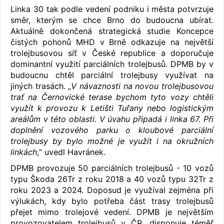
Linka 30 tak podle vedení podniku i města potvrzuje
směr, kterým se chce Brno do budoucna ubírat.
Aktuálně dokončená strategická studie Koncepce
čistých pohonů MHD v Brně odkazuje na největší
trolejbusovou síť v České republice a doporučuje
dominantní využití parciálních trolejbusů. DPMB by v
budoucnu chtěl parciální trolejbusy využívat na
jiných trasách. „
V návaznosti na novou trolejbusovou
trať na Černovické terase bychom tyto vozy chtěli
využít k provozu k Letišti Tuřany nebo logistickým
areálům v této oblasti. V úvahu připadá i linka 67. Při
doplnění vozového parku o kloubové parciální
trolejbusy by bylo možné je využít i na okružních
linkách
,“ uvedl Havránek.
DPMB provozuje 50 parciálních trolejbusů - 10 vozů
typu Škoda 26Tr z roku 2018 a 40 vozů typu 32Tr z
roku 2023 a 2024. Doposud je využíval zejména při
výlukách, kdy bylo potřeba část trasy trolejbusů
přejet mimo trolejové vedení. DPMB je největším
provozovatelem trolejbusů v ČR, disponuje téměř