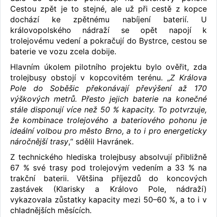
Cestou zpět je to stejné, ale už při cestě z kopce
dochází ke zpětnému nabíjení baterií. U
královopolského nádraží se opět napojí k
trolejovému vedení a pokračují do Bystrce, cestou se
baterie ve vozu zcela dobije.
Hlavním úkolem pilotního projektu bylo ověřit, zda
trolejbusy obstojí v kopcovitém terénu. „
Z Králova
Pole do Soběšic překonávají převýšení až 170
výškových metrů. Přesto jejich baterie na konečné
stále disponují více než 50 % kapacity. To potvrzuje,
že kombinace trolejového a bateriového pohonu je
ideální volbou pro město Brno, a to i pro energeticky
náročnější trasy
,“ sdělil Havránek.
Z technického hlediska trolejbusy absolvují přibližně
67 % své trasy pod trolejovým vedením a 33 % na
trakční baterii. Většina příjezdů do koncových
zastávek (Klarisky a Královo Pole, nádraží)
vykazovala zůstatky kapacity mezi 50–60 %, a to i v
chladnějších měsících.