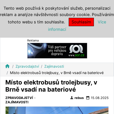
Tento web používá k poskytování služeb, personalizaci
reklam a analýze návštěvnosti soubory cookie. Používáním
tohoto webu s tím souhlasíte.
Souhlasím
Více
informací
Reklama
home
Zpravodajství
Zajímavosti
Místo elektrobusů trolejbusy, v Brně vsadí na bateriové
Místo elektrobusů trolejbusy, v
Brně vsadí na bateriové
person
date_range
ZPRAVODAJSTVÍ
-
rebus
15.08.2025
ZAJÍMAVOSTI