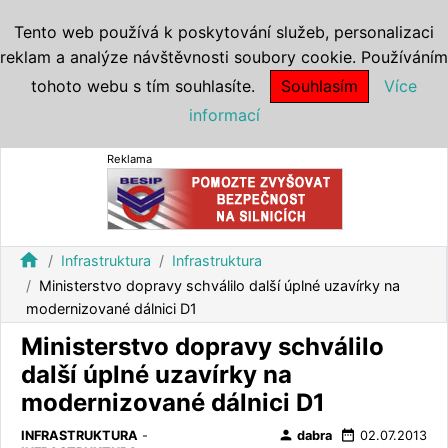
Tento web používá k poskytování služeb, personalizaci
reklam a analýze návštěvnosti soubory cookie. Používáním
tohoto webu s tím souhlasíte.
Souhlasím
Více
informací
Reklama
home
Infrastruktura
Infrastruktura
Ministerstvo dopravy schválilo další úplné uzavírky na
modernizované dálnici D1
Ministerstvo dopravy schválilo
další úplné uzavírky na
modernizované dálnici D1
person
date_range
INFRASTRUKTURA
-
dabra
02.07.2013