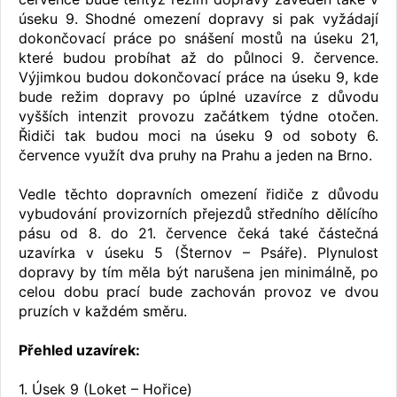
úseku 9. Shodné omezení dopravy si pak vyžádají
dokončovací práce po snášení mostů na úseku 21,
které budou probíhat až do půlnoci 9. července.
Výjimkou budou dokončovací práce na úseku 9, kde
bude režim dopravy po úplné uzavírce z důvodu
vyšších intenzit provozu začátkem týdne otočen.
Řidiči tak budou moci na úseku 9 od soboty 6.
července využít dva pruhy na Prahu a jeden na Brno.
Vedle těchto dopravních omezení řidiče z důvodu
vybudování provizorních přejezdů středního dělícího
pásu od 8. do 21. července čeká také částečná
uzavírka v úseku 5 (Šternov – Psáře). Plynulost
dopravy by tím měla být narušena jen minimálně, po
celou dobu prací bude zachován provoz ve dvou
pruzích v každém směru.
Přehled uzavírek:
1. Úsek 9 (Loket – Hořice)