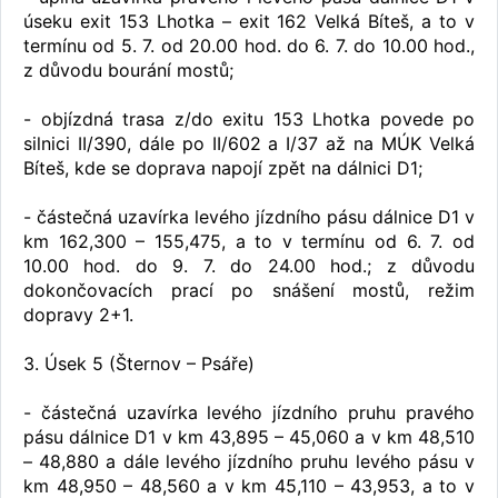
úseku exit 153 Lhotka – exit 162 Velká Bíteš, a to v
termínu od 5. 7. od 20.00 hod. do 6. 7. do 10.00 hod.,
z důvodu bourání mostů;
- objízdná trasa z/do exitu 153 Lhotka povede po
silnici II/390, dále po II/602 a I/37 až na MÚK Velká
Bíteš, kde se doprava napojí zpět na dálnici D1;
- částečná uzavírka levého jízdního pásu dálnice D1 v
km 162,300 – 155,475, a to v termínu od 6. 7. od
10.00 hod. do 9. 7. do 24.00 hod.; z důvodu
dokončovacích prací po snášení mostů, režim
dopravy 2+1.
3. Úsek 5 (Šternov – Psáře)
- částečná uzavírka levého jízdního pruhu pravého
pásu dálnice D1 v km 43,895 – 45,060 a v km 48,510
– 48,880 a dále levého jízdního pruhu levého pásu v
km 48,950 – 48,560 a v km 45,110 – 43,953, a to v