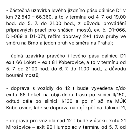
- částečná uzavírka levého jízdního pásu dálnice D1 v
km 72,540 – 66,360, a to v termínu od 4. 7. od 19.00
hod. do 5. 7. do 21.00 hod., z důvodu provádění
přípravných prací pro snášení mostů, ev. č. D1-066,
D1-069 a D1-071, režim dopravy 2+1 (dva pruhy ve
směru na Brno a jeden pruh ve směru na Prahu);
- úplná uzavírka pravého i levého pásu dálnice D1
exit 66 Loket – exit 81 Koberovice, a to v termínu od
5. 7. od 21.00 hod. do 6. 7. do 11.00 hod., z důvodu
bourání mostů;
- doprava s vozidly do 12 t bude vyvedena z/do
exitu 66 Loket na objízdnou trasu po silnici II/150,
odtud dále po silnici II/130 a po ní až na MÚK
Koberovice, kde se doprava napojí zpět na dálnici D1,
- doprava pro vozidla nad 12 t bude v úseku exitu 21
Mirošovice – exit 90 Humpolec v termínu od 5. 7. od