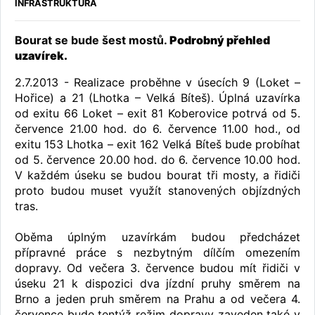
INFRASTRUKTURA
Bourat se bude šest mostů.
Podrobný přehled
uzavírek.
2.7.2013 - Realizace proběhne v úsecích 9 (Loket –
Hořice) a 21 (Lhotka – Velká Bíteš). Úplná uzavírka
od exitu 66 Loket – exit 81 Koberovice potrvá od 5.
července 21.00 hod. do 6. července 11.00 hod., od
exitu 153 Lhotka – exit 162 Velká Bíteš bude probíhat
od 5. července 20.00 hod. do 6. července 10.00 hod.
V každém úseku se budou bourat tři mosty, a řidiči
proto budou muset využít stanovených objízdných
tras.
Oběma úplným uzavírkám budou předcházet
přípravné práce s nezbytným dílčím omezením
dopravy. Od večera 3. července budou mít řidiči v
úseku 21 k dispozici dva jízdní pruhy směrem na
Brno a jeden pruh směrem na Prahu a od večera 4.
července bude tentýž režim dopravy zaveden také v