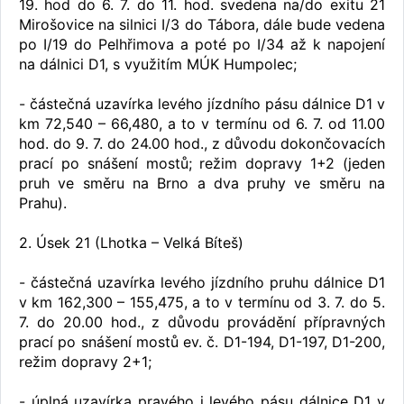
19. hod do 6. 7. do 11. hod. svedena na/do exitu 21
Mirošovice na silnici I/3 do Tábora, dále bude vedena
po I/19 do Pelhřimova a poté po I/34 až k napojení
na dálnici D1, s využitím MÚK Humpolec;
- částečná uzavírka levého jízdního pásu dálnice D1 v
km 72,540 – 66,480, a to v termínu od 6. 7. od 11.00
hod. do 9. 7. do 24.00 hod., z důvodu dokončovacích
prací po snášení mostů; režim dopravy 1+2 (jeden
pruh ve směru na Brno a dva pruhy ve směru na
Prahu).
2. Úsek 21 (Lhotka – Velká Bíteš)
- částečná uzavírka levého jízdního pruhu dálnice D1
v km 162,300 – 155,475, a to v termínu od 3. 7. do 5.
7. do 20.00 hod., z důvodu provádění přípravných
prací po snášení mostů ev. č. D1-194, D1-197, D1-200,
režim dopravy 2+1;
- úplná uzavírka pravého i levého pásu dálnice D1 v