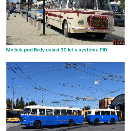
Mníšek pod Brdy oslaví 30 let v systému PID