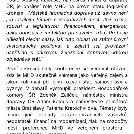
ČR, je posílení role MHD na úrovni státu logickým
krokem. „
Městská hromadná doprava už dávno není
jen lokálním tématem jednotlivých měst. Její rozvoj
souvisí s legislativou, financováním, energetikou,
dekarbonizací i mobilitou pracovního trhu. Proto je
důležité hledat cesty, jak tuto oblast na státní úrovni
systematicky posilovat a zajistit její provázání
například s dálkovou železniční dopravou, kterou
objednává stát
.“
První diskusní blok konference se věnoval otázce,
zda je MHD skutečně vnímána jako veřejný zájem a
jakou roli mají při jejím rozvoji stát, samosprávy a
byznys. V debatě vystoupili prezident Hospodářské
komory ČR Zdeněk Zajíček, náměstek ministra
dopravy ČR Adam Kalous a náměstkyně primátora
města Bratislavy Tatiana Kratochvílová. Tématy byly
mimo jiné dopady dekarbonizačních závazků,
nedostatek financí na modernizaci, tlak na rozpočty
měst, preference MHD ve veřejném prostoru i