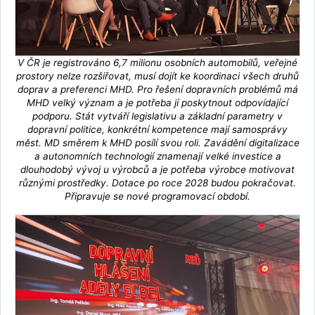
V ČR je registrováno 6,7 milionu osobních automobilů, veřejné
prostory nelze rozšiřovat, musí dojít ke koordinaci všech druhů
doprav a preferenci MHD. Pro řešení dopravních problémů má
MHD velký význam a je potřeba jí poskytnout odpovídající
podporu. Stát vytváří legislativu a základní parametry v
dopravní politice, konkrétní kompetence mají samosprávy
měst. MD směrem k MHD posílí svou roli. Zavádění digitalizace
a autonomních technologií znamenají velké investice a
dlouhodobý vývoj u výrobců a je potřeba výrobce motivovat
různými prostředky. Dotace po roce 2028 budou pokračovat.
Připravuje se nové programovací období.