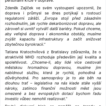
personální krize v dopravě.
Zdeněk Zajíček ve svém vystoupení upozornil, že
doprava i průmysl se dnes potýkají s rostoucí
regulatorní zátěží. „
Evropa stojí před zásadním
rozhodnutím, jak rychle dekarbonizovat dopravu, ale
zároveň si uvnitř vytváří další bariéry. Pokud chceme,
aby veřejná doprava i ekonomika obstály, musíme
zvýšit kapacitu infrastruktury a začít snižovat
zbytečnou byrokracii
.“
Tatiana Kratochvílová z Bratislavy zdůraznila, že o
atraktivitě MHD rozhoduje především její kvalita a
spolehlivost. „
Chceme-li, aby lidé více cestovali
městskou hromadnou dopravou, musíme jim
nabídnout službu, která je rychlá, pohodlná a
důvěryhodná. Pro samosprávy je to ale běh na
dlouhou trať – legislativa na nás klade stále vyšší
nároky, zatímco finanční možnosti měst jsou
omezené a bez evropských dotací bychom řadu
investic vůbec nemohli realizovat
.“