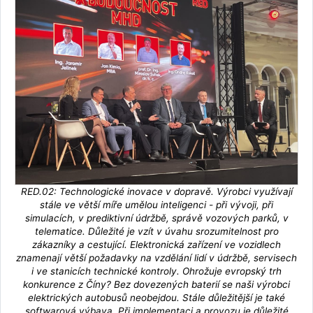
RED.02: Technologické inovace v dopravě. Výrobci využívají
stále ve větší míře umělou inteligenci - při vývoji, při
simulacích, v prediktivní údržbě, správě vozových parků, v
telematice. Důležité je vzít v úvahu srozumitelnost pro
zákazníky a cestující. Elektronická zařízení ve vozidlech
znamenají větší požadavky na vzdělání lidí v údržbě, servisech
i ve stanicích technické kontroly. Ohrožuje evropský trh
konkurence z Číny? Bez dovezených baterií se naši výrobci
elektrických autobusů neobejdou. Stále důležitější je také
softwarová výbava. Při implementaci a provozu je důležité