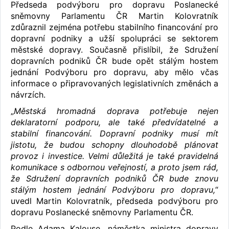
Předseda podvýboru pro dopravu Poslanecké
sněmovny Parlamentu ČR Martin Kolovratník
zdůraznil zejména potřebu stabilního financování pro
dopravní podniky a užší spolupráci se sektorem
městské dopravy. Současně přislíbil, že Sdružení
dopravních podniků ČR bude opět stálým hostem
jednání Podvýboru pro dopravu, aby mělo včas
informace o připravovaných legislativních změnách a
návrzích.
„
Městská hromadná doprava potřebuje nejen
deklaratorní podporu, ale také předvídatelné a
stabilní financování. Dopravní podniky musí mít
jistotu, že budou schopny dlouhodobě plánovat
provoz i investice. Velmi důležitá je také pravidelná
komunikace s odbornou veřejností, a proto jsem rád,
že Sdružení dopravních podniků ČR bude znovu
stálým hostem jednání Podvýboru pro dopravu,
“
uvedl Martin Kolovratník, předseda podvýboru pro
dopravu Poslanecké sněmovny Parlamentu ČR.
Podle Adama Kalouse, náměstka ministra dopravy