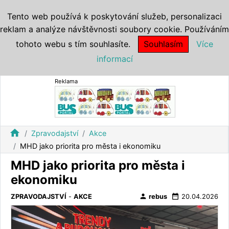
Tento web používá k poskytování služeb, personalizaci
reklam a analýze návštěvnosti soubory cookie. Používáním
tohoto webu s tím souhlasíte.
Souhlasím
Více
informací
Reklama
home
Zpravodajství
Akce
MHD jako priorita pro města i ekonomiku
MHD jako priorita pro města i
ekonomiku
person
date_range
ZPRAVODAJSTVÍ
-
AKCE
rebus
20.04.2026