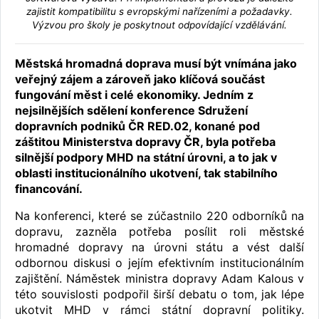
zajistit kompatibilitu s evropskými nařízeními a požadavky.
Výzvou pro školy je poskytnout odpovídající vzdělávání.
Městská hromadná doprava musí být vnímána jako
veřejný zájem a zároveň jako klíčová součást
fungování měst i celé ekonomiky. Jedním z
nejsilnějších sdělení konference Sdružení
dopravních podniků ČR RED.02, konané pod
záštitou Ministerstva dopravy ČR, byla potřeba
silnější podpory MHD na státní úrovni, a to jak v
oblasti institucionálního ukotvení, tak stabilního
financování.
Na konferenci, které se zúčastnilo 220 odborníků na
dopravu, zazněla potřeba posílit roli městské
hromadné dopravy na úrovni státu a vést další
odbornou diskusi o jejím efektivním institucionálním
zajištění. Náměstek ministra dopravy Adam Kalous v
této souvislosti podpořil širší debatu o tom, jak lépe
ukotvit MHD v rámci státní dopravní politiky.