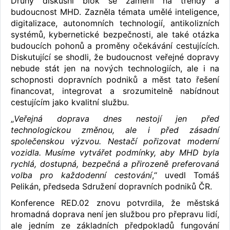
Druhý diskusní blok se zaměřil na trendy a
budoucnost MHD. Zazněla témata umělé inteligence,
digitalizace, autonomních technologií, antikolizních
systémů, kybernetické bezpečnosti, ale také otázka
budoucích pohonů a proměny očekávání cestujících.
Diskutující se shodli, že budoucnost veřejné dopravy
nebude stát jen na nových technologiích, ale i na
schopnosti dopravních podniků a měst tato řešení
financovat, integrovat a srozumitelně nabídnout
cestujícím jako kvalitní službu.
„
Veřejná doprava dnes nestojí jen před
technologickou změnou, ale i před zásadní
společenskou výzvou. Nestačí pořizovat moderní
vozidla. Musíme vytvářet podmínky, aby MHD byla
rychlá, dostupná, bezpečná a přirozeně preferovaná
volba pro každodenní cestování
,“ uvedl Tomáš
Pelikán, předseda Sdružení dopravních podniků ČR.
Konference RED.02 znovu potvrdila, že městská
hromadná doprava není jen službou pro přepravu lidí,
ale jedním ze základních předpokladů fungování