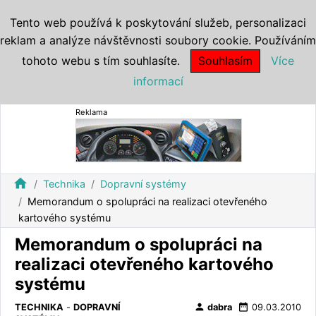
Tento web používá k poskytování služeb, personalizaci
reklam a analýze návštěvnosti soubory cookie. Používáním
tohoto webu s tím souhlasíte.
Souhlasím
Více
informací
Reklama
home
Technika
Dopravní systémy
Memorandum o spolupráci na realizaci otevřeného
kartového systému
Memorandum o spolupráci na
realizaci otevřeného kartového
systému
person
date_range
TECHNIKA
-
DOPRAVNÍ
dabra
09.03.2010