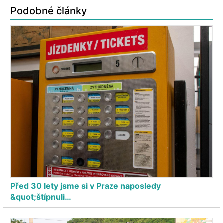
Podobné články
Před 30 lety jsme si v Praze naposledy
&quot;štípnuli…