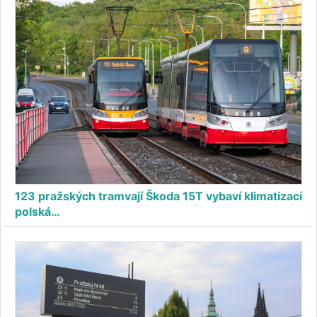
123 pražských tramvají Škoda 15T vybaví klimatizací
polská…