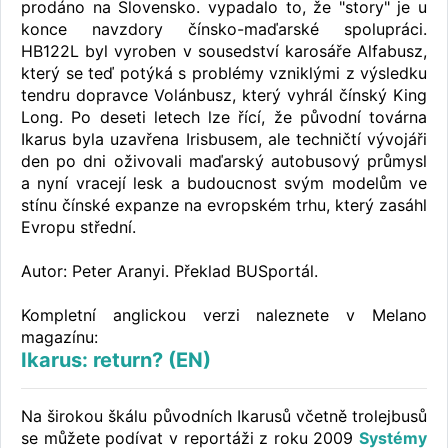
prodáno na Slovensko. vypadalo to, že "story" je u
konce navzdory čínsko-maďarské spolupráci.
HB122L byl vyroben v sousedství karosáře Alfabusz,
který se teď potýká s problémy vzniklými z výsledku
tendru dopravce Volánbusz, který vyhrál čínský King
Long. Po deseti letech lze řící, že původní továrna
Ikarus byla uzavřena Irisbusem, ale techničtí vývojáři
den po dni oživovali maďarský autobusový průmysl
a nyní vracejí lesk a budoucnost svým modelům ve
stínu čínské expanze na evropském trhu, který zasáhl
Evropu střední.
Autor: Peter Aranyi. Překlad BUSportál.
Kompletní anglickou verzi naleznete v Melano
magazínu:
Ikarus: return? (EN)
Na širokou škálu původních Ikarusů včetně trolejbusů
se můžete podívat v reportáži z roku 2009
Systémy