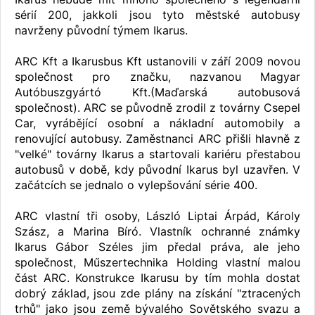
sérií 200, jakkoli jsou tyto městské autobusy
navrženy původní týmem Ikarus.
ARC Kft a Ikarusbus Kft ustanovili v září 2009 novou
společnost pro značku, nazvanou Magyar
Autóbuszgyártó Kft.(Maďarská autobusová
společnost). ARC se původně zrodil z továrny Csepel
Car, vyrábějící osobní a nákladní automobily a
renovující autobusy. Zaměstnanci ARC přišli hlavně z
"velké" továrny Ikarus a startovali kariéru přestabou
autobusů v době, kdy původní Ikarus byl uzavřen. V
začátcích se jednalo o vylepšování série 400.
ARC vlastní tři osoby, László Liptai Árpád, Károly
Szász, a Marina Bíró. Vlastník ochranné známky
Ikarus Gábor Széles jim předal práva, ale jeho
společnost, Műszertechnika Holding vlastní malou
část ARC. Konstrukce Ikarusu by tím mohla dostat
dobrý základ, jsou zde plány na získání "ztracených
trhů" jako jsou země bývalého Sovětského svazu a