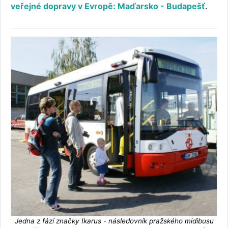
veřejné dopravy v Evropě: Maďarsko - Budapešť
.
Jedna z fází značky Ikarus - následovník pražského midibusu