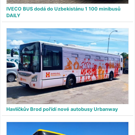
IVECO BUS dodá do Uzbekistánu 1 100 minibusů
DAILY
Havlíčkův Brod pořídí nové autobusy Urbanway