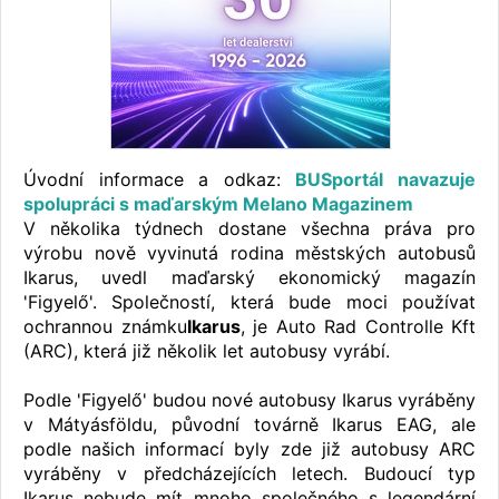
Úvodní informace a odkaz:
BUSportál navazuje
spolupráci s maďarským Melano Magazinem
V několika týdnech dostane všechna práva pro
výrobu nově vyvinutá rodina městských autobusů
Ikarus, uvedl maďarský ekonomický magazín
'Figyelő'. Společností, která bude moci používat
ochrannou známku
Ikarus
, je Auto Rad Controlle Kft
(ARC), která již několik let autobusy vyrábí.
Podle 'Figyelő' budou nové autobusy Ikarus vyráběny
v Mátyásföldu, původní továrně Ikarus EAG, ale
podle našich informací byly zde již autobusy ARC
vyráběny v předcházejících letech. Budoucí typ
Ikarus nebude mít mnoho společného s legendární