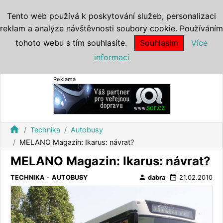
Tento web používá k poskytování služeb, personalizaci
reklam a analýze návštěvnosti soubory cookie. Používáním
tohoto webu s tím souhlasíte.
Souhlasím
Více
informací
Reklama
home
Technika
Autobusy
MELANO Magazin: Ikarus: návrat?
MELANO Magazin: Ikarus: návrat?
person
date_range
TECHNIKA
-
AUTOBUSY
dabra
21.02.2010