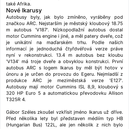
také Afrika.
Nové Ikarusy
Autobusy byly, jak bylo zmíněno, vyráběny pod
značkou ARC. Nejstarším je městský kloubový 18.75
m autobus 'V187'. Nízkopodlažní autobus dostal
motor Cummins engine i jiné, a měl patery dveře, což
je unikátní na maďarském trhu. Podle našich
informací je jednoduchá čtyřdvéřová verze práve
nyní v rekonstrukci. 13.4 m autobus bez kloubu
'V134' má troje dveře a obvyklou konstrukci. První
autobus ARC s logem Ikarus by měl být hotov v
únoru a je určen do provozu do Egeru. Nejmladší z
produkce ARC je meziměstská verze 'E127'.
Autobusy mají motor Cummins ISL 8,9, kloubový s
320 HP Euro 5 a automatickou převodovku Allison
T325R 4.
Gábor Széles zkoušel vzkřísit jméno Ikarus už dříve.
Před několika lety byl představen médiím typ HB
(Hungarian Bus) 122L, ale jen několik z nich bylo